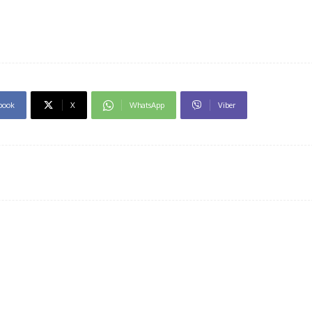
book
X
WhatsApp
Viber