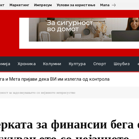
акт
Маркетинг
Импресум
Услови за користење
Мапа
омија
Хроника
Колумни
Култура
Спорт
Шоубиз
а и Мета пријави дека ВИ им излегла од контрола
 на Android и Wear OS уредите на почетокот на следниот месец
рност за задолжувањето со нејзиното неприсуство
рката за финансии бега 
лжувањето со нејзиното