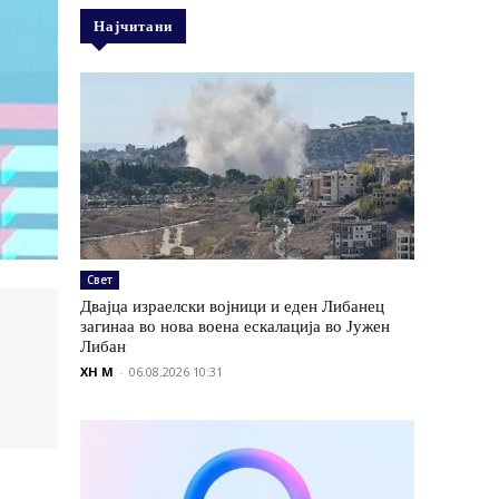
Најчитани
Свет
Двајца израелски војници и еден Либанец
загинаа во нова воена ескалација во Јужен
Либан
XH M
-
06.08.2026 10:31