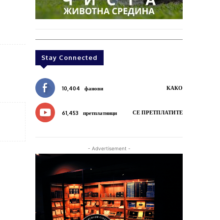
Stay Connected
КАКО
10,404
фанови
СЕ ПРЕТПЛАТИТЕ
61,453
претплатници
- Advertisement -