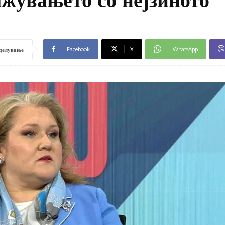
Facebook
X
WhatsApp
делување