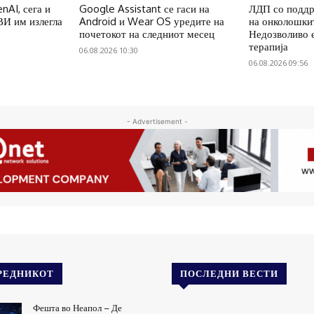
nAI, сега и
Google Assistant се гаси на
ЛДП со поддр
ВИ им излегла
Android и Wear OS уредите на
на онколошки
почетокот на следниот месец
Недозволиво 
терапија
06.08.2026 10:30
06.08.2026 09:56
- Advertisement -
РЕДНИКОТ
ПОСЛЕДНИ ВЕСТИ
Фешта во Неапол – Де