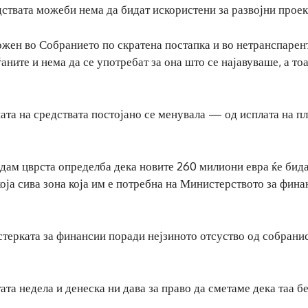
ствата можеби нема да бидат искористени за развојни проек
ожен во Собранието по скратена постапка и во нетранспарен
аните и нема да се употребат за она што се најавуваше, а тоа
ата на средствата постојано се менувала — од исплата на пл
ледам цврста определба дека новите 260 милиони евра ќе бид
која сива зона која им е потребна на Министерството за фина
терката за финансии поради нејзиното отсуство од собрани
та недела и денеска ни дава за право да сметаме дека таа бе