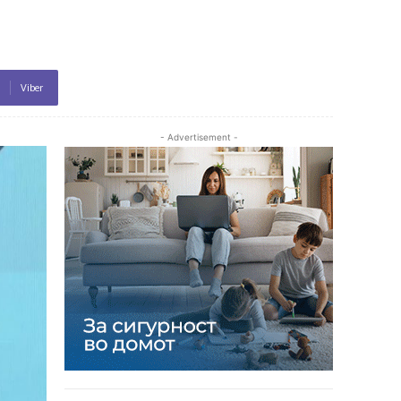
Viber
- Advertisement -