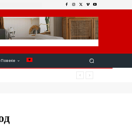
+Повеќе
од