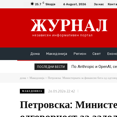
C
25.7
Skopje
6 August, 2026
За нас
Конт
независен информативен портал
Дома
Македонија
Регион
Свет
Екон
По Anthropic и OpenAI, сег
Google Assistant се гаси
ПОСЛЕДНИ ВЕСТИ
дома
Македонија
Петровска: Министерката за финансии бега од одгово
26.05.2026 22:42
МАКЕДОНИЈА
Петровска: Министе
одговорност за задо