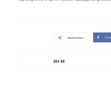
Face
споделување
XH M