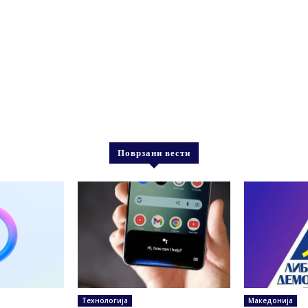
Поврзани вести
Технологија
Македонија