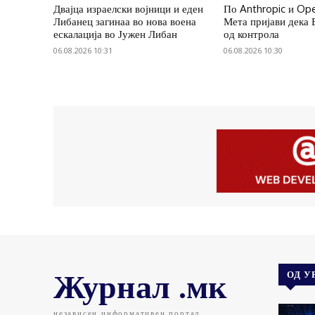
Двајца израелски војници и еден
По Anthropic и Ope
Либанец загинаа во нова воена
Мета пријави дека 
ескалација во Јужен Либан
од контрола
06.08.2026 10:31
06.08.2026 10:30
Журнал .мк
ОД У
независен информативен портал