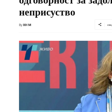
неприсуство
By
XH M
спо