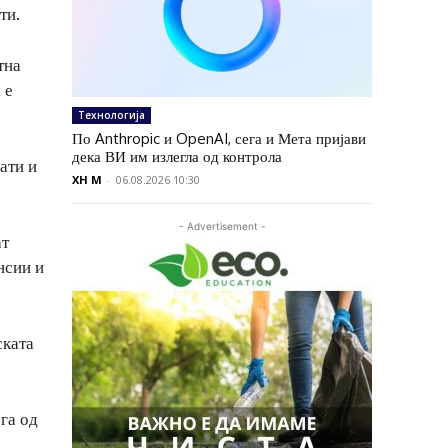
ти.
тна
 е
Технологија
По Anthropic и OpenAI, сега и Мета пријави
дека ВИ им излегла од контрола
ати и
XH M
-
06.08.2026 10:30
- Advertisement -
ат
нсии и
ската
га од