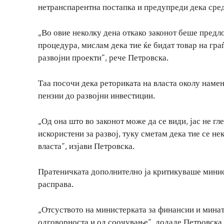
нетранспарентна постапка и предупреди дека сред
„Во овие неколку дена откако законот беше предл
процедура, мислам дека тие ќе бидат товар на граѓ
развојни проекти“, рече Петровска.
Таа посочи дека реториката на власта околу намен
пензии до развојни инвестиции.
„Од она што во законот може да се види, јас не г
искористени за развој, туку сметам дека тие се не
власта“, изјави Петровска.
Пратеничката дополнително ја критикуваше минис
расправа.
„Отсуството на министерката за финансии и мината
одговорноста и од соочување“, додаде Петровска.