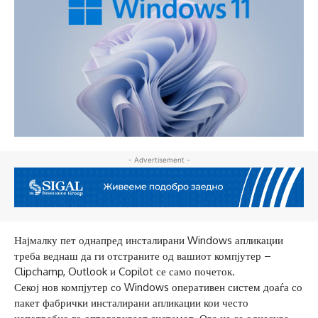
- Advertisement -
Најмалку пет однапред инсталирани Windows апликации
треба веднаш да ги отстраните од вашиот компјутер –
Clipchamp, Outlook и Copilot се само почеток.
Секој нов компјутер со Windows оперативен систем доаѓа со
пакет фабрички инсталирани апликации кои често