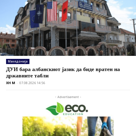
Македонија
ДУИ бара албанскиот јазик да биде вратен на
државните табли
XH M
-
07.08.2026 14:56
- Advertisement -