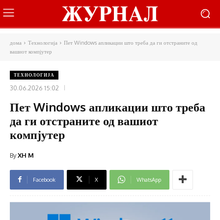
дома
Технологија
Пет Windows апликации што треба да ги отстраните од
вашиот компјутер
ТЕХНОЛОГИЈА
30.06.2026 15:02
Пет Windows апликации што треба
да ги отстраните од вашиот
компјутер
By
XH M
Facebook
X
WhatsApp