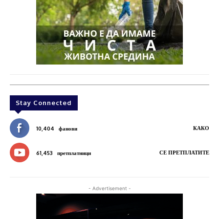
Stay Connected
КАКО
10,404
фанови
СЕ ПРЕТПЛАТИТЕ
61,453
претплатници
- Advertisement -