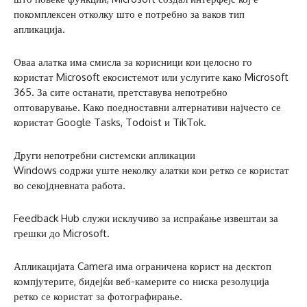
покомплексен отколку што е потребно за ваков тип
апликација.
Оваа алатка има смисла за корисници кои целосно го
користат Microsoft екосистемот или услугите како Microsoft
365. За сите останати, претставува непотребно
оптоварување. Како поедноставни алтернативи најчесто се
користат Google Tasks, Todoist и TikTоk.
Други непотребни системски апликации
Windows содржи уште неколку алатки кои ретко се користат
во секојдневната работа.
Feedback Hub служи исклучиво за испраќање извештаи за
грешки до Microsoft.
Апликацијата Camera има ограничена корист на десктоп
компјутерите, бидејќи веб-камерите со ниска резолуција
ретко се користат за фотографирање.