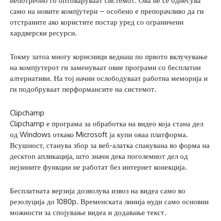
непотребно го оптоваруваат системот. Ова не се однесува
само на новите компјутери – особено е препорачливо да ги
отстраните ако користите постар уред со ограничени
хардверски ресурси.
Токму затоа многу корисници веднаш по првото вклучување
на компјутерот ги заменуваат овие програми со бесплатни
алтернативи. На тој начин ослободуваат работна меморија и
ги подобруваат перформансите на системот.
Clipchamp
Clipchamp е програма за обработка на видео која стана дел
од Windows откако Microsoft ја купи оваа платформа.
Всушност, станува збор за веб-алатка спакувана во форма на
десктоп апликација, што значи дека поголемиот дел од
нејзините функции не работат без интернет конекција.
Бесплатната верзија дозволува извоз на видеа само во
резолуција до 1080p. Временската линија нуди само основни
можности за спојување видеа и додавање текст.