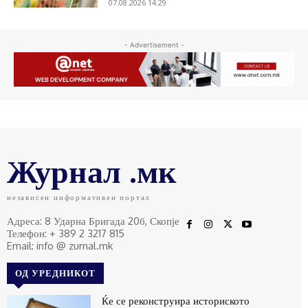
07.08.2026 14:29
- Advertisement -
Журнал .мк
независен информативен портал
Адреса: 8 Ударна Бригада 20б, Скопје
Телефон: + 389 2 3217 815
Email: info @ zurnal.mk
ОД УРЕДНИКОТ
Ќе се реконструира историското