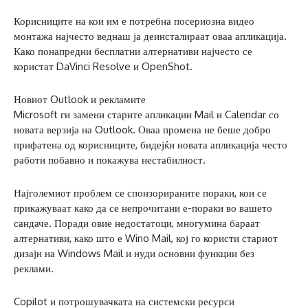
Корисниците на кои им е потребна посериозна видео
монтажа најчесто веднаш ја деинсталираат оваа апликација.
Како понапредни бесплатни алтернативи најчесто се
користат DaVinci Resolve и OpenShot.
Новиот Outlook и рекламите
Microsoft ги замени старите апликации Mail и Calendar со
новата верзија на Outlook. Оваа промена не беше добро
прифатена од корисниците, бидејќи новата апликација често
работи побавно и покажува нестабилност.
Најголемиот проблем се спонзорираните пораки, кои се
прикажуваат како да се непрочитани е-пораки во вашето
сандаче. Поради овие недостатоци, многумина бараат
алтернативи, како што е Wino Mail, кој го користи стариот
дизајн на Windows Mail и нуди основни функции без
реклами.
Copilot и потрошувачката на системски ресурси