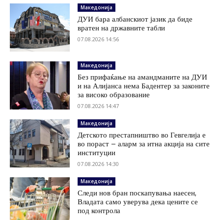
Македонија
ДУИ бара албанскиот јазик да биде
вратен на државните табли
07.08.2026 14:56
Македонија
Без прифаќање на амандманите на ДУИ
и на Алијанса нема Бадентер за законите
за високо образование
07.08.2026 14:47
Македонија
Детското престапништво во Гевгелија е
во пораст – аларм за итна акција на сите
институции
07.08.2026 14:30
Македонија
Следи нов бран поскапувања наесен,
Владата само уверува дека цените се
под контрола