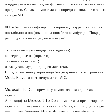
поддржува повеќето видео формати, што се неговите главни
предности. Сепак, не може да се спореди со можностите што
ги нуди VLC.
VLC е бесплатен софтвер со отворен код кој работи побрзо,
постабилно и поефикасно на повеќето компјутери. Покрај
репродукција на видео, овозможува:
стримување мултимедијална содржина;
конвертирање на формати;
снимање на екранот;
извлекување аудио од видео датотеки.
Поради тоа, многу корисници без двоумење го отстрануваат
Media Player и го заменуваат со VLC.
Microsoft To Do – премногу комплексен за едноставни
задачи
Апликацијата Microsoft To Do е наменета за организирање
задачи и поставување потсетници. Сепак, во обид да понуди
што повеќе функции, Microsoft создал интерфејс кој е