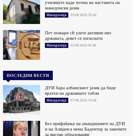
училиште каде почна на наставата на
македонски јазик
05.08.2026 10:06
Македонија
Пет пожари сè уште активни низ
државата, девет се изгаснати
02.08.2026 09:40
Македонија
ПОСЛЕДНИ ВЕСТИ
ДУИ бара албанскиот јазик да биде
вратен на државните табли
07.08.2026 14:56
Македонија
Без прифаќање на амандманите на ДУИ
и на Алијанса нема Бадентер за законите
за високо образование