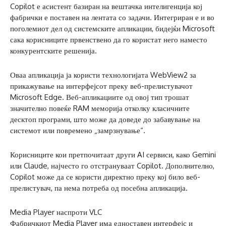
Copilot е асистент базиран на вештачка интелигенција кој
фабрички е поставен на лентата со задачи. Интегриран е и во
поголемиот дел од системските апликации, бидејќи Microsoft
сака корисниците првенствено да го користат него наместо
конкурентските решенија.
Оваа апликација ја користи технологијата WebView2 за
прикажување на интерфејсот преку веб-прелистувачот
Microsoft Edge. Веб-апликациите од овој тип трошат
значително повеќе RAM меморија отколку класичните
десктоп програми, што може да доведе до забавување на
системот или повремено „замрзнување“.
Корисниците кои претпочитаат други AI сервиси, како Gemini
или Claude, најчесто го отстрануваат Copilot. Дополнително,
Copilot може да се користи директно преку кој било веб-
прелистувач, па нема потреба од посебна апликација.
Media Player наспроти VLC
Фабричкиот Media Player има едноставен интерфејс и