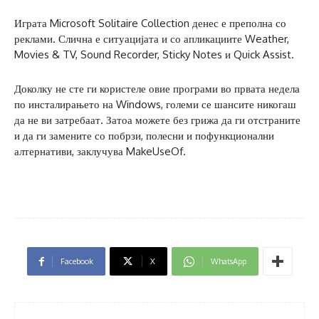
Играта Microsoft Solitaire Collection денес е преполна со
реклами. Слична е ситуацијата и со апликациите Weather,
Movies & TV, Sound Recorder, Sticky Notes и Quick Assist.
Доколку не сте ги користеле овие програми во првата недела
по инсталирањето на Windows, големи се шансите никогаш
да не ви затребаат. Затоа можете без грижа да ги отстраните
и да ги замените со побрзи, полесни и пофункционални
алтернативи, заклучува MakeUseOf.
Facebook
X
WhatsApp