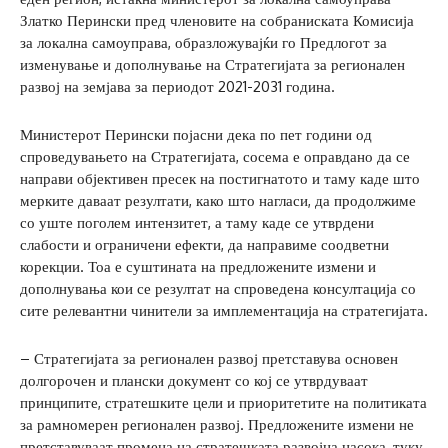
Златко Перински пред членовите на собраниската Комисија
за локална самоуправа, образложувајќи го Предлогот за
изменување и дополнување на Стратегијата за регионален
развој на земјава за периодот 2021-2031 година.
Министерот Перински појасни дека по пет години од
спроведувањето на Стратегијата, сосема е оправдано да се
направи објективен пресек на постигнатото и таму каде што
мерките даваат резултати, како што нагласи, да продолжиме
со уште поголем интензитет, а таму каде се утврдени
слабости и ограничени ефекти, да направиме соодветни
корекции. Тоа е суштината на предложените измени и
дополнувања кои се резултат на спроведена консултација со
сите релевантни чинители за имплементација на стратегијата.
– Стратегијата за регионален развој претставува основен
долгорочен и плански документ со кој се утврдуваат
принципите, стратешките цели и приоритетите на политиката
за рамномерен регионален развој. Предложените измени не
претставуваат промена на стратешката развојна насока, туку