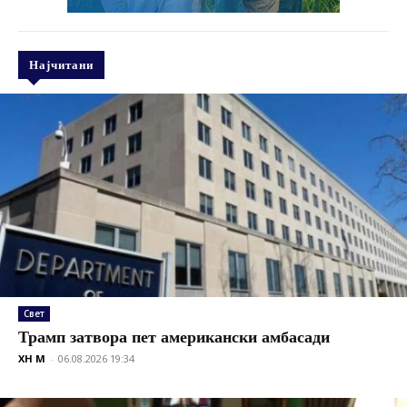
Најчитани
Свет
Трамп затвора пет американски амбасади
XH M
-
06.08.2026 19:34