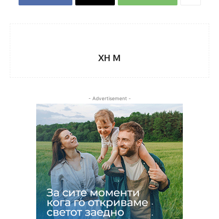
XH M
- Advertisement -