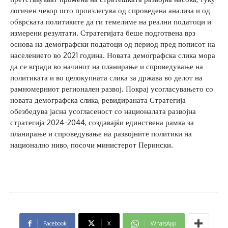
логичен чекор што произлегува од спроведена анализа и од
обврската политиките да ги темелиме на реални податоци и
измерени резултати. Стратегијата беше подготвена врз
основа на демографски податоци од период пред пописот на
населението во 2021 година. Новата демографска слика мора
да се вгради во начинот на планирање и спроведување на
политиката и во целокупната слика за држава во делот на
рамномерниот регионален развој. Покрај усогласувањето со
новата демографска слика, ревидираната Стратегија
обезбедува јасна усогласеност со националата развојна
стратегија 2024-2044, создавајќи единствена рамка за
планирање и спроведување на развојните политики на
национално ниво, посочи министерот Перински.
Facebook
X
WhatsApp