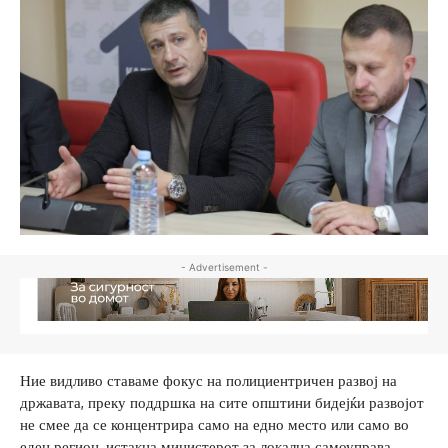
- Advertisement -
Ние видливо ставаме фокус на полициентричен развој на
државата, преку поддршка на сите општини бидејќи развојот
не смее да се концентрира само на едно место или само во
еден регион, истакна министерот за локална самоуправа