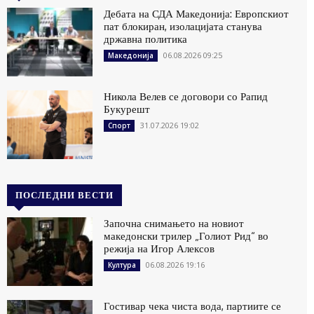
Дебата на СДА Македонија: Европскиот
пат блокиран, изолацијата станува
државна политика
06.08.2026 09:25
Македонија
Никола Велев се договори со Рапид
Букурешт
31.07.2026 19:02
Спорт
ПОСЛЕДНИ ВЕСТИ
Започна снимањето на новиот
македонски трилер „Голиот Рид“ во
режија на Игор Алексов
06.08.2026 19:16
Култура
Гостивар чека чиста вода, партиите се