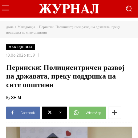
дома
Македонија
Перински: Полициентричен развој на државата, преку
поддршка на сите општини
МАКЕДОНИЈА
10.06.2026 11:59
Перински: Полициентричен развој
на државата, преку поддршка на
сите општини
By
XH M
Facebook
X
WhatsApp