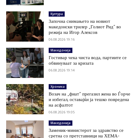
Култура
Започна снимањето на новиот
македонски трилер „Голиот Рид“ во
режија на Игор Алексов
06.08.2026 19:16
Македонија
Гостивар чека чиста вода, партиите се
обвинуваат за кризата
06.08.2026 19:14
Хроника
Возач на „фиат“ прегазил жена во Ѓорче
и избегал, оставајќи ја тешко повредена
на асфалтот
06.08.2026 19:05
Македонија
Заменик-министерот за здравство се
сретна со претставници на ХЕМА-