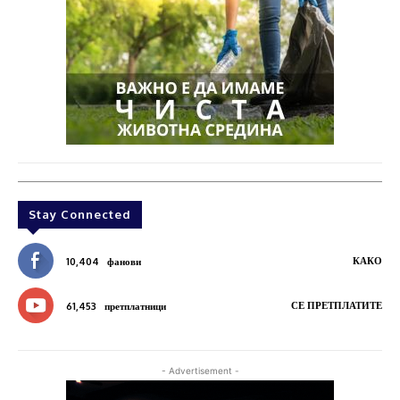
Stay Connected
КАКО
10,404
фанови
СЕ ПРЕТПЛАТИТЕ
61,453
претплатници
- Advertisement -