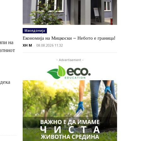
Македонија
Економија на Мицкоски – Небото е граница!
ипи на
XH M
-
08.08.2026 11:32
атниот
- Advertisement -
одека