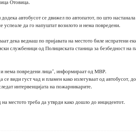
ница Отовица.
додека автобусот се движел по автопатот, по што настанала
ме успеале да го напуштат возилото и нема повредени.
аат дека веднаш по пријавата на местото биле испратени ек
ски службеници од Полициската станица за безбедност на п
 и нема повредени лица“, информираат од МВР.
 се види густ чад и пламен како излегуваат од автобусот, д
 следат интервенцијата на пожарникарите.
д на местото треба да утврди како дошло до инцидентот.