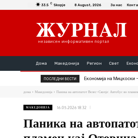
C
33.5
Skopje
8 August, 2026
За нас
Конта
независен информативен портал
Дома
Македонија
Регион
Свет
Екон
Економија на Мицкоски – Н
Проданоски: Карпалак е
ПОСЛЕДНИ ВЕСТИ
дома
Македонија
Паника на автопатот Велес–Скопје: Автобус во пламен 
16.05.2026 18:32
МАКЕДОНИЈА
Паника на автопато
пламен кај Отовица,