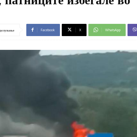
Facebook
X
WhatsApp
делување