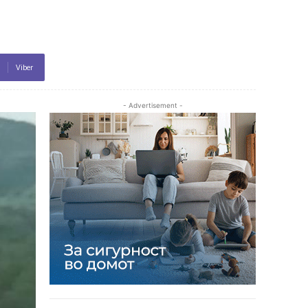
Viber
- Advertisement -