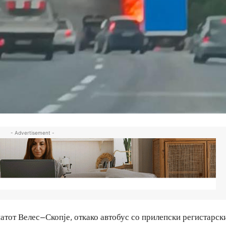
- Advertisement -
атот Велес–Скопје, откако автобус со прилепски регистарск