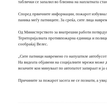
таблички се запалил во близина на наплатната ста
Според првичните информации, пожарот избувнал 
паника меѓу патниците. За среќа, сите лица навре
Од Министерството за внатрешни работи потврдув
Територијалната противпожарна единица и полици
сообраќај Велес.
„Сите патници навремено го напуштиле автобусот
На видеата објавени на социјалните мрежи може да
возачите кои минуваат по автопатот запираат и ја
Причините за пожарот засега не се познати, а уви