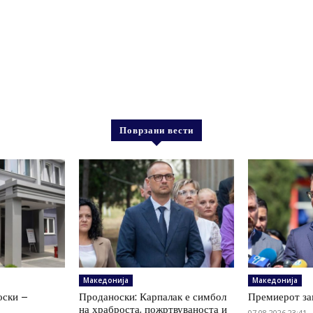
Поврзани вести
Македонија
Македонија
оски –
Проданоски: Карпалак е симбол
Премиерот за
на храброста, пожртвуваноста и
07.08.2026 23:41