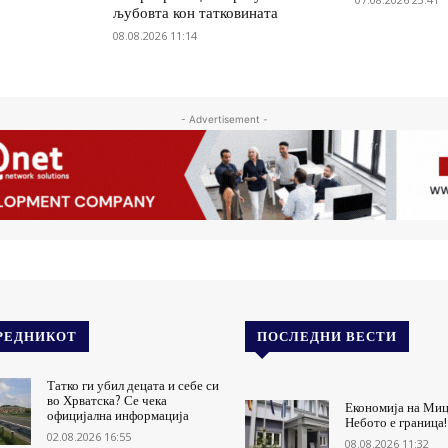
љубовта кон татковината
08.08.2026 11:14
- Advertisement -
РЕДНИКОТ
ПОСЛЕДНИ ВЕСТИ
Татко ги убил децата и себе си
во Хрватска? Се чека
Економија на Миц
официјална информација
Небото е граница!
02.08.2026 16:55
08.08.2026 11:32