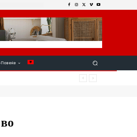
+Повеќе
ата
 во