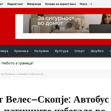
кт
Маркетинг
Импресум
Услови за користење
Мапа
омија
Хроника
Колумни
Култура
Спорт
Шоубиз
ебото е граница!
 симбол на храброста, пожртвуваноста и љубовта кон татковин
кај Отовица, патниците избегале во...
т Велес–Скопје: Автобус
 патниците избегале во