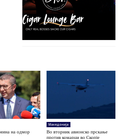
Македонија
мина на одмор
Во вторник авионско прскање
против комарци во Скопје