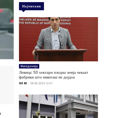
Најчитани
Македонија
Левица: 50 хектари плодна земја чекаат
фабрики што никогаш не дојдоа
XH M
-
08.08.2026 12:01
и