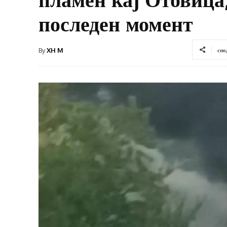
последен момент
By
XH M
спо