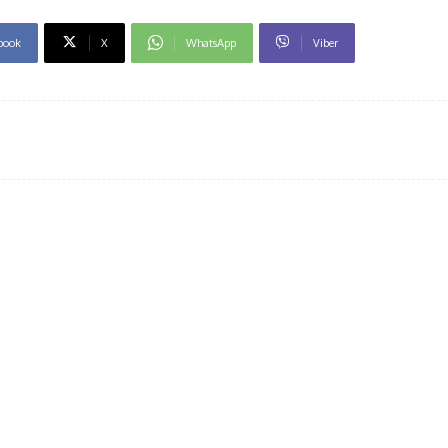
book
X
WhatsApp
Viber