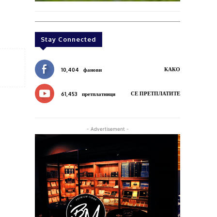
Stay Connected
КАКО
10,404
фанови
СЕ ПРЕТПЛАТИТЕ
61,453
претплатници
- Advertisement -