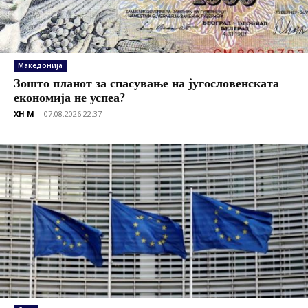
Македонија
Зошто планот за спасување на југословенската
економија не успеа?
XH M
-
07.08.2026 22:37