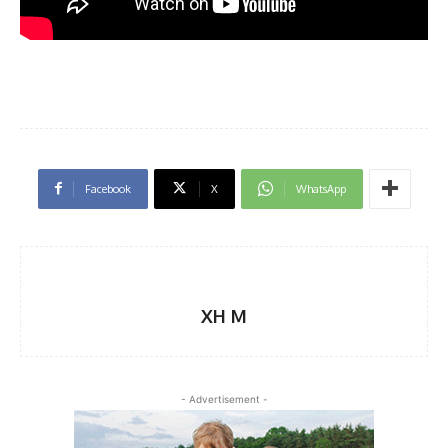
Facebook
X
WhatsApp
XH M
- Advertisement -