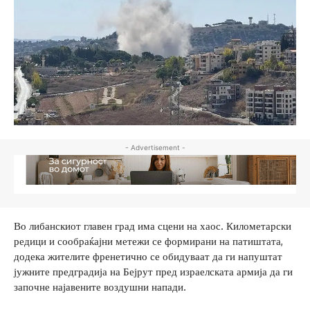
- Advertisement -
Во либанскиот главен град има сцени на хаос. Километарски
редици и сообраќајни метежи се формирани на патиштата,
додека жителите френетично се обидуваат да ги напуштат
јужните предградија на Бејрут пред израелската армија да ги
започне најавените воздушни напади.