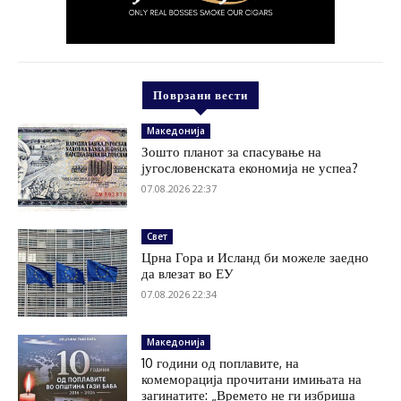
Поврзани вести
Македонија
Зошто планот за спасување на
југословенската економија не успеа?
07.08.2026 22:37
Свет
Црна Гора и Исланд би можеле заедно
да влезат во ЕУ
07.08.2026 22:34
Македонија
10 години од поплавите, на
комеморација прочитани имињата на
загинатите: „Времето не ги избриша