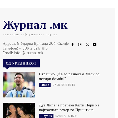
Журнал .мк
независен информативен портал
Адреса: 8 Ударна Бригада 20б, Скопје
Телефон: + 389 2 3217 815
Email: info @ zurnal.mk
ОД УРЕДНИКОТ
Страшно: „Ќе го разнесам Меси со
четири бомби!“
07.08.2026 16:13
Спорт
Дуа Липа ја пречека Кејти Пери на
најгласната вечер во Приштина
02.08.2026 16:31
Шоубиз