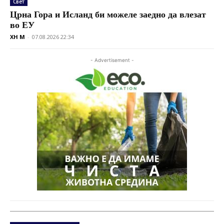
Свет
Црна Гора и Исланд би можеле заедно да влезат
во ЕУ
XH M
-
07.08.2026 22:34
- Advertisement -