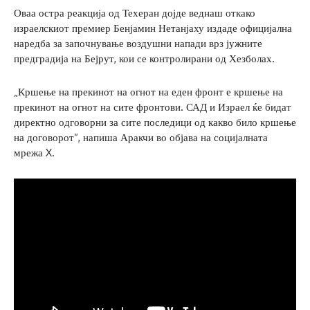
Оваа остра реакција од Техеран дојде веднаш откако
израелскиот премиер Бенјамин Нетанјаху издаде официјална
наредба за започнување воздушни напади врз јужните
предградија на Бејрут, кои се контролирани од Хезболах.
„Кршење на прекинот на огнот на еден фронт е кршење на
прекинот на огнот на сите фронтови. САД и Израел ќе бидат
директно одговорни за сите последици од какво било кршење
на договорот“, напиша Аракчи во објава на социјалната
мрежа X.