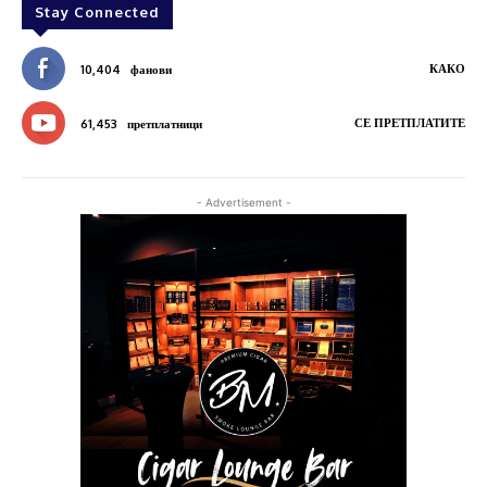
Stay Connected
КАКО
10,404
фанови
СЕ ПРЕТПЛАТИТЕ
61,453
претплатници
- Advertisement -