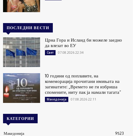
ПОСЛЕДНИ ВЕСТИ
Црна Гора и Исланд би можеле заедно
да влезат во ЕУ
07.08.2026 22:34
Свет
10 години од поплавите, на
комеморација прочитани имињата на
загинатите: „Времето не ги избриша
спомените, ниту пак ја намали тагата“
07.08.2026 22:11
Македонија
КАТЕГОРИИ
Македонија
9523