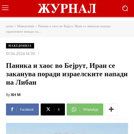
дома
Македонија
Паника и хаос во Бејрут, Иран се заканува поради
израелските напади на...
МАКЕДОНИЈА
01.06.2026 14:30
Паника и хаос во Бејрут, Иран се
заканува поради израелските напади
на Либан
By
XH M
Facebook
X
WhatsApp