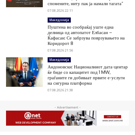
спомените, ниту пак ја намали тагата“
07.08.2026 22:11
Македонија
Пуштена во сообраќај уште една
делница од автопатот Елбасан –
Ќафасан: Се забрзува поврзувањето на
Коридорот 8
07.08.2026 21:56
Македонија
Андоновски: Националниот дата-центар
ќе биде со капацитет под 1 MW,
граѓаните ги добиваат првите е-услуги
на сигурна платформа
07.08.2026 21:38
- Advertisement -