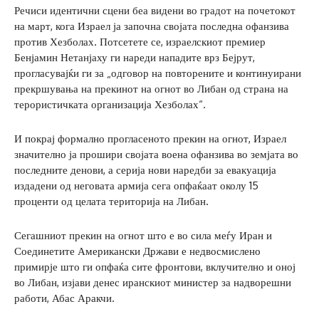
Речиси идентични сцени беа видени во градот на почетокот
на март, кога Израел ја започна својата последна офанзива
против Хезболах. Потсетете се, израелскиот премиер
Бенјамин Нетанјаху ги нареди нападите врз Бејрут,
прогласувајќи ги за „одговор на повторените и континуирани
прекршувања на прекинот на огнот во Либан од страна на
терористичката организација Хезболах“.
И покрај формално прогласеното прекин на огнот, Израел
значително ја прошири својата воена офанзива во земјата во
последните денови, а серија нови наредби за евакуација
издадени од неговата армија сега опфаќаат околу 15
проценти од целата територија на Либан.
Сегашниот прекин на огнот што е во сила меѓу Иран и
Соединетите Американски Држави е недвосмислено
примирје што ги опфаќа сите фронтови, вклучително и оној
во Либан, изјави денес иранскиот министер за надворешни
работи, Абас Аракчи.