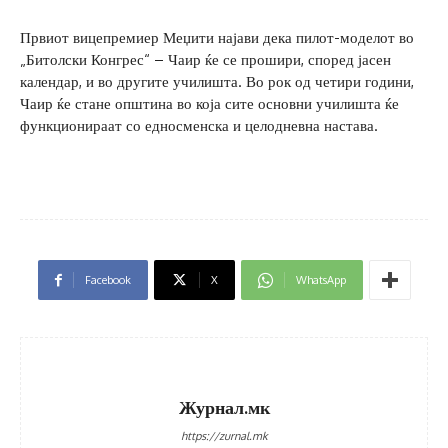
Првиот вицепремиер Меџити најави дека пилот-моделот во
„Битолски Конгрес“ – Чаир ќе се прошири, според јасен
календар, и во другите училишта. Во рок од четири години,
Чаир ќе стане општина во која сите основни училишта ќе
функционираат со едносменска и целодневна настава.
Facebook
X
WhatsApp
Журнал.мк
https://zurnal.mk