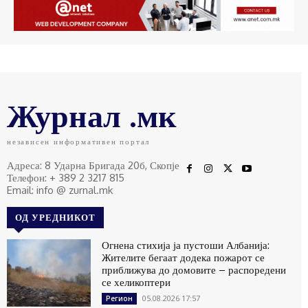
Журнал .мк
независен информативен портал
Адреса: 8 Ударна Бригада 20б, Скопје
Телефон: + 389 2 3217 815
Email: info @ zurnal.mk
ОД УРЕДНИКОТ
Огнена стихија ја пустоши Албанија:
Жителите бегаат додека пожарот се
приближува до домовите – распоредени
се хеликоптери
05.08.2026 17:57
Регион