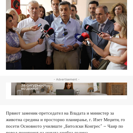
- Advertisement -
Првиот заменик-претседател на Владата и министер за
животна средина и просторно планирање, г. Изет Меџити, го
посети Основното училиште „Битолски Конгрес“ – Чаир по
повод почетокот на новата учебна година.