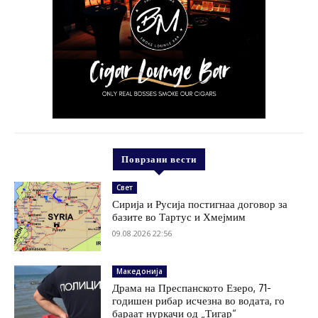
Поврзани вести
Свет
Сирија и Русија постигнаа договор за
базите во Тартус и Хмејмим
09.08.2026 22:56
Македонија
Драма на Преспанското Езеро, 71-
годишен рибар исчезна во водата, го
бараат нуркачи од „Тигар“