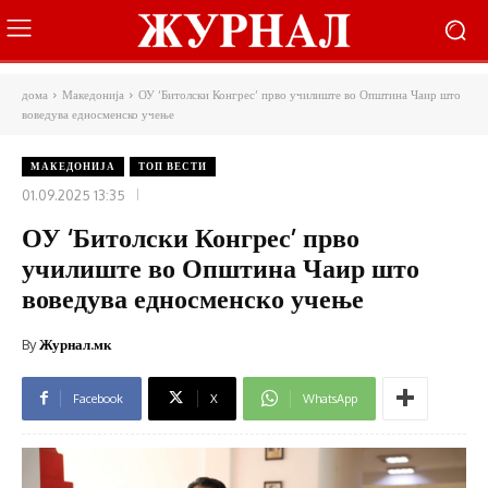
дома
Македонија
ОУ ‘Битолски Конгрес’ прво училиште во Општина Чаир што
воведува едносменско учење
МАКЕДОНИЈА
ТОП ВЕСТИ
01.09.2025 13:35
ОУ ‘Битолски Конгрес’ прво
училиште во Општина Чаир што
воведува едносменско учење
By
Журнал.мк
Facebook
X
WhatsApp