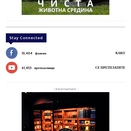
Stay Connected
КАКО
10,404
фанови
СЕ ПРЕТПЛАТИТЕ
61,453
претплатници
- Advertisement -