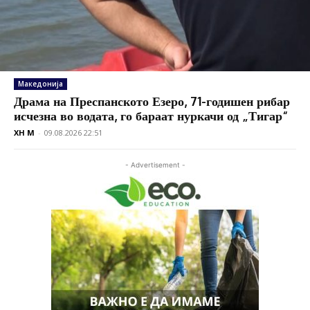
Македонија
Драма на Преспанското Езеро, 71-годишен рибар
исчезна во водата, го бараат нуркачи од „Тигар“
XH M
-
09.08.2026 22:51
- Advertisement -