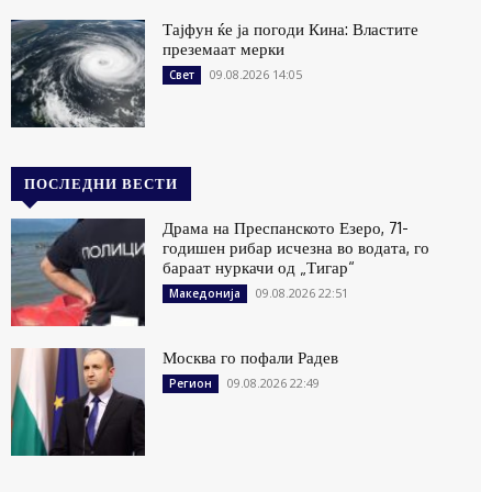
Тајфун ќе ја погоди Кина: Властите
преземаат мерки
09.08.2026 14:05
Свет
ПОСЛЕДНИ ВЕСТИ
Драма на Преспанското Езеро, 71-
годишен рибар исчезна во водата, го
бараат нуркачи од „Тигар“
09.08.2026 22:51
Македонија
Москва го пофали Радев
09.08.2026 22:49
Регион