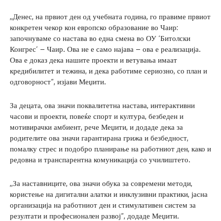
,,Денес, на првиот ден од учебната година, го правиме првиот
конкретен чекор кон европско образование во Чаир:
започнуваме со настава во една смена во ОУ ‘Битолски
Конгрес’ – Чаир. Ова не е само најава – ова е реализација.
Ова е доказ дека нашите проекти и ветувања имаат
кредибилитет и тежина, и дека работиме сериозно, со план и
одговорност“, изјави Меџити.
За децата, ова значи поквалитетна настава, интерактивни
часови и проекти, повеќе спорт и култура, безбеден и
мотивирачки амбиент, рече Меџити, и додаде дека за
родителите ова значи гарантирана грижа и безбедност,
помалку стрес и подобро планирање на работниот ден, како и
редовна и транспарентна комуникација со училиштето.
,,За наставниците, ова значи обука за современи методи,
користење на дигитални алатки и инклузивни практики, јасна
организација на работниот ден и стимулативен систем за
резултати и професионален развој“, додаде Меџити.