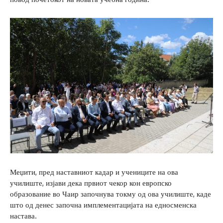
Меџити, пред наставниот кадар и учениците на ова
училиште, изјави дека првиот чекор кон европско
образование во Чаир започнува токму од ова училиште, каде
што од денес започна имплементацијата на едносменска
настава.