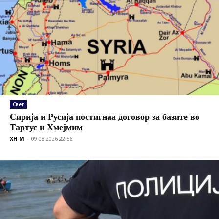
Свет
Сирија и Русија постигнаа договор за базите во
Тартус и Хмејмим
XH M
-
09.08.2026 22:56