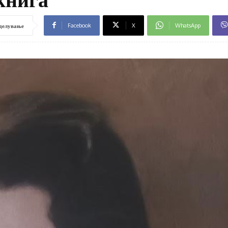
Facebook
X
WhatsApp
делување