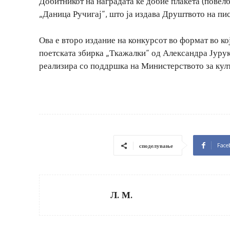
Добитникот на наградата ќе добие плакета (повелб
„Даница Ручигај“, што ја издава Друштвото на пи
Ова е второ издание на конкурсот во формат во ко
поетската збирка „Ткажалки“ од Александра Јуруко
реализира со поддршка на Министерството за култ
Face
споделување
Л. М.