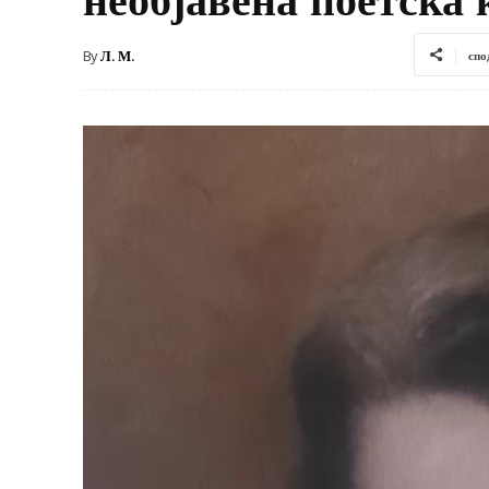
By
Л. М.
спо