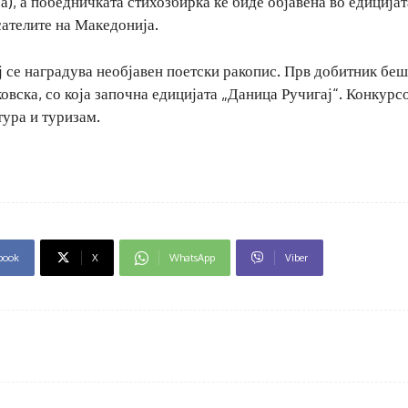
а), а победничката стихозбирка ќе биде објавена во едицијат
сателите на Македонија.
ј се наградува необјавен поетски ракопис. Прв добитник бе
вска, со која започна едицијата „Даница Ручигај“. Конкурсо
ура и туризам.
book
X
WhatsApp
Viber