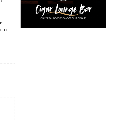
а
ше
т се