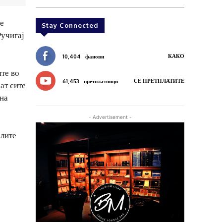
се
Stay Connected
Ручигај
КАКО
10,404
фанови
ите во
СЕ ПРЕТПЛАТИТЕ
61,453
претплатници
ат сите
 на
- Advertisement -
елите