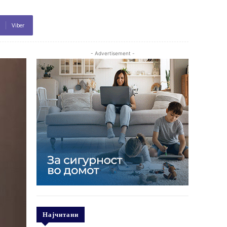
Viber
- Advertisement -
Најчитани