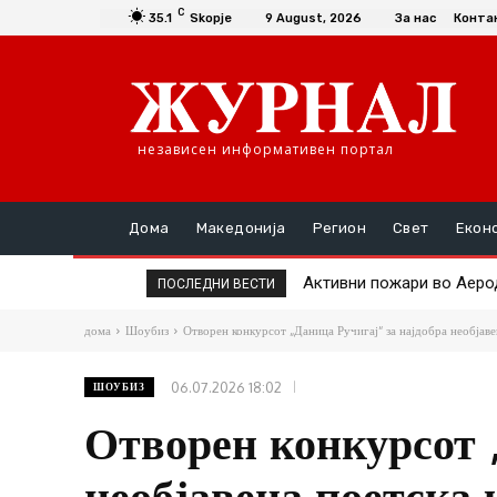
C
35.1
Skopje
9 August, 2026
За нас
Конта
независен информативен портал
Дома
Македонија
Регион
Свет
Екон
Активни пожари во Аеродро
Подобрена е состојбата 
ПОСЛЕДНИ ВЕСТИ
дома
Шоубиз
Отворен конкурсот „Даница Ручигај“ за најдобра необјаве
06.07.2026 18:02
ШОУБИЗ
Отворен конкурсот 
необјавена поетска 