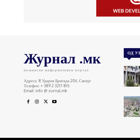
Журнал .мк
ОД У
независен информативен портал
Адреса: 8 Ударна Бригада 20б, Скопје
Телефон: + 389 2 3217 815
Email: info @ zurnal.mk