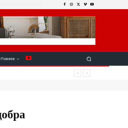
+Повеќе
добра