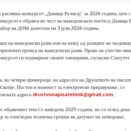
 распиша конкурсот „Даница Ручигај“ за 2026 година, што 
онкурсот е објавен во чест на македонската поетеса Даница 
одбор на ДПМ донесена на 3 јули 2026 година.
ан на македонски јазик или на некој од јазиците на заедниц
приложен превод на македонски јазик. Право на учество има
нкурсот ги подмириле своите членарини, согласно Статутот
а, во четири примероци, на адресата на Друштвото на писат
 Скопје. Постои и можност за електронско пријавување, со
онската адреса
drustvonapisatelimk@gmail.com
.
Во објавениот текст е наведена 2025 година, но со оглед дека
ор за очигледна техничка грешка во датумот на затворање.