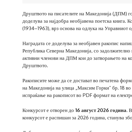
Друштвото на писателите на Македонија (ДПМ) го
доделува за најдобра необјавена поетска книга. К
(1934–1963), врз основа на одлука на Управниот 
Наградата се доделува за необјавен ракопис напиш
Република Северна Македонија, со задолжително 
активни членови на ДПМ кои до затворањето на ко
Друштвото.
Ракописите може да се достават во печатена форм
на Македонија на улица „Максим Горки“ бр. 18 во
испраќање на ракописот во PDF формат на електр
Конкурсот е отворен до
16 август 2026 година
. 
конкурсот е распишан за 2026 година, станува зб