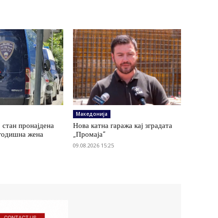
Македонија
 стан пронајдена
Нова катна гаража кај зградата
годишна жена
„Промаја“
09.08.2026 15:25