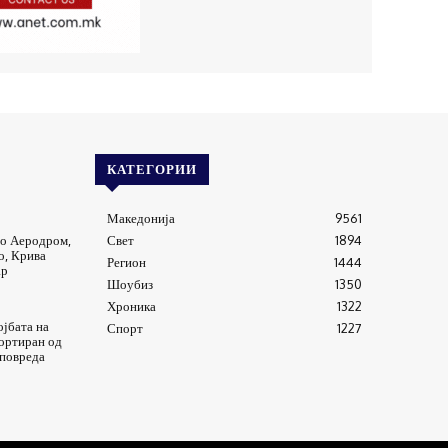
КАТЕГОРИИ
Македонија
9561
о Аеродром,
Свет
1894
о, Крива
Регион
1444
ар
Шоубиз
1350
Хроника
1322
јбата на
Спорт
1227
ортиран од
 повреда