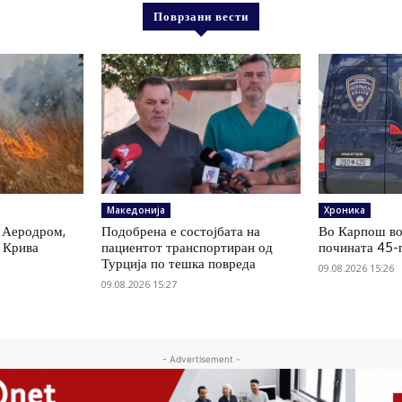
Поврзани вести
Македонија
Хроника
 Аеродром,
Подобрена е состојбата на
Во Карпош во
, Крива
пациентот транспортиран од
почината 45-
р
Турција по тешка повреда
09.08.2026 15:26
09.08.2026 15:27
- Advertisement -