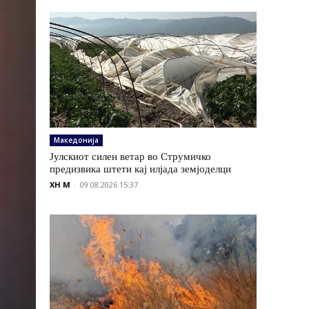
Македонија
Јулскиот силен ветар во Струмичко
предизвика штети кај илјада земјоделци
XH M
-
09.08.2026 15:37