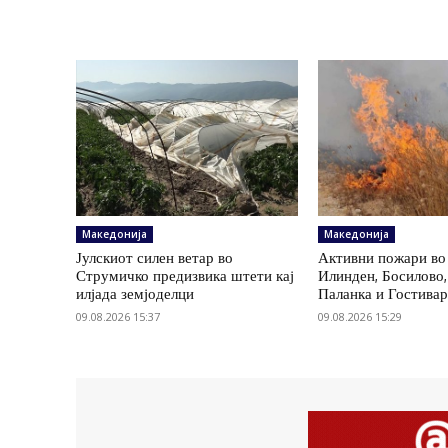
Македонија
Македонија
Јулскиот силен ветар во
Активни пожари во
Струмичко предизвика штети кај
Илинден, Босилово
илјада земјоделци
Паланка и Гостива
09.08.2026 15:37
09.08.2026 15:29