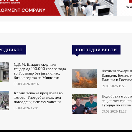
РЕДНИКОТ
ПОСЛЕДНИ ВЕСТИ
СДСМ: Владата склучила
тендер од 100.000 евра за вода
Активни пожари в
во Гостивар без јавен оглас,
Илинден, Босилов
бизнис зделка на Мицкоски
Паланка и Гостив
05.08.2026 10:14
09.08.2026 15:29
Крвава тепачка пред локал во
Подобрена е состо
Тетово: Употребен нож, има
пациентот трансп
повредени, неколку уапсени
Турција по тешка
08.08.2026 17:01
09.08.2026 15:27