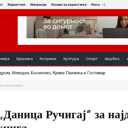
кт
Маркетинг
Импресум
Услови за користење
Мапа
омија
Хроника
Колумни
Култура
Спорт
Шоубиз
м, Илинден, Босилово, Крива Паланка и Гостивар
на пациентот транспортиран од Турција по тешка повреда
на поетска книга
„Даница Ручигај“ за нај
книга