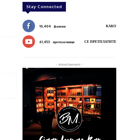
Stay Connected
КАКО
10,404
фанови
СЕ ПРЕТПЛАТИТЕ
61,453
претплатници
- Advertisement -