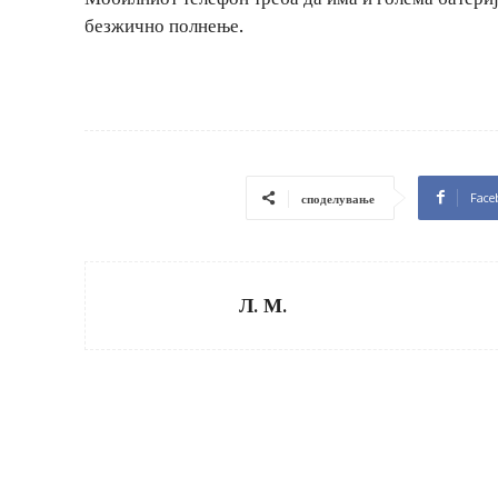
безжично полнење.
Face
споделување
Л. М.