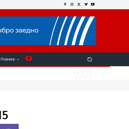
+Повеќе
15