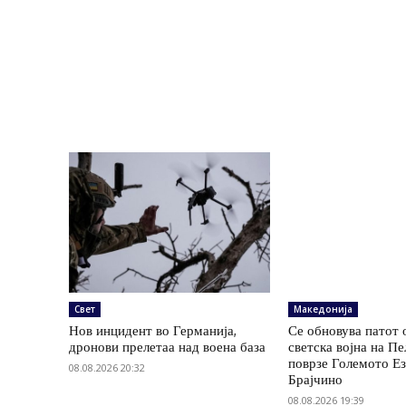
Свет
Македонија
Нов инцидент во Германија,
Се обновува патот 
дронови прелетаа над воена база
светска војна на Пе
поврзе Големото Ез
08.08.2026 20:32
Брајчино
08.08.2026 19:39