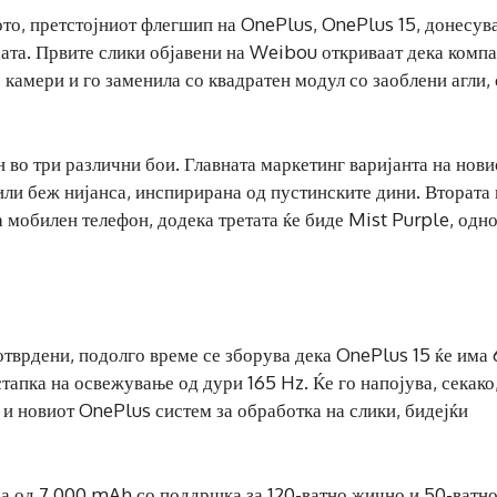
ото, претстојниот флегшип на OnePlus, OnePlus 15, донесув
јата. Првите слики објавени на Weibou откриваат дека компа
 камери и го заменила со квадратен модул со заоблени агли,
н во три различни бои. Главната маркетинг варијанта на нови
или беж нијанса, инспирирана од пустинските дини. Втората 
а мобилен телефон, додека третата ќе биде Mist Purple, одн
тврдени, подолго време се зборува дека OnePlus 15 ќе има 
тапка на освежување од дури 165 Hz. Ќе го напојува, секако
и новиот OnePlus систем за обработка на слики, бидејќи
ја од 7.000 mAh со поддршка за 120-ватно жично и 50-ватн