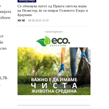
Македонија
а
Се обновува патот од Првата светска војна
на Пелистер, ќе ги поврзе Големото Езеро и
нијата
Брајчино
 обоен
XH M
-
08.08.2026 19:39
- Advertisement -
от
ќе
осно
6,78-
,
о