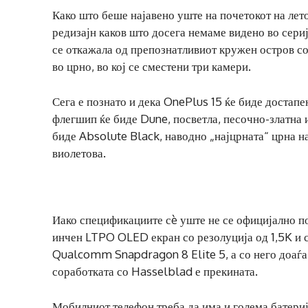
Како што беше најавено уште на почетокот на лет
редизајн каков што досега немаме видено во сери
се откажала од препознатливиот кружен остров со
во црно, во кој се сместени три камери.
Сега е познато и дека OnePlus 15 ќе биде достапе
флегшип ќе биде Dune, посветла, песочно-златна 
биде Absolute Black, наводно „најцрната“ црна н
виолетова.
Иако спецификациите сè уште не се официјално по
инчен LTPO OLED екран со резолуција од 1,5K и с
Qualcomm Snapdragon 8 Elite 5, а со него доаѓа 
соработката со Hasselblad е прекината.
Мобилниот телефон треба да има и голема батери