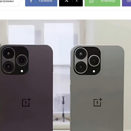
Facebook
X
WhatsApp
делување