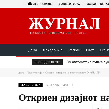
C
28.8
Skopje
8 August, 2026
За нас
Конта
независен информативен портал
Дома
Македонија
Регион
Свет
Екон
Со автоматска пушка пук
Нов инцидент во Герма
ПОСЛЕДНИ ВЕСТИ
дома
Технологија
Откриен дизајнот на претстојниот OnePlus 15
16.09.2025 14:03
ТЕХНОЛОГИЈА
Откриен дизајнот н