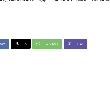
book
X
WhatsApp
Viber