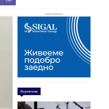
Viber
- Advertisement -
Најчитани