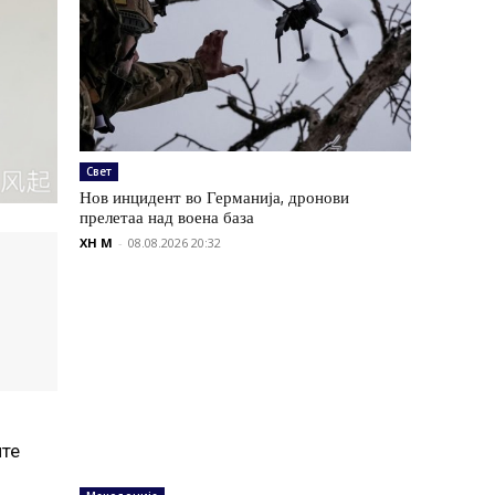
Свет
Нов инцидент во Германија, дронови
прелетаа над воена база
XH M
-
08.08.2026 20:32
ите