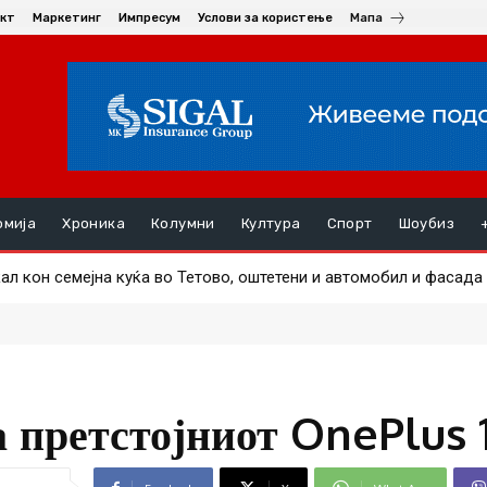
кт
Маркетинг
Импресум
Услови за користење
Мапа
омија
Хроника
Колумни
Култура
Спорт
Шоубиз
ал кон семејна куќа во Тетово, оштетени и автомобил и фасада
нија, дронови прелетаа над воена база
а претстојниот OnePlus 