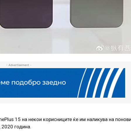
- Advertisement -
nePlus 15 на некои корисниците ќе им наликува на понов
д 2020 година.