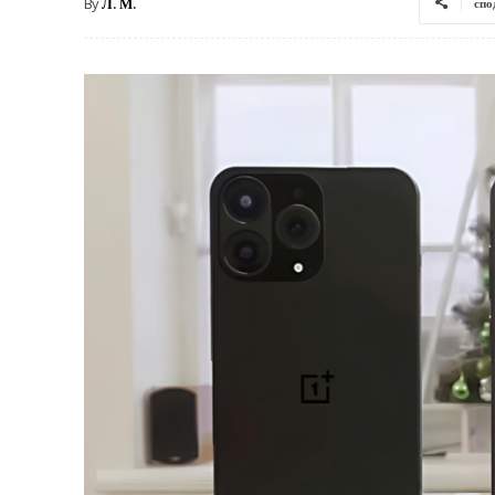
By
Л. М.
спо