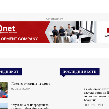
- Advertisement -
РЕДНИКОТ
ПОСЛЕДНИ ВЕСТИ
Премиерот замина на одмор
07.08.2026 23:41
Се обновува пато
светска војна на П
ги поврзе Големот
Брајчино
Осум лица се повредени во
08.08.2026 19:39
тешка сообраќајна несреќа