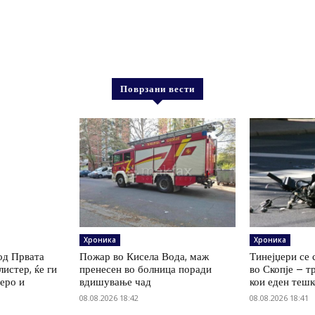
Поврзани вести
Хроника
Хроника
од Првата
Пожар во Кисела Вода, маж
Тинејџери се 
листер, ќе ги
пренесен во болница поради
во Скопје – т
еро и
вдишување чад
кои еден теш
08.08.2026 18:42
08.08.2026 18:41