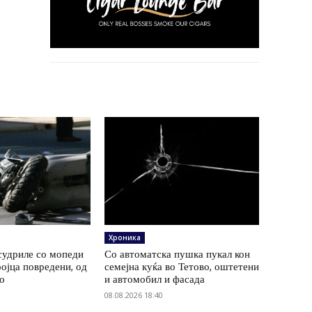
Хроника
судриле со мопеди
Со автоматска пушка пукал кон
ројца повредени, од
семејна куќа во Тетово, оштетени
ко
и автомобил и фасада
08.08.2026 18:40