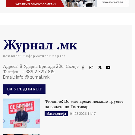
Журнал .мк
независен информативен портал
Адреса: 8 Ударна Бригада 20б, Скопје
Телефон: + 389 2 3217 815
Email: info @ zurnal.mk
ОД УРЕДНИКОТ
Филипче: Во мое време немаше труење
на водата во Гостивар
01.08.2026 11:17
Македонија