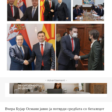
- Advertisement -
Вчера Бујар Османи јавно ја потврди средбата со бегалецот