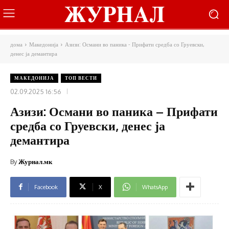
дома
Македонија
Азизи: Османи во паника - Прифати средба со Груевски,
денес ја демантира
МАКЕДОНИЈА
ТОП ВЕСТИ
02.09.2025 16:56
Азизи: Османи во паника – Прифати
средба со Груевски, денес ја
демантира
By
Журнал.мк
Facebook
X
WhatsApp