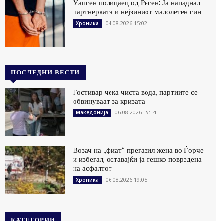
Уапсен полицаец од Ресен: Ја нападнал
партнерката и нејзиниот малолетен син
04.08.2026 15:02
Хроника
ПОСЛЕДНИ ВЕСТИ
Гостивар чека чиста вода, партиите се
обвинуваат за кризата
06.08.2026 19:14
Македонија
Возач на „фиат“ прегазил жена во Ѓорче
и избегал, оставајќи ја тешко повредена
на асфалтот
06.08.2026 19:05
Хроника
КАТЕГОРИИ