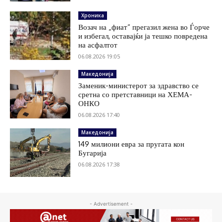
Хроника
Возач на „фиат“ прегазил жена во Ѓорче
и избегал, оставајќи ја тешко повредена
на асфалтот
06.08.2026 19:05
Македонија
Заменик-министерот за здравство се
сретна со претставници на ХЕМА-
ОНКО
06.08.2026 17:40
Македонија
149 милиони евра за пругата кон
Бугарија
06.08.2026 17:38
- Advertisement -