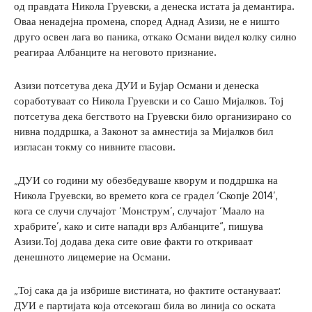
од правдата Никола Груевски, а денеска истата ја демантира.
Оваа ненадејна промена, според Аднад Азизи, не е ништо
друго освен лага во паника, откако Османи видел колку силно
реагираа Албанците на неговото признание.
Азизи потсетува дека ДУИ и Бујар Османи и денеска
соработуваат со Никола Груевски и со Сашо Мијалков. Тој
потсетува дека бегството на Груевски било организирано со
нивна поддршка, а Законот за амнестија за Мијалков бил
изгласан токму со нивните гласови.
„ДУИ со години му обезбедуваше кворум и поддршка на
Никола Груевски, во времето кога се градел ‘Скопје 2014’,
кога се случи случајот ‘Монструм’, случајот ‘Маало на
храбрите’, како и сите напади врз Албанците“, пишува
Азизи.Тој додава дека сите овие факти го откриваат
денешното лицемерие на Османи.
„Тој сака да ја избрише вистината, но фактите остануваат:
ДУИ е партијата која отсекогаш била во линија со оската