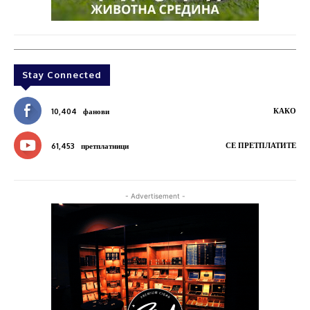
Stay Connected
КАКО
10,404
фанови
СЕ ПРЕТПЛАТИТЕ
61,453
претплатници
- Advertisement -