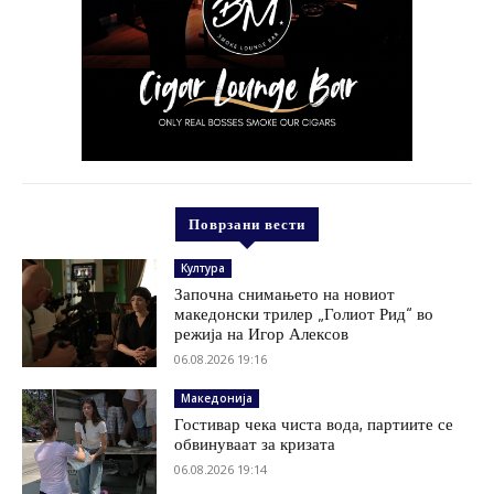
Поврзани вести
Култура
Започна снимањето на новиот
македонски трилер „Голиот Рид“ во
режија на Игор Алексов
06.08.2026 19:16
Македонија
Гостивар чека чиста вода, партиите се
обвинуваат за кризата
06.08.2026 19:14