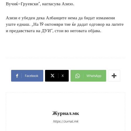
Вучиќ–Груевски“, нагласува Азизо.
Азизи е убеден дека Албанците нема да бидат измамени
уште еднаш. „На 19 октомври тие ќе дадат одговор на лагите
и предавствата на ДУИ“, стои во неговата објава.
Facebook
X
WhatsApp
Журнал.мк
https://zurnal.mk