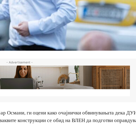
- Advertisement -
јар Османи, ги оцени како очајнички обвинувањата дека ДУ
а ваквите конструкции се обид на ВЛЕН да подготви оправдув