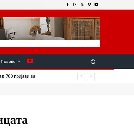
+Повеќе
700 пријави за
ицата