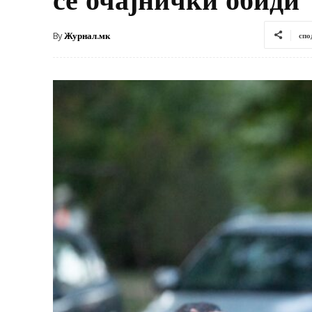
By
Журнал.мк
спо