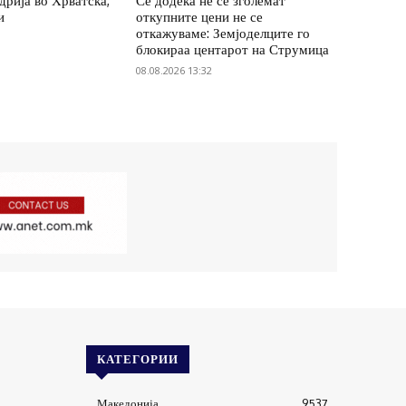
удрија во Хрватска,
Се додека не се зголемат
и
откупните цени не се
откажуваме: Земјоделците го
блокираа центарот на Струмица
08.08.2026 13:32
КАТЕГОРИИ
Македонија
9537