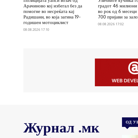
Полицијата уапси возач од
Уличните кучиња г
Арачиново кој избегал без да
градот 46 милиони 
помогне во несреќата кај
во рок од 6 месеци
Радишани, во која загина 19-
700 пријави за зал
годишен мотоциклист
08.08.2026 17:02
08.08.2026 17:10
Журнал .мк
ОД У