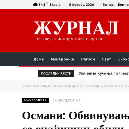
C
34.1
Skopje
8 August, 2026
За нас
Конта
независен информативен портал
Дома
Македонија
Регион
Свет
Екон
Уличните кучиња го чинат г
Крвава тепачка пред лок
ПОСЛЕДНИ ВЕСТИ
заловување
дома
Македонија
Османи: Обвинувањата за коалиција со Левицата се о
18.09.2025 21:24
МАКЕДОНИЈА
Османи: Обвинувања
се очајнички обиди