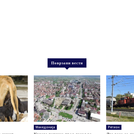
Поврзани вести
Македонија
Регион