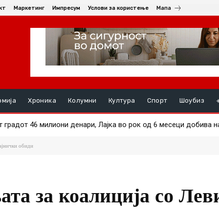
кт
Маркетинг
Импресум
Услови за користење
Мапа
омија
Хроника
Колумни
Култура
Спорт
Шоубиз
радот 46 милиони денари, Лајка во рок од 6 месеци добива над 
ал во Тетово: Употребен нож, има повредени, неколку уапсени
чајнички обиди
та за коалиција со Лев