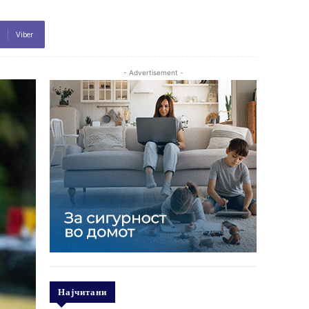
Viber
- Advertisement -
Најчитани