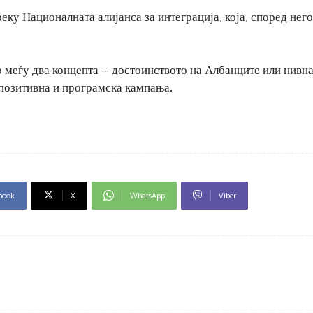
у Националната алијанса за интеграција, која, според него,
р меѓу два концепта – достоинството на Албанците или нивн
 позитивна и програмска кампања.
book
X
WhatsApp
Viber