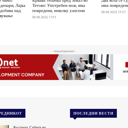
о чинат
Крвава тепачка пред локал во
Два воза се с
денари, Лајка
Тетово: Употребен нож, има
има повреден
 добива над
повредени, неколку уапсени
08.08.2026 13:37
овување
08.08.2026 17:01
- Advertisement -
РЕДНИКОТ
ПОСЛЕДНИ ВЕСТИ
Костреш: Србите во