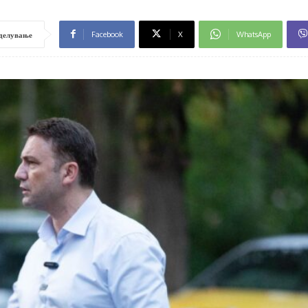
Facebook
X
WhatsApp
делување