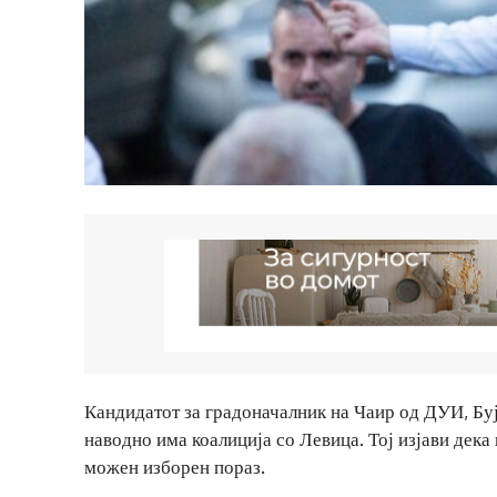
Кандидатот за градоначалник на Чаир од ДУИ, Бу
наводно има коалиција со Левица. Тој изјави дек
можен изборен пораз.