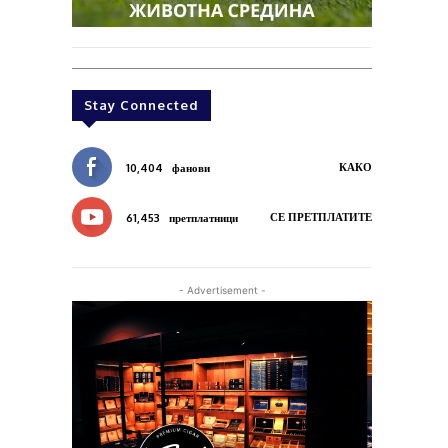
Stay Connected
КАКО
10,404
фанови
СЕ ПРЕТПЛАТИТЕ
61,453
претплатници
- Advertisement -