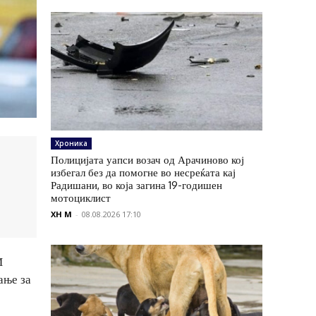
Хроника
Полицијата уапси возач од Арачиново кој
избегал без да помогне во несреќата кај
Радишани, во која загина 19-годишен
мотоциклист
XH M
-
08.08.2026 17:10
И
ање за