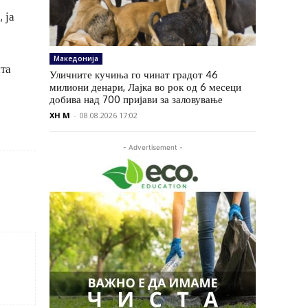
 ја
Македонија
ата
Уличните кучиња го чинат градот 46
милиони денари, Лајка во рок од 6 месеци
добива над 700 пријави за заловување
XH M
-
08.08.2026 17:02
- Advertisement -