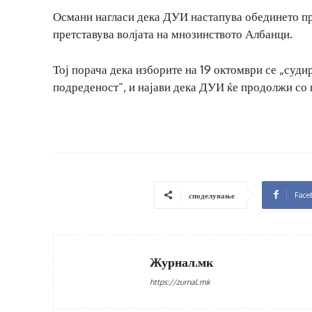
Османи нагласи дека ДУИ настапува обединето прек
претставува волјата на мнозинството Албанци.
Тој порача дека изборите на 19 октомври се „суди
подреденост“, и најави дека ДУИ ќе продолжи со
Face
споделување
Журнал.мк
https://zurnal.mk