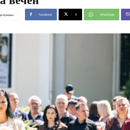
Facebook
X
WhatsApp
делување