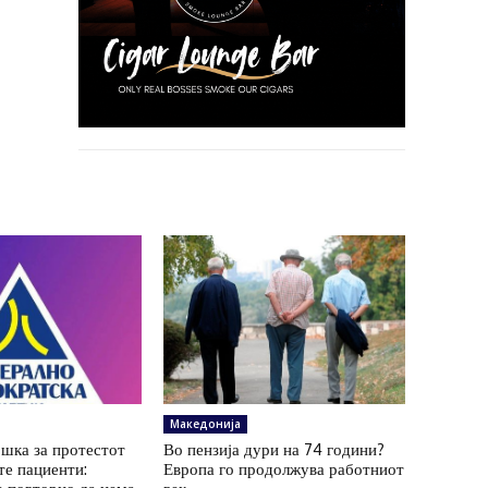
Македонија
шка за протестот
Во пензија дури на 74 години?
те пациенти:
Европа го продолжува работниот