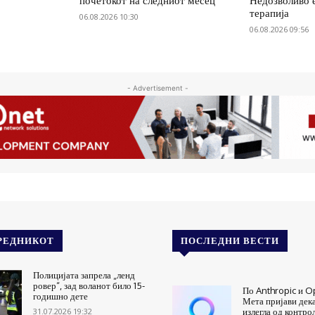
почетокот на следниот месец
Недозволиво 
терапија
06.08.2026 10:30
06.08.2026 09:56
- Advertisement -
РЕДНИКОТ
ПОСЛЕДНИ ВЕСТИ
Полицијата запрела „ленд
ровер“, зад воланот било 15-
По Anthropic и Op
годишно дете
Мета пријави дек
31.07.2026 19:32
излегла од контро