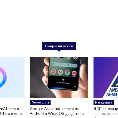
Поврзани вести
Технологија
Македонија
nAI, сега и
Google Assistant се гаси на
ЛДП со поддр
ВИ им излегла
Android и Wear OS уредите на
на онколошки