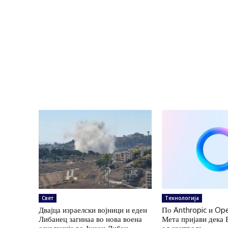
Свет
Технологија
Двајца израелски војници и еден
По Anthropic и Ope
Либанец загинаа во нова воена
Мета пријави дека 