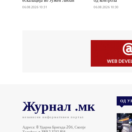
ескалација во Јужен Либан
од контрола
06.08.2026 10:31
06.08.2026 10:30
Журнал .мк
ОД У
независен информативен портал
Адреса: 8 Ударна Бригада 20б, Скопје
Телефон: + 389 2 3217 815