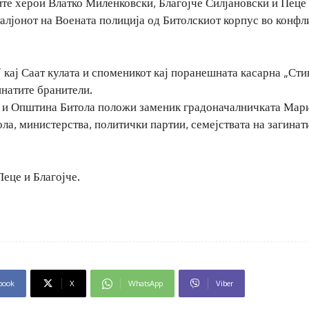
ите херои Влатко Миленковски, Благојче Силјановски и Пеце
алјонот на Воената полиција од Битолскиот корпус во конфл
 кај Саат кулата и споменикот кај поранешната касарна „Сти
натите бранители.
а и Општина Битола положи заменик градоначалничката Мар
ла, министерства, политички партии, семејствата на загинат
Пеце и Благојче.
book
X
WhatsApp
Viber