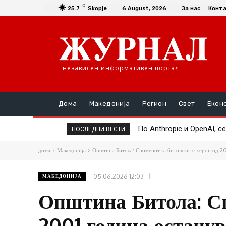
C
25.7
Skopje
6 August, 2026
За нас
Конт
независен информативен портал
Дома
Македонија
Регион
Свет
Екон
По Anthropic и OpenAI, сег
Google Assistant се гас
ПОСЛЕДНИ ВЕСТИ
дома
Македонија
Општина Битола: Споменот за битолските херои од 20
05.06.2026 12:03
МАКЕДОНИЈА
Општина Битола: Сп
2001 година останув