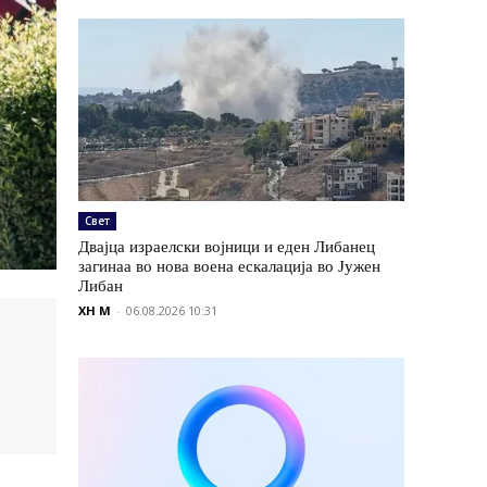
Свет
Двајца израелски војници и еден Либанец
загинаа во нова воена ескалација во Јужен
Либан
XH M
-
06.08.2026 10:31