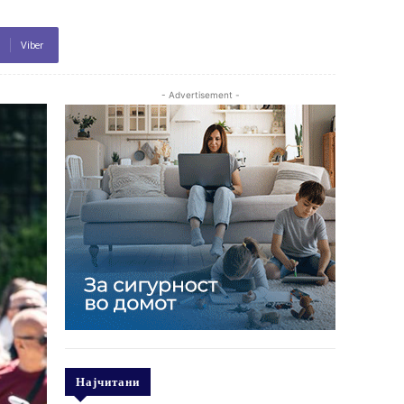
Viber
- Advertisement -
Најчитани