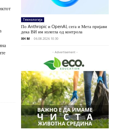
иктот
Технологија
По Anthropic и OpenAI, сега и Мета пријави
в
дека ВИ им излегла од контрола
XH M
-
06.08.2026 10:30
ина
ите
- Advertisement -