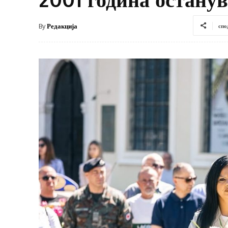
By
Редакција
спо