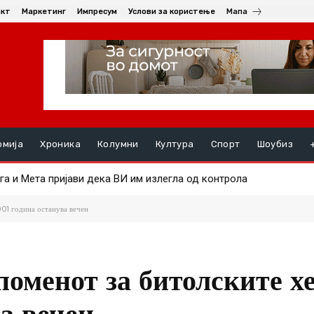
акт
Маркетинг
Импресум
Услови за користење
Мапа
омија
Хроника
Колумни
Култура
Спорт
Шоубиз
а и Мета пријави дека ВИ им излегла од контрола
и на Android и Wear OS уредите на почетокот на следниот месец
01 година останува вечен
оменот за битолските хе
а вечен