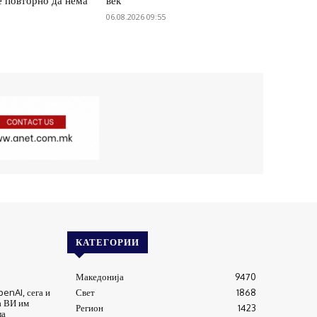
е повторно да нема
век
06.08.2026 09:55
КАТЕГОРИИ
Македонија
9470
enAI, сега и
Свет
1868
а ВИ им
Регион
1423
ла