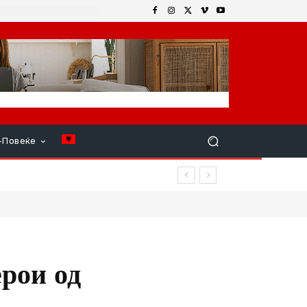
+Повеќе
рои од