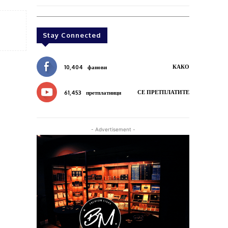
Stay Connected
КАКО
10,404
фанови
СЕ ПРЕТПЛАТИТЕ
61,453
претплатници
- Advertisement -