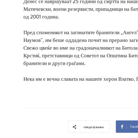
Денес се навршуваат 25 години од смртта на наш
Матичевски, воени резервисти, припадници на бат
од 2001 година.
Пред споменикот на загинатите бранители „Ангел“
Наумов“, им беше оддадена почит на прерано заги
Свежо цвеќе во име на градоначалникот на Битол
Крстиќ, претставници од Советот на Општина Бито
бранители и други граѓани.
Нека им е вечна славата на нашите херои Влатко, 
Face
споделување