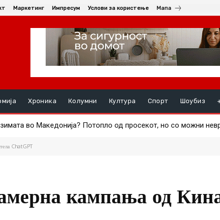
кт
Маркетинг
Импресум
Услови за користење
Мапа
омија
Хроника
Колумни
Култура
Спорт
Шоубиз
имата во Македонија? Потопло од просекот, но со можни невре
о Моџтаба Хамнеи, но без датум кога е направена
стела ChatGPT
амерна кампања од Кина