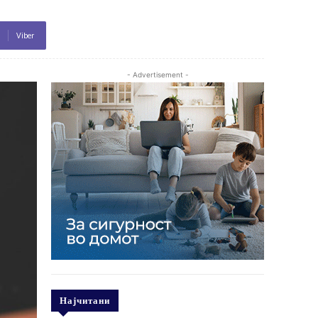
Viber
- Advertisement -
Најчитани