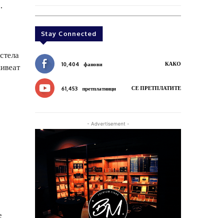
.
Stay Connected
стела
КАКО
10,404
фанови
живеат
СЕ ПРЕТПЛАТИТЕ
61,453
претплатници
- Advertisement -
е