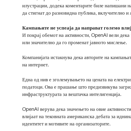
илустрации, додека коментарите биле напишани на 
да стигнат до разновидна публика, вклучително и 
Кампањите не успеаја да направат големо вли
И покрај обемот на активности, OpenAI вели дека
или значително да го променат јавното мислење.
Компанијата истакнува дека авторите на кампањат
на интернет.
Една од нив е зголемувањето на цената на електри
податоци. Ова е прашање што предизвикува загри
инфраструктурата за вештачка интелигенција.
OpenAI верува дека значењето на овие активности
влијаат на тековната американска дебата за иднина
идентитет и мотивите на организаторите.