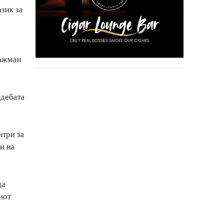
зик за
гажман
 дебата
нтри за
и на
да
иот