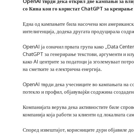
OpenAI тврди дека открил две кампањи за влиј
со Кина кои го користат ChatGPT за креирање
Една од кампањите била насочена кон американска
интелигенција, додека другата продуцирала содр
OpenAI ја означил првата група како „Data Cente
ChatGPT за генерирање текстови, аргументи и илу
како AI центрите за податоци ја зголемуваат пот
на сметките за електрична енергија.
OpenAI тврди дека учесниците во кампањата на с
потекло и профил, објавувајќи содржина создаден
Компанијата верува дека активностите биле спров
компанија која работи за клиенти од локалната са
Според извештајот, корисниците дури објавиле д