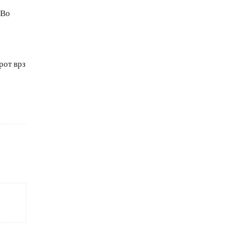
 Во
а
рот врз