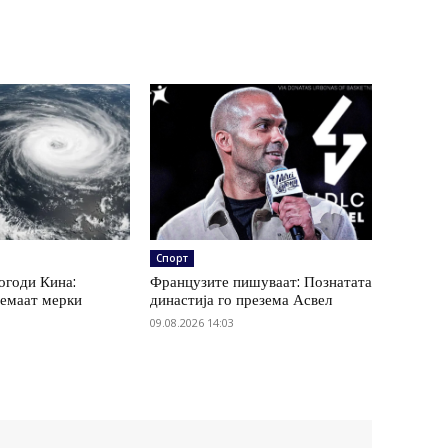
Спорт
погоди Кина:
Французите пишуваат: Познатата
земаат мерки
династија го презема Асвел
09.08.2026 14:03