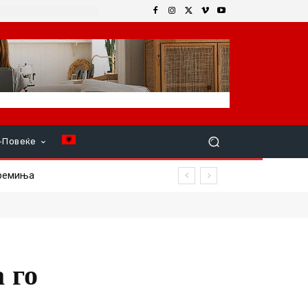
+Повеќе
миња
 го