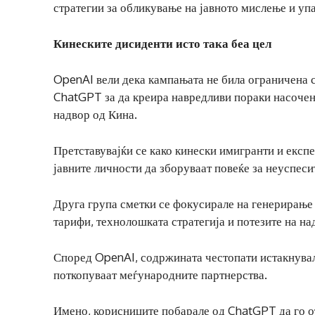
стратегии за обликување на јавното мислење и уп
Кинеските дисиденти исто така беа цел
OpenAI вели дека кампањата не била ограничена 
ChatGPT за да креира навредливи пораки насочен
надвор од Кина.
Претставувајќи се како кинески имигранти и експ
јавните личности да зборуваат повеќе за неуспеси
Друга група сметки се фокусирале на генерирање
тарифи, технолошката стратегија и потезите на н
Според OpenAI, содржината честопати истакнувал
поткопуваат меѓународните партнерства.
Имено, корисниците побарале од ChatGPT да го о