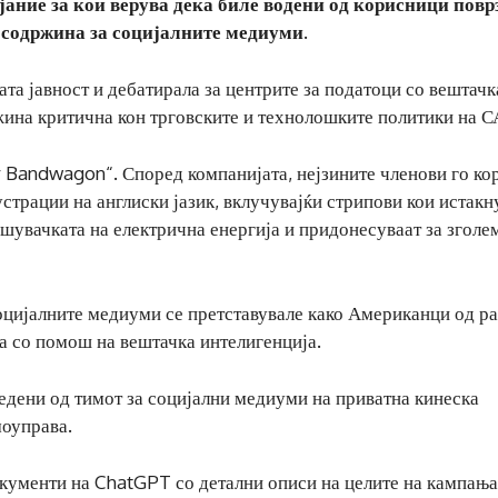
ание за кои верува дека биле водени од корисници повр
 содржина за социјалните медиуми.
та јавност и дебатирала за центрите за податоци со вештачк
жина критична кон трговските и технолошките политики на С
r Bandwagon“. Според компанијата, нејзините членови го ко
страции на англиски јазик, вклучувајќи стрипови кои истакн
рошувачката на електрична енергија и придонесуваат за згол
оцијалните медиуми се претставувале како Американци од р
а со помош на вештачка интелигенција.
едени од тимот за социјални медиуми на приватна кинеска
моуправа.
окументи на ChatGPT со детални описи на целите на кампања