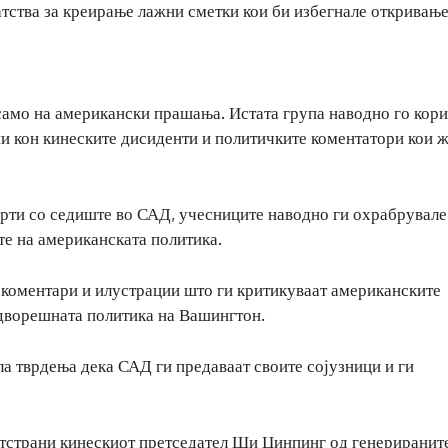
атства за креирање лажни сметки кои би избегнале откривање
само на американски прашања. Истата група наводно го кори
и кон кинеските дисиденти и политичките коментатори кои 
ерти со седиште во САД, учесниците наводно ги охрабрувале
те на американската политика.
 коментари и илустрации што ги критикуваат американските
адворешната политика на Вашингтон.
а тврдења дека САД ги предаваат своите сојузници и ги
тстрани кинескиот претседател Ши Џинпинг од генериранит