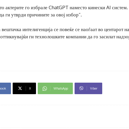
што актерите го избрале ChatGPT наместо кинески AI систем.
да ги утврди причините за овој избор“.
а вештачка интелигенција се повеќе се наоѓаат во центарот н
оттикнувајќи ги технолошките компании да го засилат надзо
book
X
WhatsApp
Viber