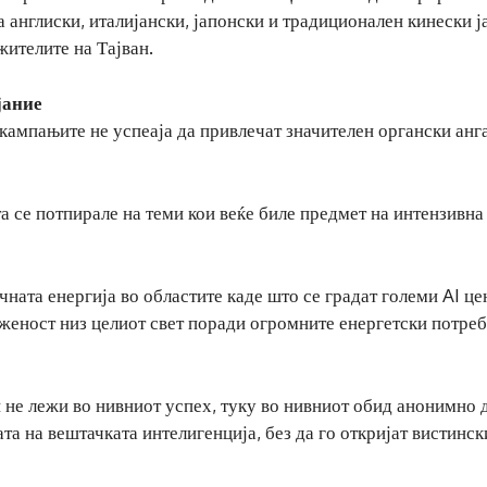
англиски, италијански, јапонски и традиционален кинески ја
жителите на Тајван.
јание
 кампањите не успеаја да привлечат значителен органски ан
а се потпирале на теми кои веќе биле предмет на интензивна
чната енергија во областите каде што се градат големи AI це
женост низ целиот свет поради огромните енергетски потреб
 не лежи во нивниот успех, туку во нивниот обид анонимно 
та на вештачката интелигенција, без да го откријат вистинск