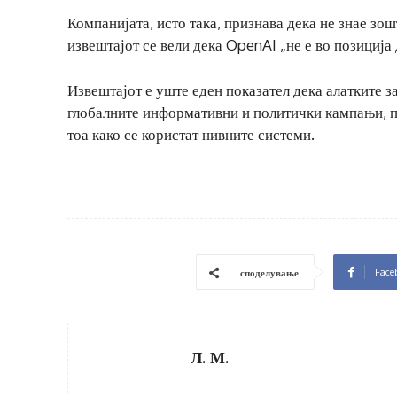
Компанијата, исто така, признава дека не знае зо
извештајот се вели дека OpenAI „не е во позиција 
Извештајот е уште еден показател дека алатките з
глобалните информативни и политички кампањи, п
тоа како се користат нивните системи.
Face
споделување
Л. М.