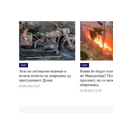
Свет
Свет
Тела на хитлерови војници и
Какви ќе бидат есе
возила излегоа на површина од
во Македонија? По
пресушениот Дунав
просекот, но со мо
невремиња
09.08.2026 14:21
09.08.2026 14:18