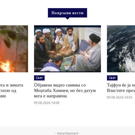
Поврзани вести
Свет
Свет
нта и зимата
Oбјавена видео снимка со
Тајфун ќе ја 
топло од
Моџтаба Хамнеи, но без датум
Властите пре
жни
кога е направена
09.08.2026 14:05
09.08.2026 14:08
- Advertisement -