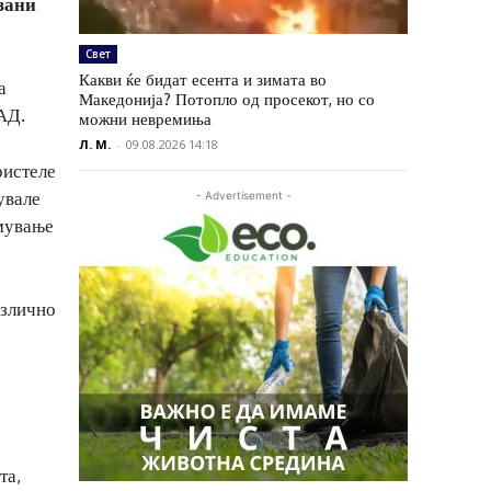
зани
Свет
Какви ќе бидат есента и зимата во
а
Македонија? Потопло од просекот, но со
АД.
можни невремиња
Л. М.
-
09.08.2026 14:18
ристеле
увале
- Advertisement -
емување
азлично
та,