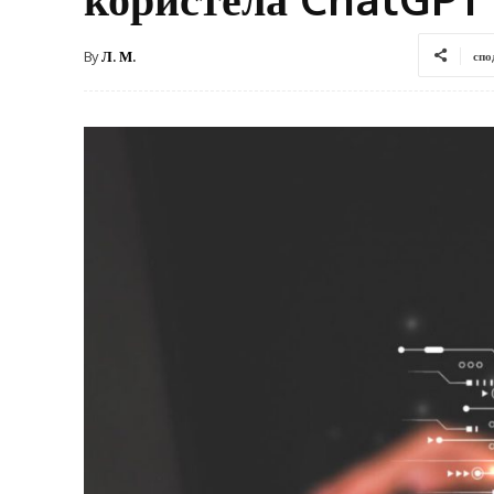
By
Л. М.
спо