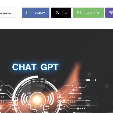
Facebook
X
WhatsApp
делување