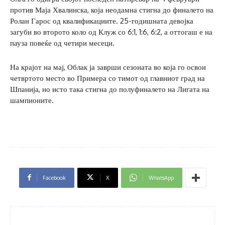
против Маја Хвалинска, која неодамна стигна до финалето на
Ролан Гарос од квалификациите. 25-годишната девојка
загуби во второто коло од Клуж со 6:1, 1:6, 6:2, а оттогаш е на
пауза повеќе од четири месеци.
На крајот на мај, Облак ја заврши сезоната во која го освои
четвртото место во Примера со тимот од главниот град на
Шпанија, но исто така стигна до полуфиналето на Лигата на
шампионите.
Facebook
X
WhatsApp