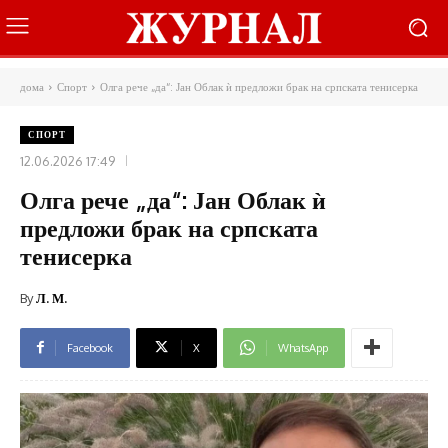
дома
Спорт
Олга рече „да“: Јан Облак ѝ предложи брак на српската тенисерка
СПОРТ
12.06.2026 17:49
Олга рече „да“: Јан Облак ѝ
предложи брак на српската
тенисерка
By
Л. М.
Facebook
X
WhatsApp