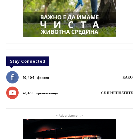
Stay Connected
КАКО
10,404
фанови
СЕ ПРЕТПЛАТИТЕ
61,453
претплатници
- Advertisement -