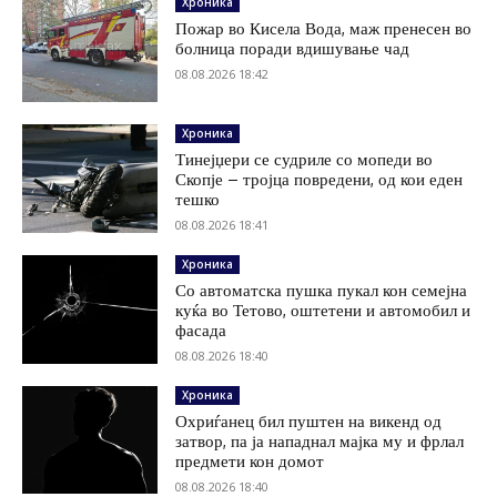
Хроника
Пожар во Кисела Вода, маж пренесен во
болница поради вдишување чад
08.08.2026 18:42
Хроника
Тинејџери се судриле со мопеди во
Скопје – тројца повредени, од кои еден
тешко
08.08.2026 18:41
Хроника
Со автоматска пушка пукал кон семејна
куќа во Тетово, оштетени и автомобил и
фасада
08.08.2026 18:40
Хроника
Охриѓанец бил пуштен на викенд од
затвор, па ја нападнал мајка му и фрлал
предмети кон домот
08.08.2026 18:40