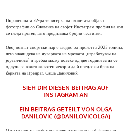
Поранешната 32-ра тенисерка на планетата објави
фотографии со Словенка на својот Инстаграм профил на кои
се гледа прстен, што предизвика бројни честитки.
Овој познат спортски пар е заедно од пролетта 2023 година,
што значи дека на чуварката на мрежата „изработувач на
јорганчиња“ ѝ требаа малку повеќе од две години за да се
одлучи за важен животен чекор и да ѝ предложи брак на
ќерката на Предраг, Саша Даниловиќ.
SIEH DIR DIESEN BEITRAG AUF
INSTAGRAM AN
EIN BEITRAG GETEILT VON OLGA
DANILOVIC (@DANILOVICOLGA)
Олга го одигра својот последен натпревар на 4 февруари