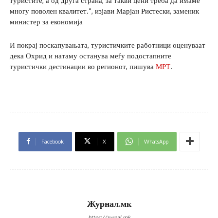
туристите, а од друга страна, за такви цени треба да имаме
многу поволен квалитет.“, изјави Марјан Ристески, заменик
министер за економија
И покрај поскапувањата, туристичките работници оценуваат
дека Охрид и натаму останува меѓу подостапните
туристички дестинации во регионот, пишува
МРТ
.
Facebook
X
WhatsApp
Журнал.мк
https://zurnal.mk