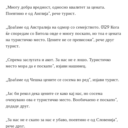
„Многу добра вредност, односно квалитет за цената.
Поевтино е од Англија“, рече турист.
„Доаѓаме од Австралија на одмор со семејството. 0129 Кога
ќе споредам со Битола овде е многу поскапо, но тоа е цената
на туристичко место. Цените не се превисоки“, рече друг
турист.
„Спрема заслугата и акот. За нас не е лошо. Туристичко
место мора да е поскапо“, изјави нашинец.
„Доаѓаме од Чешка цените се сосема во ред“, изјави турист.
„Јас би рекол дека цените се како кај нас, но сосема
очекувано ова е туристичко место. Вообичаено е поскапо“,
додаде друг.
„За нас не е скапо за нас е убаво, поевтино е од Словенија“,
рече друг.