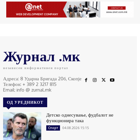
Журнал .мк
независен информативен портал
Адреса: 8 Ударна Бригада 20б, Скопје
Телефон: + 389 2 3217 815
Email: info @ zurnal.mk
ОД УРЕДНИКОТ
Детско однесување, фудбалот не
функционира така
04.08.2026 15:15
Спорт