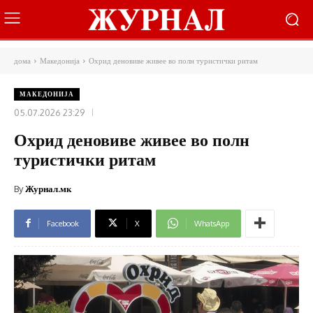
дома
Македонија
Охрид деновиве живее во полн туристички ритам
МАКЕДОНИЈА
05.07.2026 23:29
Охрид деновиве живее во полн
туристички ритам
By
Журнал.мк
Facebook
X
WhatsApp