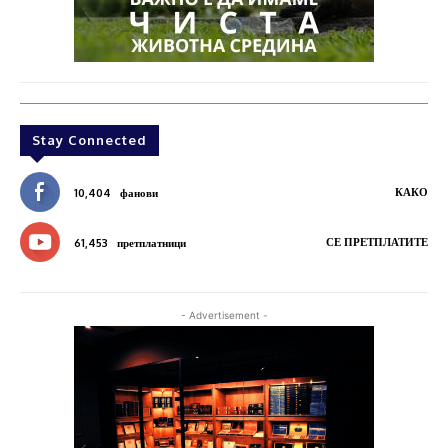
Stay Connected
КАКО
10,404
фанови
СЕ ПРЕТПЛАТИТЕ
61,453
претплатници
- Advertisement -