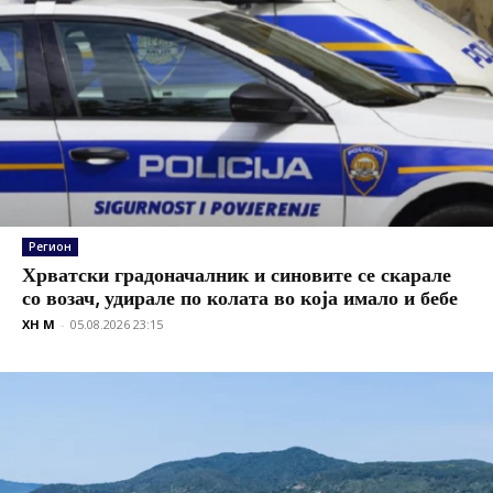
Регион
Хрватски градоначалник и синовите се скарале
со возач, удирале по колата во која имало и бебе
XH M
-
05.08.2026 23:15