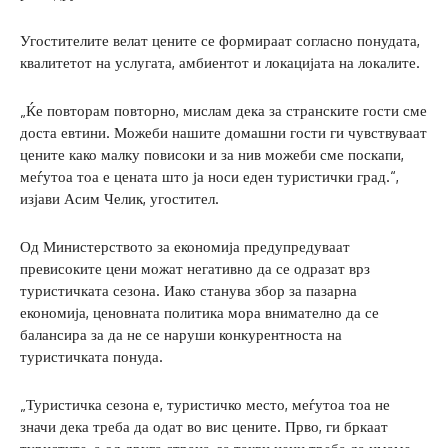
Угостителите велат цените се формираат согласно понудата,
квалитетот на услугата, амбиентот и локацијата на локалите.
„Ќе повторам повторно, мислам дека за странските гости сме
доста евтини. Можеби нашите домашни гости ги чувствуваат
цените како малку повисоки и за нив можеби сме поскапи,
меѓутоа тоа е цената што ја носи еден туристички град.“,
изјави Асим Челик, угостител.
Од Министерството за економија предупредуваат
превисоките цени можат негативно да се одразат врз
туристичката сезона. Иако станува збор за пазарна
економија, ценовната политика мора внимателно да се
балансира за да не се наруши конкурентноста на
туристичката понуда.
„Туристичка сезона е, туристичко место, меѓутоа тоа не
значи дека треба да одат во вис цените. Прво, ги бркаат