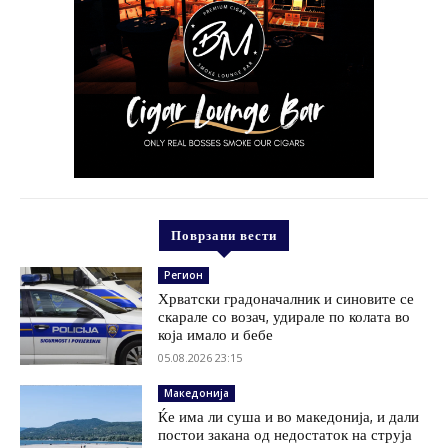
Поврзани вести
Регион
Хрватски градоначалник и синовите се
скарале со возач, удирале по колата во
која имало и бебе
05.08.2026 23:15
Македонија
Ќе има ли суша и во македонија, и дали
постои закана од недостаток на струја