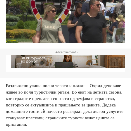
- Advertisement -
Раздвижени улици, полни тераси и плажи – Охрид деновиве
живее во полн туристички ритам. Во екот на летната сезона,
кога градот е преплавен со гости од земјава и странство,
повторно се актуализира и прашањето за цените. Додека
домашните гости сè почесто реагираат дека дел од услугите
стануваат прескапи, странските туристи велат цените се
пристапни.