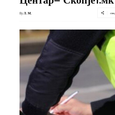
By
Л. М.
спо