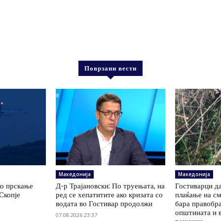
Поврзани вести
Македонија
Македонија
ко прскање
Д-р Трајановски: По труењата, на
Гостиварци да
Скопје
ред се хепатитите ако кризата со
плаќање на см
водата во Гостивар продолжи
бара правобр
општината и 
07.08.2026 23:37