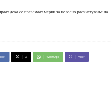
аат дека се преземаат мерки за целосно расчистување на
book
X
WhatsApp
Viber