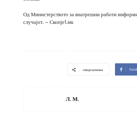
Од Министерството за внатрешни работи информир
случајот. – Скопје1.мк
Face
споделување
Л. М.