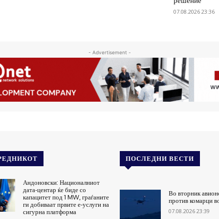
решение
07.08.2026 23:36
- Advertisement -
РЕДНИКОТ
ПОСЛЕДНИ ВЕСТИ
Андоновски: Националниот
дата-центар ќе биде со
Во вторник авион
капацитет под 1 MW, граѓаните
против комарци в
ги добиваат првите е-услуги на
07.08.2026 23:39
сигурна платформа