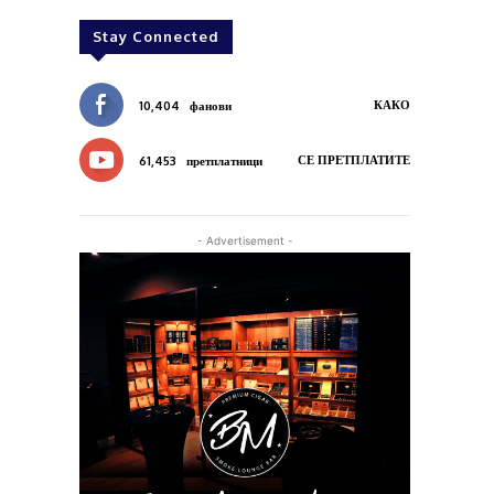
Stay Connected
КАКО
10,404
фанови
СЕ ПРЕТПЛАТИТЕ
61,453
претплатници
- Advertisement -