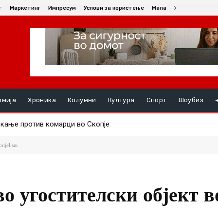
т
Маркетинг
Импресум
Услови за користење
Мапа
омија
Хроника
Колумни
Култура
Спорт
Шоубиз
кање против комарци во Скопје
руењата, на ред се хепатитите ако кризата со водата во Гости
опје1.мк
о угостителски објект в