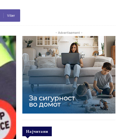
Viber
- Advertisement -
Најчитани