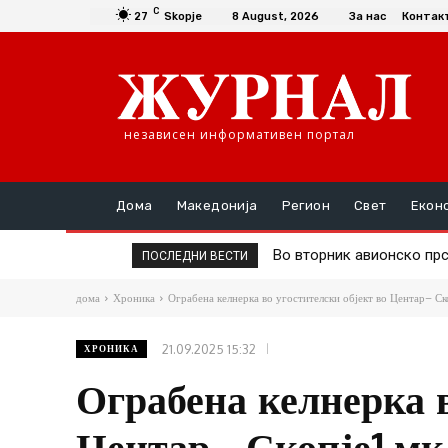
C
27
Skopje
8 August, 2026
За нас
Контак
независен информативен портал
Дома
Македонија
Регион
Свет
Екон
Во вторник авионско прс
Д-р Трајановски: По т
ПОСЛЕДНИ ВЕСТИ
дома
Хроника
Ограбена келнерка во угостителски објект во Центар– Ск
21.09.2025 15:32
ХРОНИКА
Ограбена келнерка в
Центар– Скопје1.мк