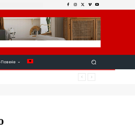
+Повеќе
вар продолжи
о