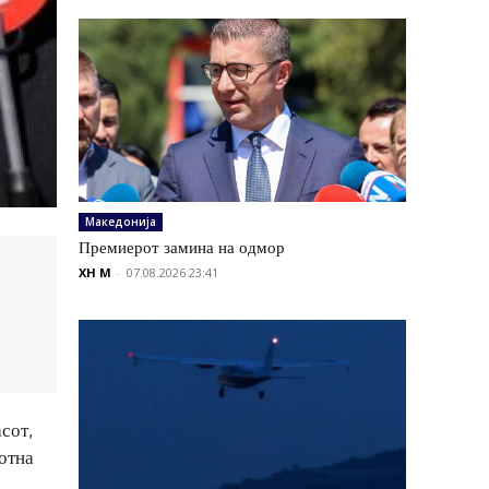
Македонија
Премиерот замина на одмор
XH M
-
07.08.2026 23:41
сот,
ботна