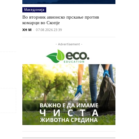
Македонија
Во вторник авионско прскање против
комарци во Скопје
XH M
-
07.08.2026 23:39
- Advertisement -