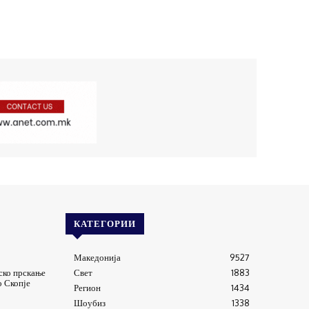
КАТЕГОРИИ
Македонија
9527
ско прскање
Свет
1883
о Скопје
Регион
1434
Шоубиз
1338