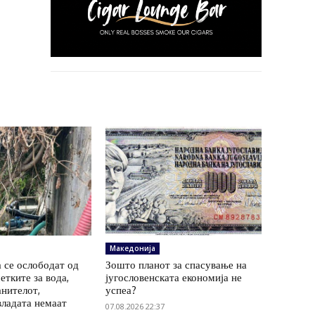
Македонија
 се ослободат од
Зошто планот за спасување на
етките за вода,
југословенската економија не
анителот,
успеа?
владата немаат
07.08.2026 22:37