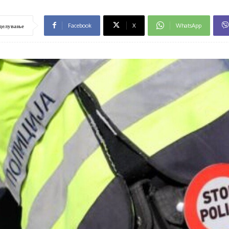
Facebook
X
WhatsApp
делување