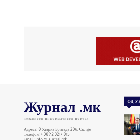
Журнал .мк
ОД У
независен информативен портал
Адреса: 8 Ударна Бригада 20б, Скопје
Телефон: + 389 2 3217 815
Email: info @ zurnal.mk