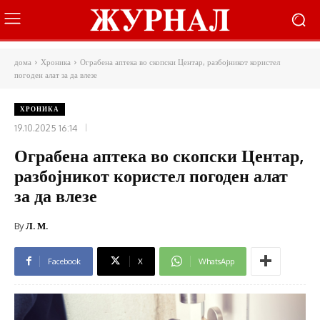
дома
Хроника
Ограбена аптека во скопски Центар, разбојникот користел
погоден алат за да влезе
ХРОНИКА
19.10.2025 16:14
Ограбена аптека во скопски Центар,
разбојникот користел погоден алат
за да влезе
By
Л. М.
Facebook
X
WhatsApp