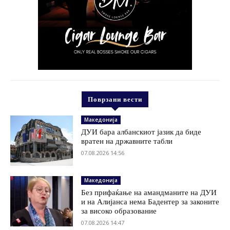
Поврзани вести
Македонија
ДУИ бара албанскиот јазик да биде
вратен на државните табли
07.08.2026 14:56
Македонија
Без прифаќање на амандманите на ДУИ
и на Алијанса нема Бадентер за законите
за високо образование
07.08.2026 14:47