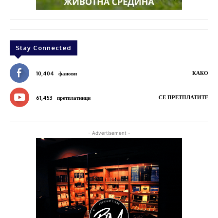
Stay Connected
КАКО
10,404
фанови
СЕ ПРЕТПЛАТИТЕ
61,453
претплатници
- Advertisement -