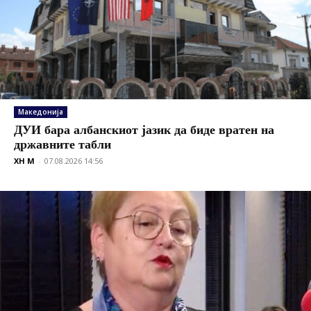
Македонија
ДУИ бара албанскиот јазик да биде вратен на
државните табли
XH M
-
07.08.2026 14:56