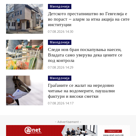
Македонија
Детското престапништво во Гевгелија е
во пораст – аларм за итна акција на сите
институции
07.08.2026 14:30
Македонија
Следи нов бран поскапувања наесен,
Владата само уверува дека цените се
под контрола
07.08.2026 14:29
Македонија
Граѓаните се жалат на нередовно
читање на водомерите, паушални
фактури и високи сметки
07.08.2026 14:17
- Advertisement -