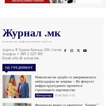
Журнал .мк
независен информативен портал
Адреса: 8 Ударна Бригада 20б, Скопје
Телефон: + 389 2 3217 815
Email: info @ zurnal.mk
ОД УРЕДНИКОТ
Николоски на средба со американската
амбасадорка во земјава – Во фокусот
инфраструктурните проекти и
стратешкото партнерство
05.08.2026 11:32
Македонија
Француска вечер со квартетот „Хермес“