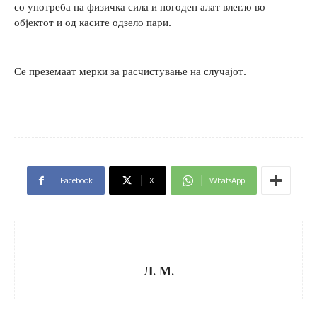
со употреба на физичка сила и погоден алат влегло во
објектот и од касите одзело пари.
Се преземаат мерки за расчистување на случајот.
Facebook
X
WhatsApp
Л. М.