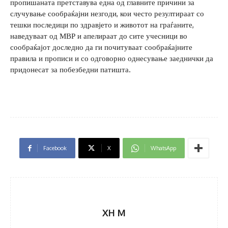
пропишаната претставува една од главните причини за
случување сообраќајни незгоди, кои често резултираат со
тешки последици по здравјето и животот на граѓаните,
наведуваат од МВР и апелираат до сите учесници во
сообраќајот доследно да ги почитуваат сообраќајните
правила и прописи и со одговорно однесување заеднички да
придонесат за побезбедни патишта.
Facebook
X
WhatsApp
XH M