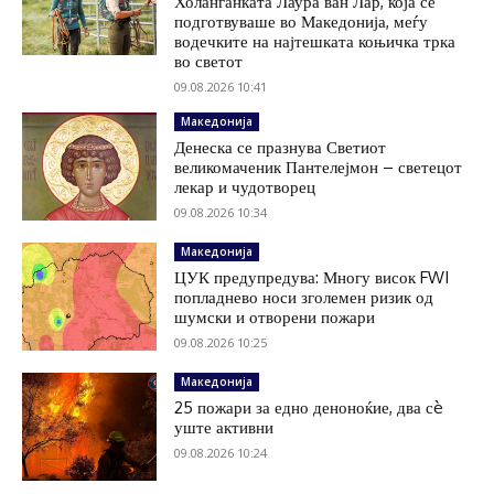
Холанѓанката Лаура ван Лар, која се
подготвуваше во Македонија, меѓу
водечките на најтешката коњичка трка
во светот
09.08.2026 10:41
Македонија
Денеска се празнува Светиот
великомаченик Пантелејмон – светецот
лекар и чудотворец
09.08.2026 10:34
Македонија
ЦУК предупредува: Многу висок FWI
попладнево носи зголемен ризик од
шумски и отворени пожари
09.08.2026 10:25
Македонија
25 пожари за едно деноноќие, два сè
уште активни
09.08.2026 10:24