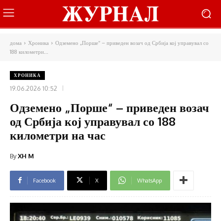
дома
Хроника
Одземено „Порше“ – приведен возач од Србија кој управувал со
188 километри...
ХРОНИКА
19.06.2026 10:52
Одземено „Порше“ – приведен возач
од Србија кој управувал со 188
километри на час
By
XH M
Facebook
X
WhatsApp