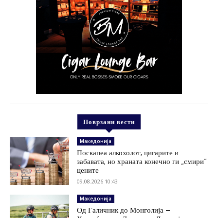
Поврзани вести
Македонија
Поскапеа алкохолот, цигарите и
забавата, но храната конечно ги „смири“
цените
09.08.2026 10:43
Македонија
Од Галичник до Монголија –