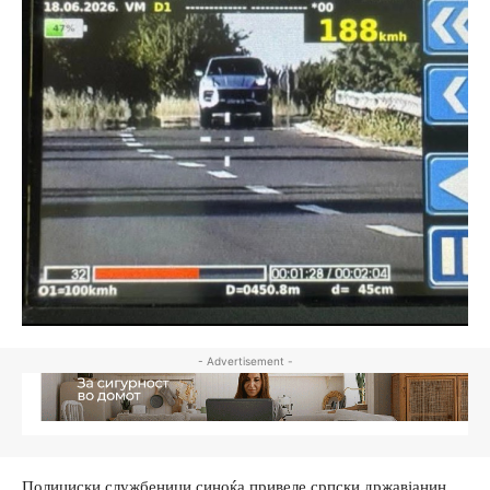
- Advertisement -
Полициски службеници синоќа привеле српски државјанин