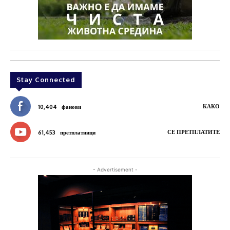
Stay Connected
КАКО
10,404
фанови
СЕ ПРЕТПЛАТИТЕ
61,453
претплатници
- Advertisement -