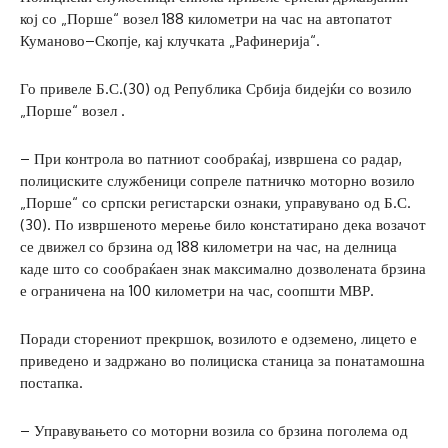
кој со „Порше“ возел 188 километри на час на автопатот
Куманово–Скопје, кај клучката „Рафинерија“.
Го привеле Б.С.(30) од Република Србија бидејќи со возило
„Порше“ возел .
– При контрола во патниот сообраќај, извршена со радар,
полициските службеници сопреле патничко моторно возило
„Порше“ со српски регистарски ознаки, управувано од Б.С.
(30). По извршеното мерење било констатирано дека возачот
се движел со брзина од 188 километри на час, на делница
каде што со сообраќаен знак максимално дозволената брзина
е ограничена на 100 километри на час, соопшти МВР.
Поради сторениот прекршок, возилото е одземено, лицето е
приведено и задржано во полициска станица за понатамошна
постапка.
– Управувањето со моторни возила со брзина поголема од