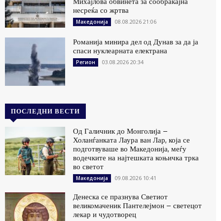
Михајлова обвинета за сообраќајна
несреќа со жртва
08.08.2026 21:06
Македонија
Романија минира дел од Дунав за да ја
спаси нуклеарната електрана
03.08.2026 20:34
Регион
ПОСЛЕДНИ ВЕСТИ
Од Галичник до Монголија –
Холанѓанката Лаура ван Лар, која се
подготвуваше во Македонија, меѓу
водечките на најтешката коњичка трка
во светот
09.08.2026 10:41
Македонија
Денеска се празнува Светиот
великомаченик Пантелејмон – светецот
лекар и чудотворец