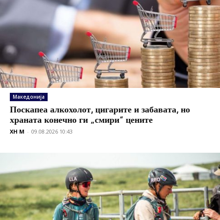
Македонија
Поскапеа алкохолот, цигарите и забавата, но
храната конечно ги „смири“ цените
XH M
-
09.08.2026 10:43