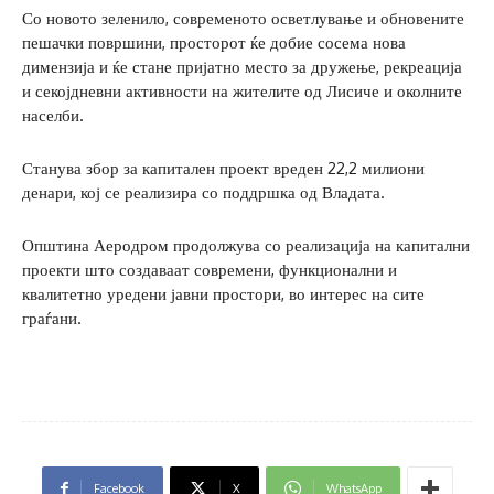
Со новото зеленило, современото осветлување и обновените
пешачки површини, просторот ќе добие сосема нова
димензија и ќе стане пријатно место за дружење, рекреација
и секојдневни активности на жителите од Лисиче и околните
населби.
Станува збор за капитален проект вреден 22,2 милиони
денари, кој се реализира со поддршка од Владата.
Општина Аеродром продолжува со реализација на капитални
проекти што создаваат современи, функционални и
квалитетно уредени јавни простори, во интерес на сите
граѓани.
Facebook
X
WhatsApp