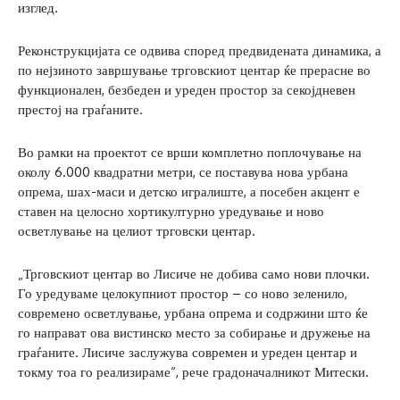
изглед.
Реконструкцијата се одвива според предвидената динамика, а
по нејзиното завршување трговскиот центар ќе прерасне во
функционален, безбеден и уреден простор за секојдневен
престој на граѓаните.
Во рамки на проектот се врши комплетно поплочување на
околу 6.000 квадратни метри, се поставува нова урбана
опрема, шах-маси и детско игралиште, а посебен акцент е
ставен на целосно хортикултурно уредување и ново
осветлување на целиот трговски центар.
„Трговскиот центар во Лисиче не добива само нови плочки.
Го уредуваме целокупниот простор – со ново зеленило,
современо осветлување, урбана опрема и содржини што ќе
го направат ова вистинско место за собирање и дружење на
граѓаните. Лисиче заслужува современ и уреден центар и
токму тоа го реализираме“, рече градоначалникот Митески.