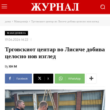
дома
Македонија
Трговскиот центар во Лисиче добива целосно нов изглед
МАКЕДОНИЈА
19.06.2026 14:22
Трговскиот центар во Лисиче добива
целосно нов изглед
By
XH M
Facebook
X
WhatsApp