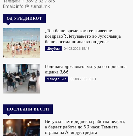
Телефон: + 389 2 3217 815
Email: info @ zurnal.mk
ОД УРЕДНИКОТ
„Тоа беше време кога се живееше
поздраво“: Летувањето во Југославија
беше сосема поинакво од денес
04.08.2026 15:13
Шоубиз
Годинава државната матура со просечна
оценка 3,66
06.08.2026 13:01
Македонија
ПОСЛЕДНИ ВЕСТИ
Ветуваат четиридневна работна недела,
а бараат работа до 90 часа: Темната
страна на AI индустријата