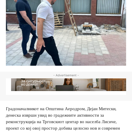
- Advertisement -
Градоначалникот на Општина Аеродром, Дејан Митески,
денеска изврши увид во градежните активности за
реконструкција на Трговскиот центар во населба Лисиче,
проект со кој овој простор добива целосно нов и современ