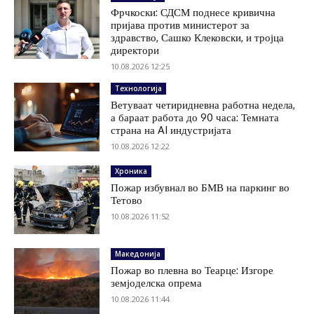
Фрчкоски: СДСМ поднесе кривична
пријава против министерот за
здравство, Сашко Клековски, и тројца
директори
10.08.2026 12:25
Технологија
Ветуваат четиридневна работна недела,
а бараат работа до 90 часа: Темната
страна на AI индустријата
10.08.2026 12:22
Хроника
Пожар избувнал во БМВ на паркинг во
Тетово
10.08.2026 11:52
Македонија
Пожар во плевна во Теарце: Изгоре
земјоделска опрема
10.08.2026 11:44