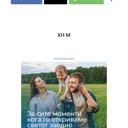
XH M
- Advertisement -