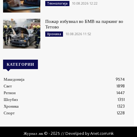
10.08.2026 12:22
Технологија
Пожар избувнал во БМВ на паркинг во
Тетово
10.08.2026 11:52
Хроника
КАТЕГОРИИ
Македонија
9574
Свет
1898
Регион
1447
Шоубиз
1351
Хроника
1323
Спорт
1228
Журнал .мк © - 2025 // Develped by Anet.com.mk