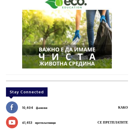
Stay Connected
КАКО
10,404
фанови
СЕ ПРЕТПЛАТИТЕ
61,453
претплатници