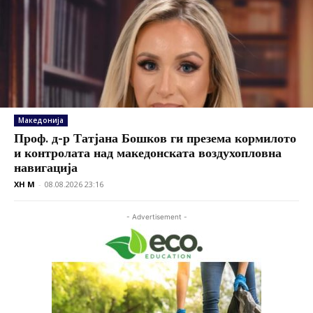
Македонија
Проф. д-р Татјана Бошков ги презема кормилото
и контролата над македонската воздухопловна
навигација
XH M
-
08.08.2026 23:16
- Advertisement -