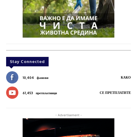
Stay Connected
КАКО
10,404
фанови
СЕ ПРЕТПЛАТИТЕ
61,453
претплатници
- Advertisement -