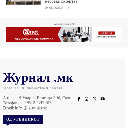
несреќа со жртва
08.08.2026 21:06
- Advertisement -
Журнал .мк
независен информативен портал
Адреса: 8 Ударна Бригада 20б, Скопје
Телефон: + 389 2 3217 815
Email: info @ zurnal.mk
ОД УРЕДНИКОТ