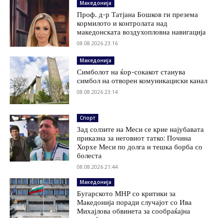
Македонија
Проф. д-р Татјана Бошков ги презема
кормилото и контролата над
македонската воздухопловна навигација
08.08.2026 23:16
Македонија
Симболот на ќор-сокакот станува
симбол на отворен комуникациски канал
08.08.2026 23:14
Спорт
Зад солзите на Меси се крие најубавата
приказна за неговиот татко: Почина
Хорхе Меси по долга и тешка борба со
болеста
08.08.2026 21:44
Македонија
Бугарското МНР со критики за
Македонија поради случајот со Ива
Михајлова обвинета за сообраќајна