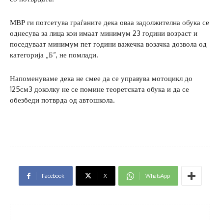
МВР ги потсетува граѓаните дека оваа задолжителна обука се
однесува за лица кои имаат минимум 23 години возраст и
поседуваат минимум пет години важечка возачка дозвола од
категорија „Б“, не помлади.
Напоменуваме дека не смее да се управува мотоцикл до
125см3 доколку не се помине теоретската обука и да се
обезбеди потврда од автошкола.
Facebook
X
WhatsApp