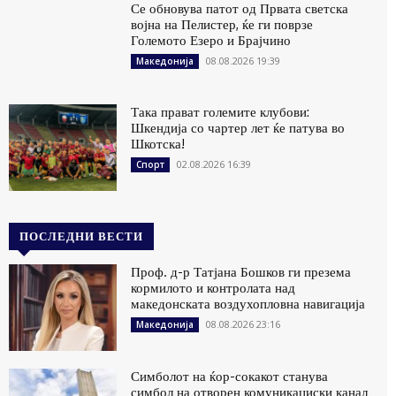
Се обновува патот од Првата светска
војна на Пелистер, ќе ги поврзе
Големото Езеро и Брајчино
08.08.2026 19:39
Македонија
Така прават големите клубови:
Шкендија со чартер лет ќе патува во
Шкотска!
02.08.2026 16:39
Спорт
ПОСЛЕДНИ ВЕСТИ
Проф. д-р Татјана Бошков ги презема
кормилото и контролата над
македонската воздухопловна навигација
08.08.2026 23:16
Македонија
Симболот на ќор-сокакот станува
симбол на отворен комуникациски канал