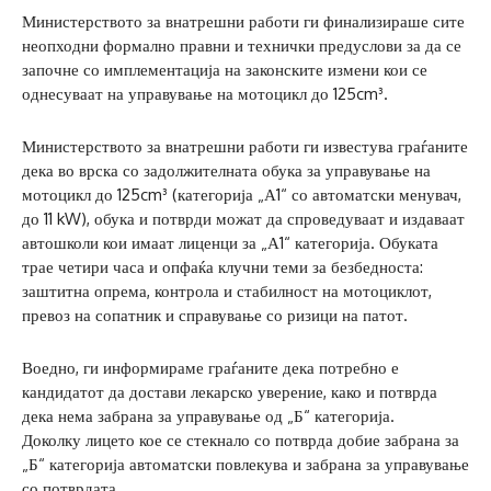
Министерството за внатрешни работи ги финализираше сите
неопходни формално правни и технички предуслови за да се
започне со имплементација на законските измени кои се
однесуваат на управување на мотоцикл до 125cm³.
Министерството за внатрешни работи ги известува граѓаните
дека во врска со задолжителната обука за управување на
мотоцикл до 125cm³ (категорија „А1“ со автоматски менувач,
до 11 kW), обука и потврди можат да спроведуваат и издаваат
автошколи кои имаат лиценци за „А1“ категорија. Обуката
трае четири часа и опфаќа клучни теми за безбедноста:
заштитна опрема, контрола и стабилност на мотоциклот,
превоз на сопатник и справување со ризици на патот.
Воедно, ги информираме граѓаните дека потребно е
кандидатот да достави лекарско уверение, како и потврда
дека нема забрана за управување од „Б“ категорија.
Доколку лицето кое се стекнало со потврда добие забрана за
„Б“ категорија автоматски повлекува и забрана за управување
со потврдата.