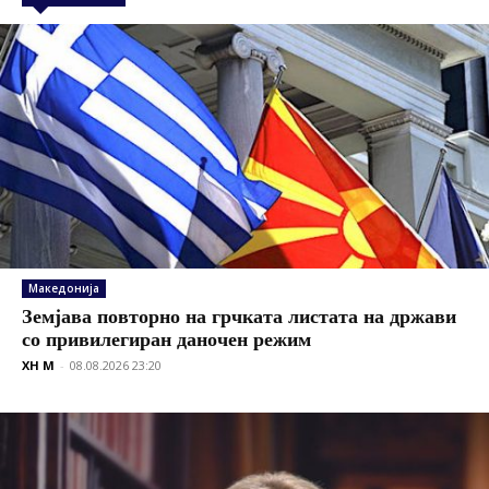
Македонија
Земјава повторно на грчката листата на држави
со привилегиран даночен режим
XH M
-
08.08.2026 23:20