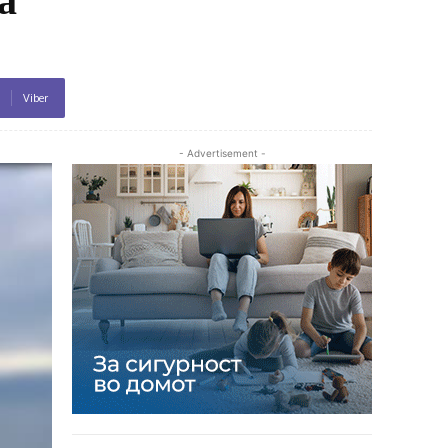
Viber
- Advertisement -