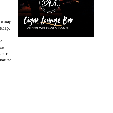
 и жар
андар.
ва
де
ското
жан во