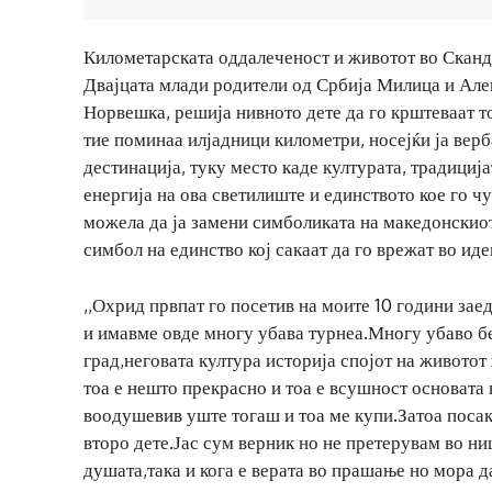
Километарската оддалеченост и животот во Сканди
Двајцата млади родители од Србија Милица и Алек
Норвешка, решија нивното дете да го крштеваат т
тие поминаа илјадници километри, носејќи ја верб
дестинација, туку место каде културата, традициј
енергија на ова светилиште и единството кое го чу
можела да ја замени симболиката на македонскиот
симбол на единство кој сакаат да го врежат во иде
,,Охрид првпат го посетив на моите 10 години за
и имавме овде многу убава турнеа.Многу убаво б
град,неговата култура историја спојот на животот
тоа е нешто прекрасно и тоа е всушност основата 
воодушевив уште тогаш и тоа ме купи.Затоа посак
второ дете.Јас сум верник но не претерувам во ни
душата,така и кога е верата во прашање но мора д