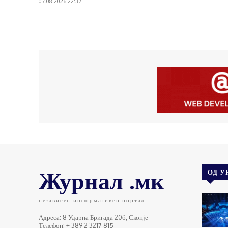
07.08.2026 22:37
Журнал .мк
ОД У
независен информативен портал
Адреса: 8 Ударна Бригада 20б, Скопје
Телефон: + 389 2 3217 815