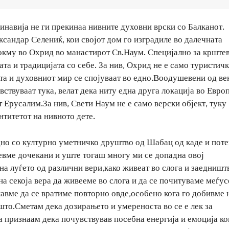
навија не ги прекинаа нивните духовни врски со Балканот.
сандар Селениќ, кои својот дом го изградиле во далечната
окму во Охрид во манастирот Св.Наум. Специјално за крште
ата и традицијата со себе. За нив, Охрид не е само туристич
ата и духовниот мир се спојуваат во едно.Воодушевени од ве
вствуваат тука, велат дека ниту една друга локација во Евро
 Ерусалим.За нив, Свети Наум не е само верски објект, туку
нтитетот на нивното дете.
едно со културно уметничко друштво од Шабац од каде и пот
евме дочекани и уште тогаш многу ми се допадна овој
 на луѓето од различни вери,како живеат во слога и заедништ
на секоја вера да живееме во слога и да се почитуваме меѓу
авме да се вратиме повторно овде,особено кога го добивме
што.Сметам дека дозирањето и умереноста во се е лек за
а признаам дека почувствував посебна енергија и емоција ко