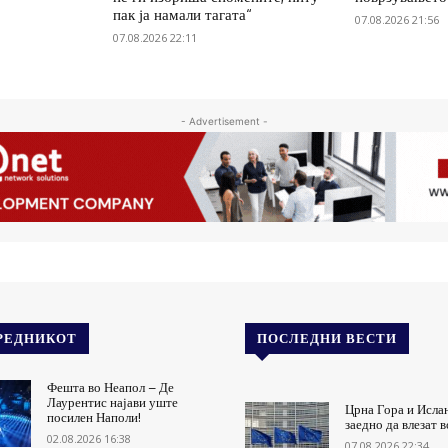
пак ја намали тагата“
07.08.2026 21:56
07.08.2026 22:11
- Advertisement -
РЕДНИКОТ
ПОСЛЕДНИ ВЕСТИ
Фешта во Неапол – Де
Лаурентис најави уште
Црна Гора и Исла
посилен Наполи!
заедно да влезат 
02.08.2026 16:38
07.08.2026 22:34