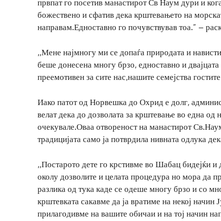
првпат го посетив манастирот Св Наум дури и кога
божествено и сфатив дека крштевањето на морскат
направам.Едноставно го почувствував тоа.” – ра
,,Мене најмногу ми се допаѓа природата и нависти
беше донесена многу брзо, едноставно и двајцата
преемотивен за сите нас,нашите семејства гостите
Иако патот од Норвешка до Охрид е долг, админис
велат дека до дозволата за крштевање во една од
очекувале.Оваа отвореност на манастирот Св.Наум
традицијата само ја потврдила нивната одлука дек
,,Постарото дете го крстивме во Шабац бидејќи и 
околу дозволите и целата процедура но мора да п
разлика од тука каде се одеше многу брзо и со мн
крштевката сакавме да ја вратиме на некој начин 
прилагодивме на вашите обичаи и на тој начин на