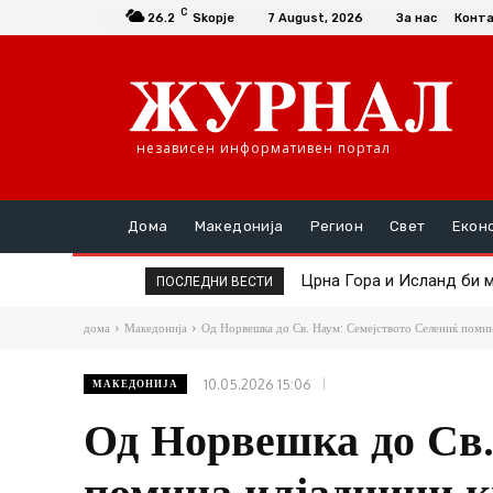
C
26.2
Skopje
7 August, 2026
За нас
Конт
независен информативен портал
Дома
Македонија
Регион
Свет
Екон
Црна Гора и Исланд би мож
10 години од поплавите,
ПОСЛЕДНИ ВЕСТИ
пак ја намали тагата“
дома
Македонија
Од Норвешка до Св. Наум: Семејството Селениќ помина
10.05.2026 15:06
МАКЕДОНИЈА
Од Норвешка до Св.
помина илјадници к