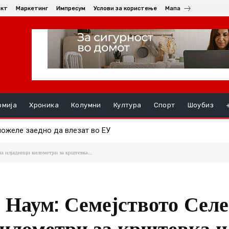
акт
Маркетинг
Импресум
Услови за користење
Мапа
омија
Хроника
Колумни
Култура
Спорт
Шоубиз
еле заедно да влезат во ЕУ
 на комеморација прочитани имињата на загинатите: „Времето не
 илјадници километри за крштевка...
 Наум: Семејството Сел
илометри за крштевка н