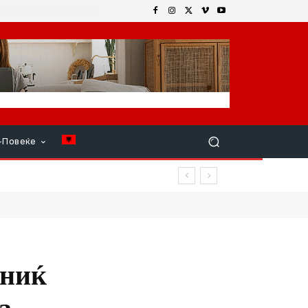
+Повеќе
 ги избриша спомените, ниту
ениќ
а