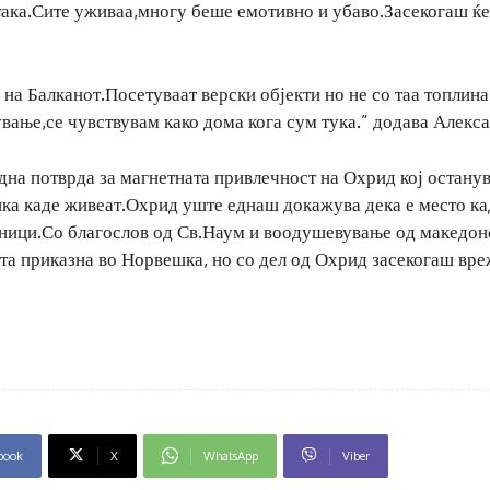
така.Сите уживаа,многу беше емотивно и убаво.Засекогаш ќе
с на Балканот.Посетуваат верски објекти но не со таа топлина
ување,се чувствувам како дома кога сум тука.” додава Алекс
дна потврда за магнетната привлечност на Охрид кој остану
ика каде живеат.Охрид уште еднаш докажува дека е место ка
раници.Со благослов од Св.Наум и воодушевување од македон
ата приказна во Норвешка, но со дел од Охрид засекогаш вре
book
X
WhatsApp
Viber