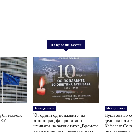
Поврзани вести
Македонија
Македонија
д би можеле
10 години од поплавите, на
Пуштена во с
о ЕУ
комеморација прочитани
делница од ав
имињата на загинатите: „Времето
Ќафасан: Се з
не ги избриша спомените, ниту
поврзувањето