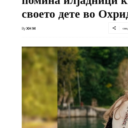
своето дете во Охри
By
XH M
спо