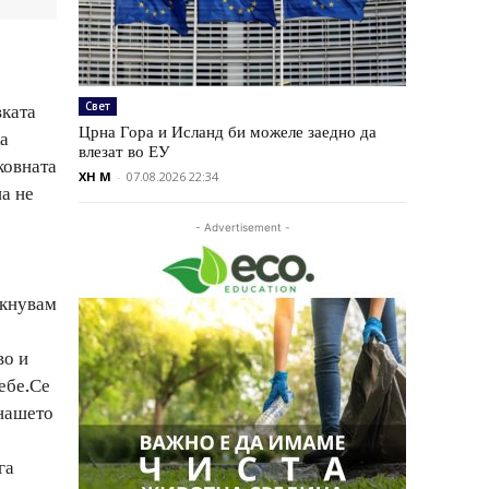
Свет
вката
Црна Гора и Исланд би можеле заедно да
ка
влезат во ЕУ
ковната
XH M
-
07.08.2026 22:34
па не
- Advertisement -
екнувам
во и
себе.Се
 нашето
га