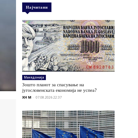
Најчитани
Македонија
Зошто планот за спасување на
југословенската економија не успеа?
XH M
-
07.08.2026 22:37