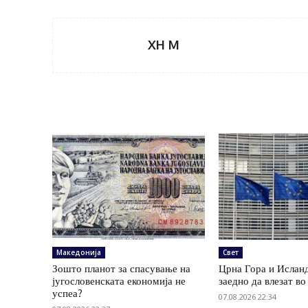
XH M
Македонија
Свет
Зошто планот за спасување на
Црна Гора и Ислан
југословенската економија не
заедно да влезат в
успеа?
07.08.2026 22:34