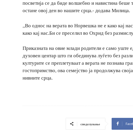
посветија се да биде волшебно и навистина беше 
остане овој ден во нашите срца.- додава Милица.
,,Во однос на верата во Норвешка не е како кај на
како кај нас.Би се преселил во Охрид без размисл
Приказната на овие млади родители е само уште е
духовен центар што ги обединува луѓето без разл
културите се преплетуваат а верата не познава г
гостопримство, ова семејство ја продолжува свој
нивните срца.
Face
споделување