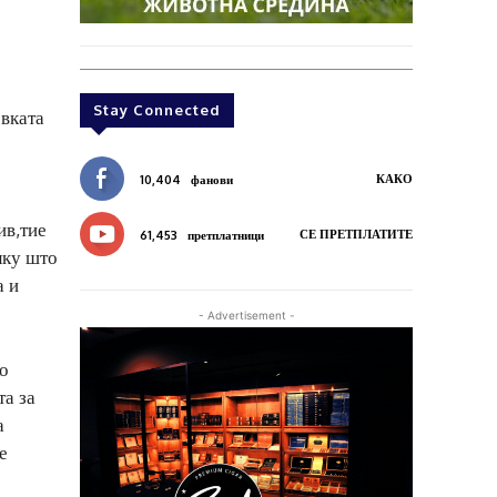
Stay Connected
евката
КАКО
10,404
фанови
ив,тие
СЕ ПРЕТПЛАТИТЕ
61,453
претплатници
лку што
а и
- Advertisement -
ко
та за
а
е