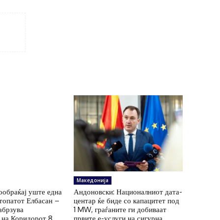
Македонија
ообраќај уште една
Андоновски: Националниот дата-
топатот Елбасан –
центар ќе биде со капацитет под
абрзува
1 MW, граѓаните ги добиваат
 на Коридорот 8
првите е-услуги на сигурна