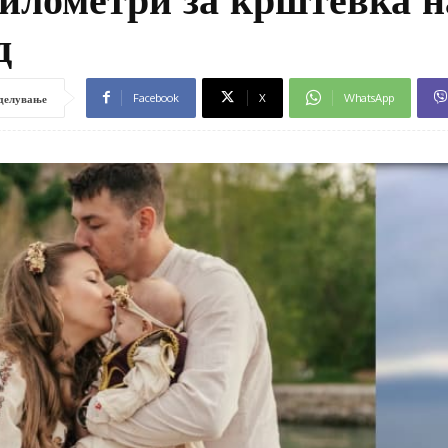
д
Facebook
X
WhatsApp
делување