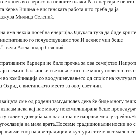
 се капев во езерото на нивните плажи.Раа енергија е нешто
а ќерка Вишња е вистинската работа што треба да ја
скажува Милица Селениќ.
на има некоја посебна енергија.Одлуката тука да биде кршт
 инстиктивно го почувствувавме тоа.И целиот чин беше
.”- вели Александар Селениќ.
тративните бариери не биле пречка за ова семејство.Напрот
 најголемите балкански светињи стигнале многу полесно отко
 во комбинација со воодушевувањето од спојот на културат
а Охрид е вистинското место за овој свет чин.
двајцата сме од родени таму,мислев дека ќе биде многу теш
ризнаам дека кај нас многу покомплицирана беше процедура
огу голема доверба кон нас и тоа не направи многу среќни.Н
Југославија на мала врата.Носевме традиционални носии но с
правивме спој на две традиции и култури сите максимално се