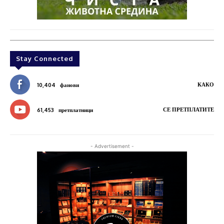
Stay Connected
КАКО
10,404
фанови
СЕ ПРЕТПЛАТИТЕ
61,453
претплатници
- Advertisement -