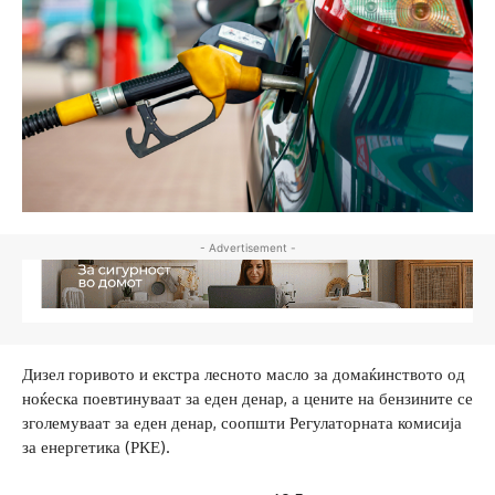
- Advertisement -
Дизел горивото и екстра лесното масло за домаќинството од
ноќеска поевтинуваат за еден денар, а цените на бензините се
зголемуваат за еден денар, соопшти Регулаторната комисија
за енергетика (РКЕ).