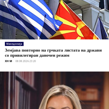
Македонија
Земјава повторно на грчката листата на држави
со привилегиран даночен режим
XH M
-
08.08.2026 23:20