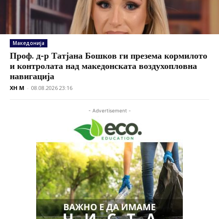
Македонија
Проф. д-р Татјана Бошков ги презема кормилото
и контролата над македонската воздухопловна
навигација
XH M
-
08.08.2026 23:16
- Advertisement -