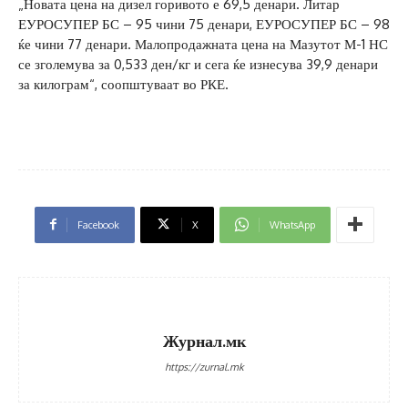
„Новата цена на дизел горивото е 69,5 денари. Литар
ЕУРОСУПЕР БС – 95 чини 75 денари, ЕУРОСУПЕР БС – 98
ќе чини 77 денари. Малопродажната цена на Мазутот М-1 НС
се зголемува за 0,533 ден/кг и сега ќе изнесува 39,9 денари
за килограм“, соопштуваат во РКЕ.
Facebook
X
WhatsApp
Журнал.мк
https://zurnal.mk