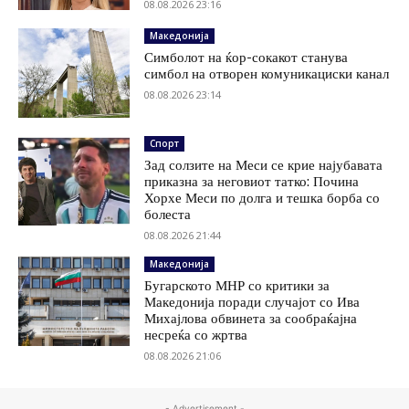
08.08.2026 23:16
Македонија
Симболот на ќор-сокакот станува
симбол на отворен комуникациски канал
08.08.2026 23:14
Спорт
Зад солзите на Меси се крие најубавата
приказна за неговиот татко: Почина
Хорхе Меси по долга и тешка борба со
болеста
08.08.2026 21:44
Македонија
Бугарското МНР со критики за
Македонија поради случајот со Ива
Михајлова обвинета за сообраќајна
несреќа со жртва
08.08.2026 21:06
- Advertisement -