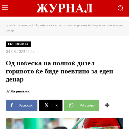
дома
Економија
Од ноќеска на полноќ дизел горивото ќе биде поевтино за еден
денар
ЕКОНОМИЈА
04.08.2025 14:24
Од ноќеска на полноќ дизел
горивото ќе биде поевтино за еден
денар
By
Журнал.мк
Facebook
X
WhatsApp