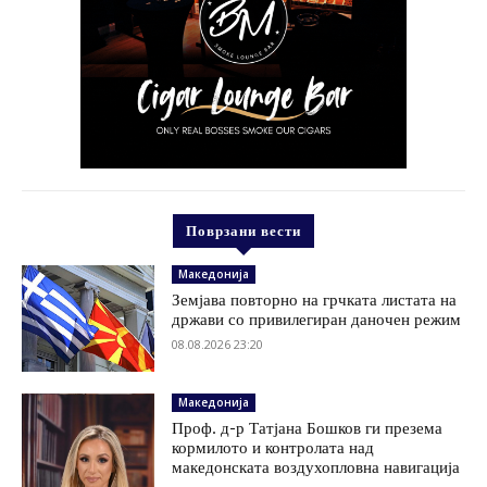
Поврзани вести
Македонија
Земјава повторно на грчката листата на
држави со привилегиран даночен режим
08.08.2026 23:20
Македонија
Проф. д-р Татјана Бошков ги презема
кормилото и контролата над
македонската воздухопловна навигација