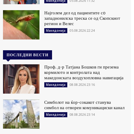
05.08.2026 11:32
Македонија
Најголем дел од пациентите сo
западнонилска треска се од Скопскиот
регион и Велес
05.08.2026 22:24
Македонија
ПОСЛЕДНИ ВЕСТИ
Проф. д-р Татјана Бошков ги презема
кормилото и контролата над
македонската воздухопловна навигација
08.08.2026 23:16
Македонија
Симболот на ќор-сокакот станува
симбол на отворен комуникациски канал
08.08.2026 23:14
Македонија