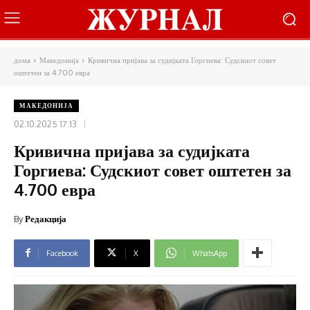
дома
Македонија
Кривична пријава за судијката Горгиева: Судскиот совет
оштетен за 4.700 евра
МАКЕДОНИЈА
02.10.2025 17:13
Кривична пријава за судијката
Горгиева: Судскиот совет оштетен за
4.700 евра
By
Редакција
Facebook
X
WhatsApp