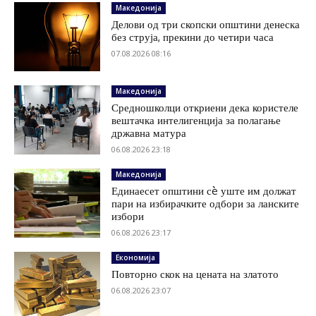
Македонија
Делови од три скопски општини денеска
без струја, прекини до четири часа
07.08.2026 08:16
Македонија
Средношколци откриени дека користеле
вештачка интелигенција за полагање
државна матура
06.08.2026 23:18
Македонија
Единаесет општини сè уште им должат
пари на избирачките одбори за ланските
избори
06.08.2026 23:17
Економија
Повторно скок на цената на златото
06.08.2026 23:07