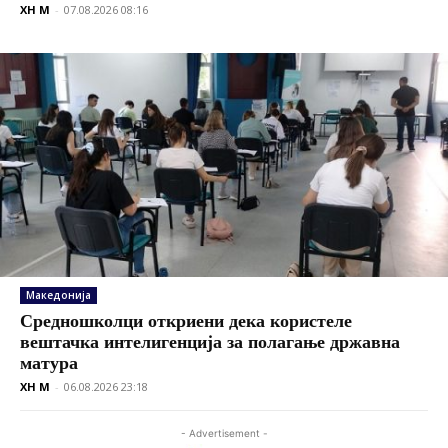
XH M
-
07.08.2026 08:16
Македонија
Средношколци откриени дека користеле
вештачка интелигенција за полагање државна
матура
XH M
-
06.08.2026 23:18
- Advertisement -