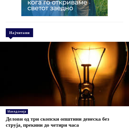
Најчитани
Македонија
Делови од три скопски општини денеска без
струја, прекини до четири часа