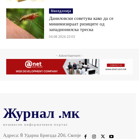
Македонија
Даниловски советува како да се
минимизираат ризиците од
западнонилска треска
06.08.2026 23:03
- Advertisement -
Журнал .мк
независен информативен портал
Адреса: 8 Ударна Бригада 20б, Скопје