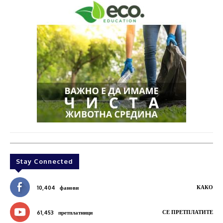
Stay Connected
КАКО
10,404
фанови
СЕ ПРЕТПЛАТИТЕ
61,453
претплатници