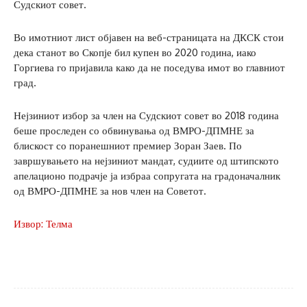
Судскиот совет.
Во имотниот лист објавен на веб-страницата на ДКСК стои
дека станот во Скопје бил купен во 2020 година, иако
Горгиева го пријавила како да не поседува имот во главниот
град.
Нејзиниот избор за член на Судскиот совет во 2018 година
беше проследен со обвинувања од ВМРО-ДПМНЕ за
блискост со поранешниот премиер Зоран Заев. По
завршувањето на нејзиниот мандат, судиите од штипското
апелационо подрачје ја избраа сопругата на градоначалник
од ВМРО-ДПМНЕ за нов член на Советот.
Извор: Телма