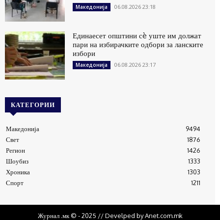
06.08.2026 23:18
Македонија
Единаесет општини сè уште им должат
пари на избирачките одбори за ланските
избори
06.08.2026 23:17
Македонија
КАТЕГОРИИ
Македонија
9494
Свет
1876
Регион
1426
Шоубиз
1333
Хроника
1303
Спорт
1211
Журнал .мк © - 2025 // Develped by Anet.com.mk