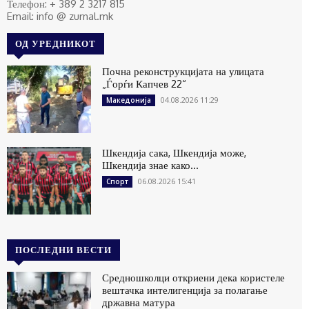
Телефон: + 389 2 3217 815
Email: info @ zurnal.mk
ОД УРЕДНИКОТ
Почна реконструкцијата на улицата
„Ѓорѓи Капчев 22“
04.08.2026 11:29
Македонија
Шкендија сака, Шкендија може,
Шкендија знае како…
06.08.2026 15:41
Спорт
ПОСЛЕДНИ ВЕСТИ
Средношколци откриени дека користеле
вештачка интелигенција за полагање
државна матура