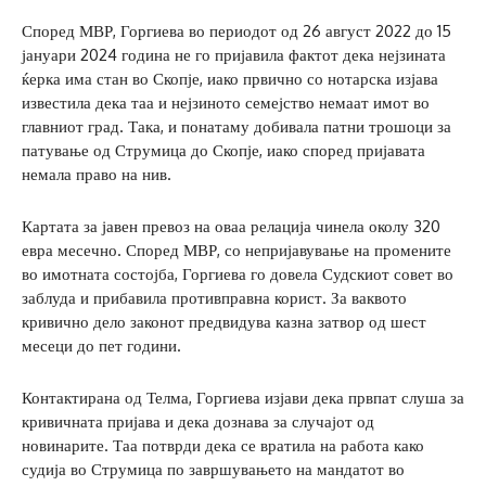
Според МВР, Горгиева во периодот од 26 август 2022 до 15
јануари 2024 година не го пријавила фактот дека нејзината
ќерка има стан во Скопје, иако првично со нотарска изјава
известила дека таа и нејзиното семејство немаат имот во
главниот град. Така, и понатаму добивала патни трошоци за
патување од Струмица до Скопје, иако според пријавата
немала право на нив.
Картата за јавен превоз на оваа релација чинела околу 320
евра месечно. Според МВР, со непријавување на промените
во имотната состојба, Горгиева го довела Судскиот совет во
заблуда и прибавила противправна корист. За ваквото
кривично дело законот предвидува казна затвор од шест
месеци до пет години.
Контактирана од Телма, Горгиева изјави дека првпат слуша за
кривичната пријава и дека дознава за случајот од
новинарите. Таа потврди дека се вратила на работа како
судија во Струмица по завршувањето на мандатот во