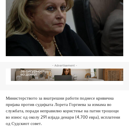
- Advertisement -
Министерството за внатрешни работи поднесе кривична
пријава против судијката Лорета Горгиева за измама во
службата, поради неправилно користење на патни трошоци
во износ од околу 291 илјада денари (4.700 евра), исплатени
од Судскиот совет.