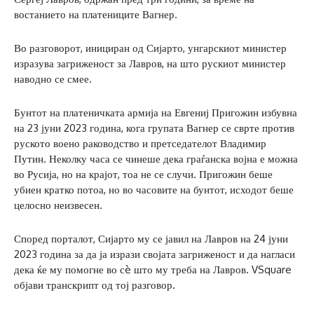
востанието на платениците Вагнер.
Во разговорот, инициран од Сијарто, унгарскиот министер
изразува загриженост за Лавров, на што рускиот министер
наводно се смее.
Бунтот на платеничката армија на Евгениј Пригожин избувна
на 23 јуни 2023 година, кога групата Вагнер се сврте против
руското воено раководство и претседателот Владимир
Путин. Неколку часа се чинеше дека граѓанска војна е можна
во Русија, но на крајот, тоа не се случи. Пригожин беше
убиен кратко потоа, но во часовите на бунтот, исходот беше
целосно неизвесен.
Според порталот, Сијарто му се јавил на Лавров на 24 јуни
2023 година за да ја изрази својата загриженост и да нагласи
дека ќе му помогне во сè што му треба на Лавров. VSquare
објави транскрипт од тој разговор.