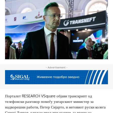
- Advertisement -
Порталот RESEARCH VSquare објави транскрипт од
телефонски разговор помеѓу унгарскиот министер за
надворешни работи, Петер Сијарто, и неговиот руски колега
Сергеј Лавров, одржан пред три години, за време на