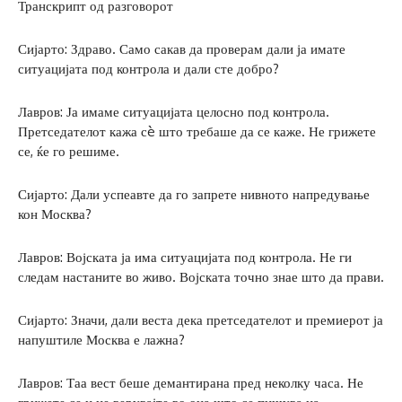
Транскрипт од разговорот
Сијарто: Здраво. Само сакав да проверам дали ја имате
ситуацијата под контрола и дали сте добро?
Лавров: Ја имаме ситуацијата целосно под контрола.
Претседателот кажа сè што требаше да се каже. Не грижете
се, ќе го решиме.
Сијарто: Дали успеавте да го запрете нивното напредување
кон Москва?
Лавров: Војската ја има ситуацијата под контрола. Не ги
следам настаните во живо. Војската точно знае што да прави.
Сијарто: Значи, дали веста дека претседателот и премиерот ја
напуштиле Москва е лажна?
Лавров: Таа вест беше демантирана пред неколку часа. Не