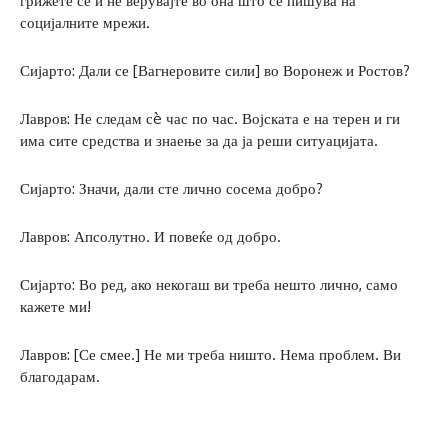
грижете се и не верувајте во она што се пишува на
социјалните мрежи.
Сијарто: Дали се [Вагнеровите сили] во Воронеж и Ростов?
Лавров: Не следам сè час по час. Војската е на терен и ги
има сите средства и знаење за да ја реши ситуацијата.
Сијарто: Значи, дали сте лично сосема добро?
Лавров: Апсолутно. И повеќе од добро.
Сијарто: Во ред, ако некогаш ви треба нешто лично, само
кажете ми!
Лавров: [Се смее.] Не ми треба ништо. Нема проблем. Ви
благодарам.