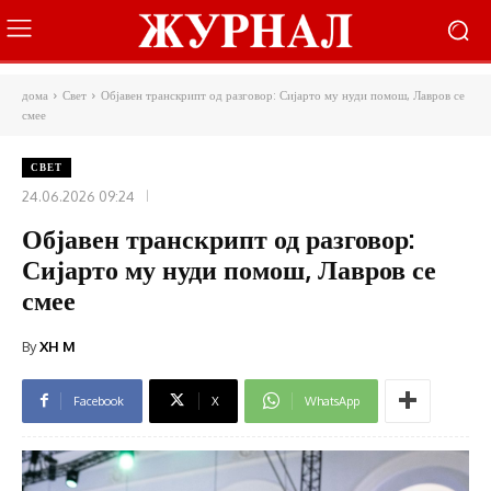
дома
Свет
Објавен транскрипт од разговор: Сијарто му нуди помош, Лавров се
смее
СВЕТ
24.06.2026 09:24
Објавен транскрипт од разговор:
Сијарто му нуди помош, Лавров се
смее
By
XH M
Facebook
X
WhatsApp