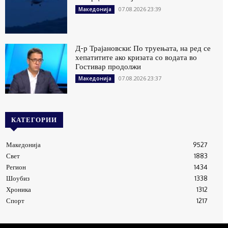
07.08.2026 23:39
Македонија
Д-р Трајановски: По труењата, на ред се
хепатитите ако кризата со водата во
Гостивар продолжи
07.08.2026 23:37
Македонија
КАТЕГОРИИ
Македонија
9527
Свет
1883
Регион
1434
Шоубиз
1338
Хроника
1312
Спорт
1217