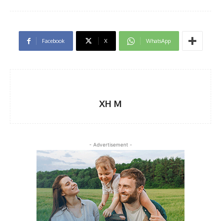
Facebook
X
WhatsApp
XH M
- Advertisement -