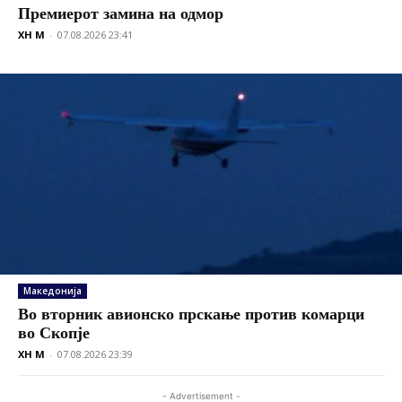
Премиерот замина на одмор
XH M
-
07.08.2026 23:41
Македонија
Во вторник авионско прскање против комарци
во Скопје
XH M
-
07.08.2026 23:39
- Advertisement -