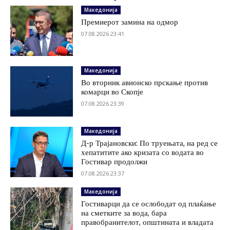
Македонија
Премиерот замина на одмор
07.08.2026 23:41
Македонија
Во вторник авионско прскање против
комарци во Скопје
07.08.2026 23:39
Македонија
Д-р Трајановски: По труењата, на ред се
хепатитите ако кризата со водата во
Гостивар продолжи
07.08.2026 23:37
Македонија
Гостиварци да се ослободат од плаќање
на сметките за вода, бара
правобранителот, општината и владата