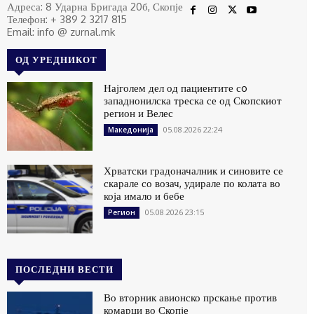
Адреса: 8 Ударна Бригада 20б, Скопје
Телефон: + 389 2 3217 815
Email: info @ zurnal.mk
ОД УРЕДНИКОТ
Најголем дел од пациентите сo
западнонилска треска се од Скопскиот
регион и Велес
05.08.2026 22:24
Македонија
Хрватски градоначалник и синовите се
скарале со возач, удирале по колата во
која имало и бебе
05.08.2026 23:15
Регион
ПОСЛЕДНИ ВЕСТИ
Во вторник авионско прскање против
комарци во Скопје