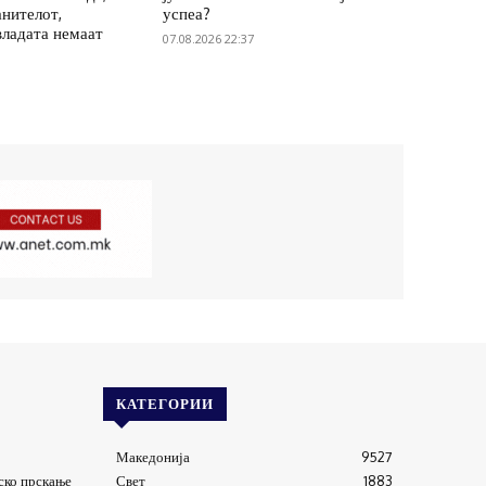
анителот,
успеа?
владата немаат
07.08.2026 22:37
КАТЕГОРИИ
Македонија
9527
ско прскање
Свет
1883