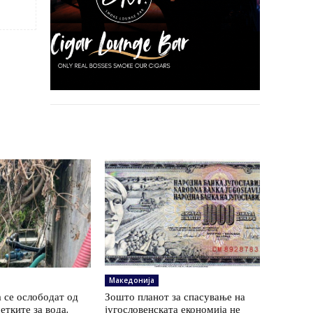
Македонија
 се ослободат од
Зошто планот за спасување на
етките за вода,
југословенската економија не