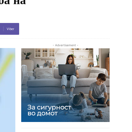
Viber
- Advertisement -