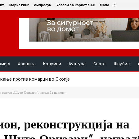
кт
Маркетинг
Импресум
Услови за користење
Мапа
омија
Хроника
Колумни
Култура
Спорт
Шоубиз
ање против комарци во Скопје
уењата, на ред се хепатитите ако кризата со водата во Гостива
 центар „Шуто Оризари“, изградба на нов...
ион, реконструкција на
„Шуто Оризари“, изград