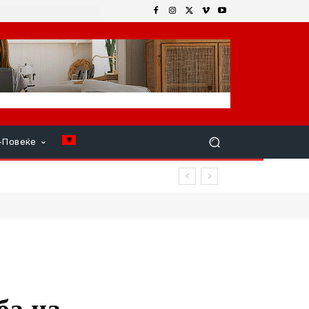
+Повеќе
р продолжи
ба на