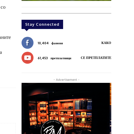
 со
Stay Connected
аните
КАКО
10,404
фанови
а
СЕ ПРЕТПЛАТИТЕ
61,453
претплатници
- Advertisement -