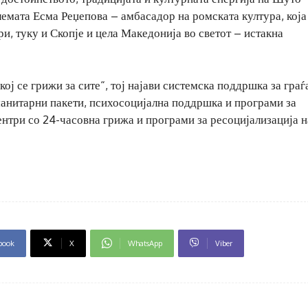
лемата Есма Реџепова – амбасадор на ромската култура, која
и, туку и Скопје и цела Македонија во светот – истакна
ој се грижи за сите“, тој најави системска поддршка за граѓ
манитарни пакети, психосоцијална поддршка и програми за
нтри со 24-часовна грижа и програми за ресоцијализација н
book
X
WhatsApp
Viber