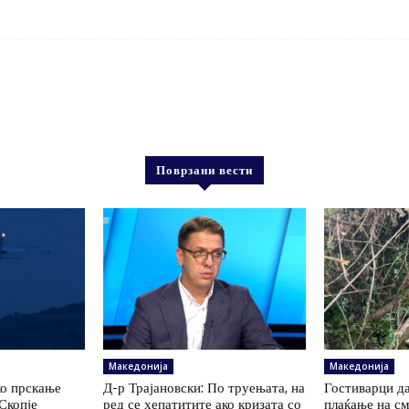
Поврзани вести
Македонија
Македонија
ко прскање
Д-р Трајановски: По труењата, на
Гостиварци да
Скопје
ред се хепатитите ако кризата со
плаќање на см