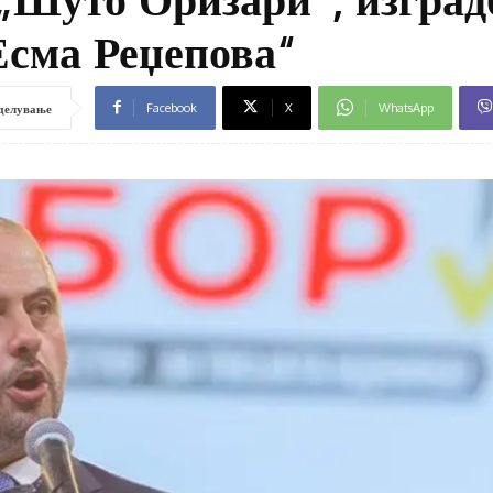
Есма Реџепова“
Facebook
X
WhatsApp
делување