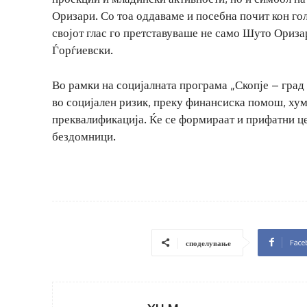
Оризари. Со тоа оддаваме и посебна почит кон го
својот глас го претставуваше не само Шуто Оризар
Ѓорѓиевски.
Во рамки на социјалната програма „Скопје – град к
во социјален ризик, преку финансиска помош, ху
преквалификација. Ќе се формираат и прифатни це
бездомници.
Face
споделување