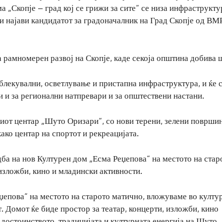
 „Скопје – град кој се грижи за сите“ се низа инфраструкту
и најави кандидатот за градоначалник на Град Скопје од ВМ
а рамномерен развој на Скопје, каде секоја општина добива 
блекувални, осветлување и пристапна инфраструктура, и ќе 
ни и за регионални натпревари и за општествени настани.
иот центар „Шуто Оризари“, со нови терени, зелени површи
како центар на спортот и рекреацијата.
дба на нов Културен дом „Есма Реџепова“ на местото на стар
 изложби, кино и младински активности.
џепова“ на местото на старото матично, вложуваме во култу
. Домот ќе биде простор за театар, концерти, изложби, кино
 достоинството, традицијата и културната енергија на Шуто