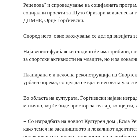
Реџепова“ и спроведување на социјалната програма
социјални проекти за Шуто Оризари кои денеска г
ДПМНЕ, Орце Ѓорѓиевски.
Според него, овие вложувања се дел од визијата з
Најавениот фудбалски стадион ќе има трибини, со
за спортски активности на младите, но и за локал
Планирана е и целосна реконструкција на Спортск
урбана опрема, со цел да се врати неговата улога 
Во областа на културата, Ѓорѓиевски најави изгра
матично, кој ќе биде простор за театар, концерти,
– Со изградбата на новиот Културен дом „Есма Ре
како темел на заедништвото и локалниот идентитет
проекции и младински активности, но и симбол на