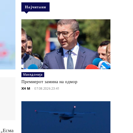
Најчитани
Македонија
Премиерот замина на одмор
XH M
-
07.08.2026 23:41
 „Есма