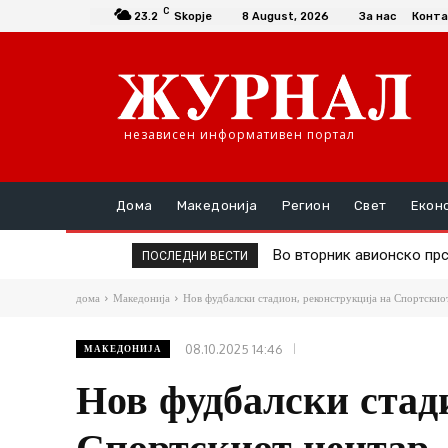
C
23.2
Skopje
8 August, 2026
За нас
Конта
независен информативен портал
Дома
Македонија
Регион
Свет
Екон
Во вторник авионско прск
Д-р Трајановски: По тр
ПОСЛЕДНИ ВЕСТИ
дома
Македонија
Нов фудбалски стадион, реконструкција на Спортскиот
08.10.2025 14:46
МАКЕДОНИЈА
Нов фудбалски стад
Спортскиот центар 