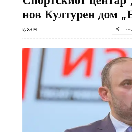
нов Културен дом „
By
XH M
спо