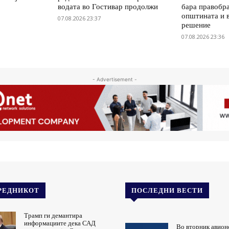
водата во Гостивар продолжи
бара правобр
општината и 
07.08.2026 23:37
решение
07.08.2026 23:36
- Advertisement -
РЕДНИКОТ
ПОСЛЕДНИ ВЕСТИ
Трамп ги демантира
информациите дека САД
Во вторник авион