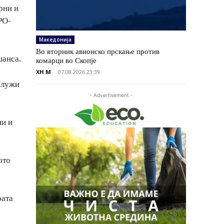
рни и
РО-
Македонија
Во вторник авионско прскање против
шанса.
комарци во Скопје
XH M
-
07.08.2026 23:39
служи
- Advertisement -
ни и
ото
рата