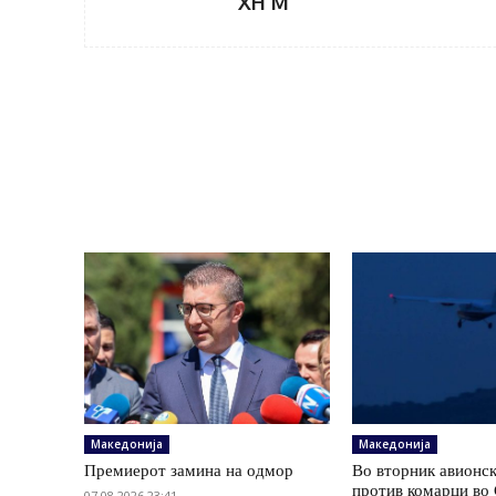
XH M
Македонија
Македонија
Премиерот замина на одмор
Во вторник авионс
против комарци во 
07.08.2026 23:41