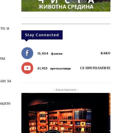
то и
Stay Connected
КАКО
10,404
фанови
тна
СЕ ПРЕТПЛАТИТЕ
61,453
претплатници
ан за
- Advertisement -
оките