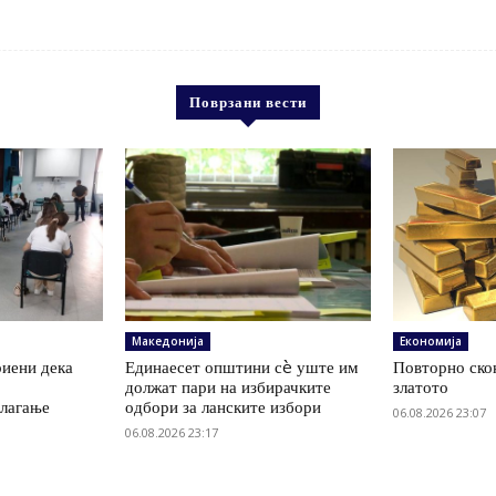
Поврзани вести
Македонија
Економија
иени дека
Единаесет општини сè уште им
Повторно скок
а
должат пари на избирачките
златото
олагање
одбори за ланските избори
06.08.2026 23:07
06.08.2026 23:17