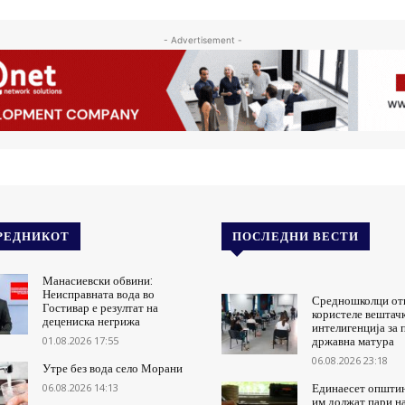
- Advertisement -
РЕДНИКОТ
ПОСЛЕДНИ ВЕСТИ
Манасиевски обвини:
Неисправната вода во
Средношколци от
Гостивар е резултат на
користеле вештач
децениска негрижа
интелигенција за 
01.08.2026 17:55
државна матура
06.08.2026 23:18
Утре без вода село Морани
06.08.2026 14:13
Единаесет општи
им должат пари н