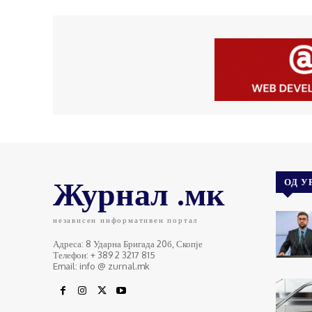
Журнал .мк
ОД У
независен информативен портал
Адреса: 8 Ударна Бригада 20б, Скопје
Телефон: + 389 2 3217 815
Email: info @ zurnal.mk