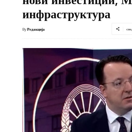
инфраструктура
By
Редакција
спо