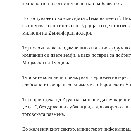
транспортен и логистички центар на Балканот.
Во гостувањето во емисијата „Тема на денот“, Ни
економската соработка со Турција, со цел трговск
милиони на 2 милијарди долари.
Тој посочи дека неодамнешниот бизнис форум во 
компании од двете земји, а како потврда за добри
Мицкоски на Турција.
Турските компании покажуваат сериозен интерес 
слободна трговија што ги имаме со Европската У
Тој најави дека од 2 јули ќе започне да функцио
„Аџет“, без државни субвенции, а договорено е и
трговската размена.
Во железничкиот сектор, министерот информираше