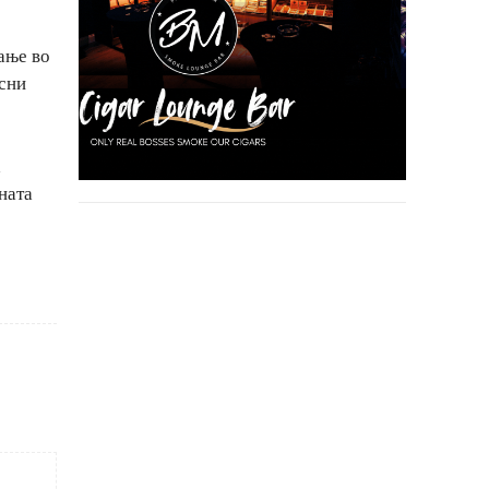
ање во
есни
а
ната