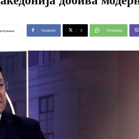
Facebook
X
WhatsApp
делување