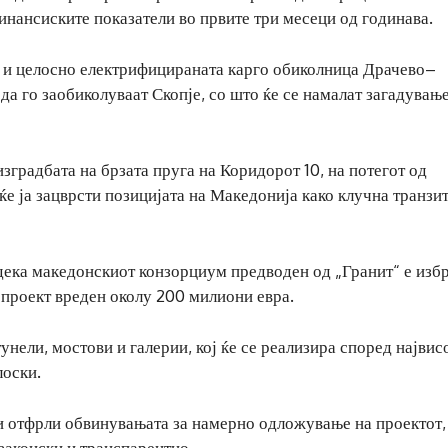
инансиските показатели во првите три месеци од годинава.
на и целосно електрифицираната карго обиколница Драчево–
а го заобиколуваат Скопје, со што ќе се намалат загадување
изградбата на брзата пруга на Коридорот 10, на потегот од
 ќе ја зацврсти позицијата на Македонија како клучна транзи
 дека македонскиот конзорциум предводен од „Гранит“ е избр
 проект вреден околу 200 милиони евра.
унели, мостови и галерии, кој ќе се реализира според највис
лоски.
 ги отфрли обвинувањата за намерно одложување на проектот,
законски и транспарентно.