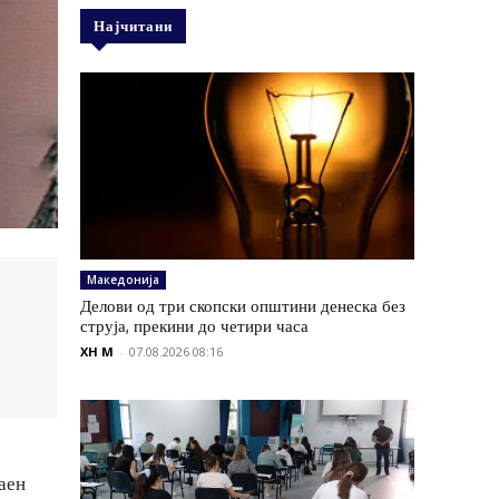
Најчитани
Македонија
Делови од три скопски општини денеска без
струја, прекини до четири часа
XH M
-
07.08.2026 08:16
аен