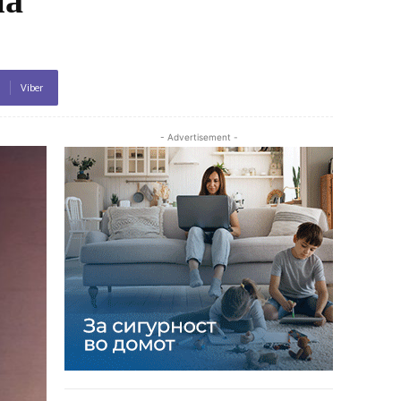
Viber
- Advertisement -