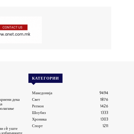
КАТЕГОРИИ
Македонија
9494
криени дека
Свет
1876
ка
Регион
1426
полагање
Шоубиз
1333
Хроника
1303
Спорт
1211
ни сè уште
а избирачките