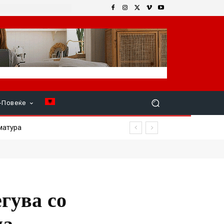
+Повеќе
тура
гува со
на