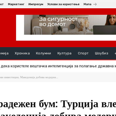
акт
Маркетинг
Импресум
Услови за користење
Мапа
омија
Хроника
Колумни
Култура
Спорт
Шоубиз
ка користеле вештачка интелигенција за полагање државна ма
ште им должат пари на избирачките одбори за ланските избори
ови инвестиции, Македонија добива модерна...
адежен бум: Турција вле
акедонија добива модер