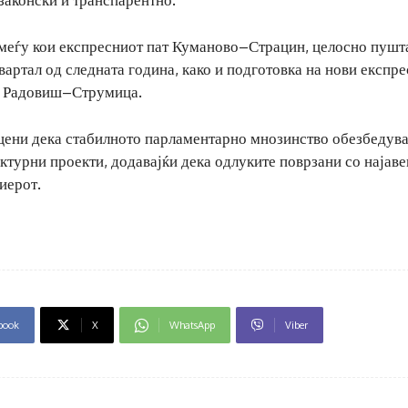
 меѓу кои експресниот пат Куманово–Страцин, целосно пушт
артал од следната година, како и подготовка на нови експр
и Радовиш–Струмица.
цени дека стабилното парламентарно мнозинство обезбедув
ктурни проекти, додавајќи дека одлуките поврзани со најаве
иерот.
book
X
WhatsApp
Viber