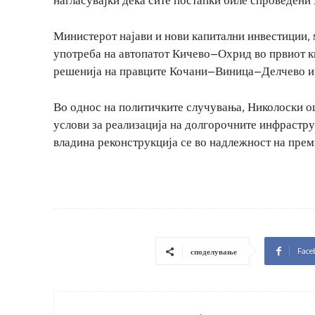
Министерот најави и нови капитални инвестиции,
употреба на автопатот Кичево–Охрид во првиот кв
решенија на правците Кочани–Виница–Делчево 
Во однос на политичките случувања, Николоски о
услови за реализација на долгорочните инфрастру
владина реконструкција се во надлежност на прем
Face
споделување