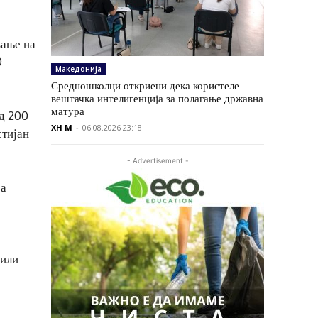
вање на
0
Македонија
Средношколци откриени дека користеле
вештачка интелигенција за полагање државна
матура
од 200
XH M
-
06.08.2026 23:18
стијан
- Advertisement -
за
сили