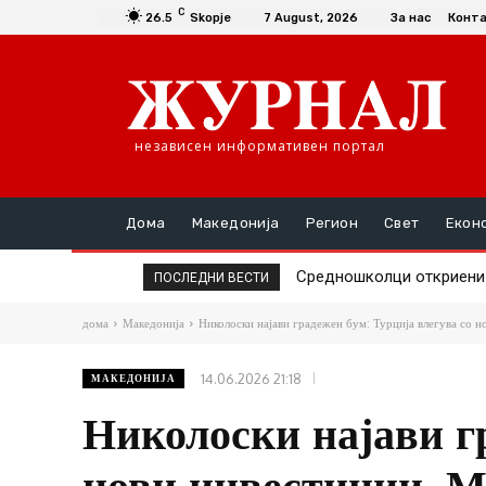
C
26.5
Skopje
7 August, 2026
За нас
Конт
независен информативен портал
Дома
Македонија
Регион
Свет
Екон
Средношколци откриени де
Единаесет општини сè у
ПОСЛЕДНИ ВЕСТИ
дома
Македонија
Николоски најави градежен бум: Турција влегува со н
14.06.2026 21:18
МАКЕДОНИЈА
Николоски најави гр
нови инвестиции, М