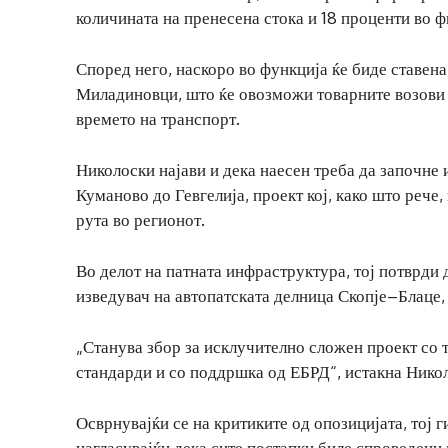
количината на пренесена стока и 18 проценти во ф
Според него, наскоро во функција ќе биде ставе
Миладиновци, што ќе овозможи товарните возови д
времето на транспорт.
Николоски најави и дека наесен треба да започне 
Куманово до Гевгелија, проект кој, како што рече,
рута во регионот.
Во делот на патната инфраструктура, тој потврди
изведувач на автопатската делница Скопје–Блаце,
„Станува збор за исклучително сложен проект со т
стандарди и со поддршка од ЕБРД“, истакна Нико
Осврнувајќи се на критиките од опозицијата, тој
нагласувајќи дека сите постапки биле спроведени 