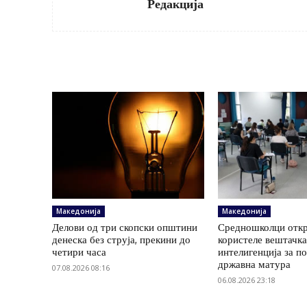
Редакција
Македонија
Македонија
Делови од три скопски општини
Средношколци откр
денеска без струја, прекини до
користеле вештачк
четири часа
интелигенција за п
државна матура
07.08.2026 08:16
06.08.2026 23:18