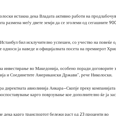
колоски истакна дека Владата активно работи на продлабочу
ата размена меѓу двете земји да се зголеми од сегашните 90
Истанбул бил исклучително успешен, со учество на повеќе 
те односи ја наведе и официјалната посета на премиерот Хри
за инвестирање во Македонија, особено поради договорите 
нија и Соединетите Американски Држави“, рече Николоски.
нира директната авиолинија Анкара–Скопје преку компанијата
 воспоставување карго поврзување кое дополнително ќе ја за
 дека карго транспортот бележи раст од 23 проценти во