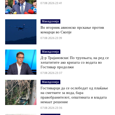
07.08.2026 23:41
Македонија
Во вторник авионско прскање против
комарци во Скопје
07.08.2026 23:39
Македонија
Д-р Трајановски: По труењата, на ред се
хепатитите ако кризата со водата во
Гостивар продолжи
07.08.2026 23:37
Македонија
Гостиварци да се ослободат од плаќање
на сметките за вода, бара
правобранителот, општината и владата
немаат решение
07.08.2026 23:36