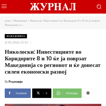
дома
Македонија
Николоски: Инвестициите во Коридорите 8 и 10 ќе ја поврзат
Македонија со...
МАКЕДОНИЈА
12.05.2026 23:53
Николоски: Инвестициите во
Коридорите 8 и 10 ќе ја поврзат
Македонија со регионот и ќе донесат
силен економски развој
By
Редакција
Facebook
X
WhatsApp