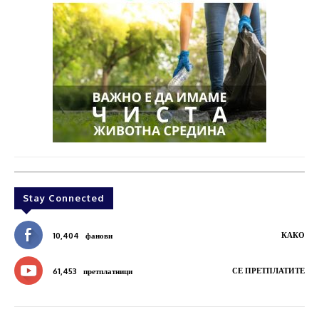
Stay Connected
КАКО
10,404
фанови
СЕ ПРЕТПЛАТИТЕ
61,453
претплатници