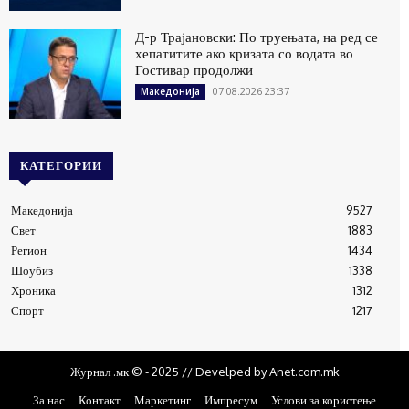
Д-р Трајановски: По труењата, на ред се
хепатитите ако кризата со водата во
Гостивар продолжи
07.08.2026 23:37
Македонија
КАТЕГОРИИ
Македонија
9527
Свет
1883
Регион
1434
Шоубиз
1338
Хроника
1312
Спорт
1217
Журнал .мк © - 2025 // Develped by Anet.com.mk
За нас
Контакт
Маркетинг
Импресум
Услови за користење