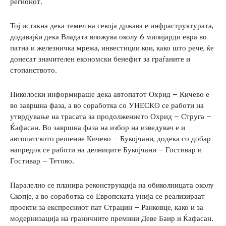
регионот.
Тој истакна дека темел на секоја држава е инфраструктурата,
додавајќи дека Владата вложува околу 6 милијарди евра во
патна и железничка мрежа, инвестиции кои, како што рече, ќе
донесат значителен економски бенефит за граѓаните и
стопанството.
Николоски информираше дека автопатот Охрид – Кичево е
во завршна фаза, а во соработка со УНЕСКО се работи на
утврдување на трасата за продолжението Охрид – Струга –
Ќафасан. Во завршна фаза на избор на изведувач е и
автопатското решение Кичево – Букојчани, додека со добар
напредок се работи на делниците Букојчани – Гостивар и
Гостивар – Тетово.
Паралелно се планира реконструкција на обиколницата околу
Скопје, а во соработка со Европската унија се реализираат
проекти за експресниот пат Страцин – Ранковце, како и за
модернизација на граничните премини Деве Баир и Ќафасан.