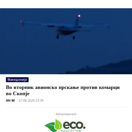
Македонија
Во вторник авионско прскање против комарци
во Скопје
XH M
-
07.08.2026 23:39
- Advertisement -