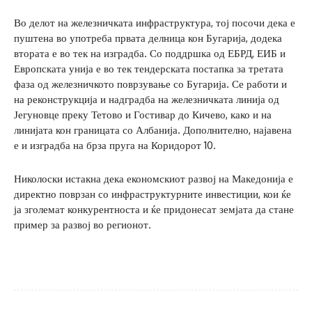
Во делот на железничката инфраструктура, тој посочи дека е
пуштена во употреба првата делница кон Бугарија, додека
втората е во тек на изградба. Со поддршка од ЕБРД, ЕИБ и
Европската унија е во тек тендерската постапка за третата
фаза од железничкото поврзување со Бугарија. Се работи и
на реконструкција и надградба на железничката линија од
Јегуновце преку Тетово и Гостивар до Кичево, како и на
линијата кон границата со Албанија. Дополнително, најавена
е и изградба на брза пруга на Коридорот 10.
Николоски истакна дека економскиот развој на Македонија е
директно поврзан со инфраструктурните инвестиции, кои ќе
ја зголемат конкурентноста и ќе придонесат земјата да стане
пример за развој во регионот.