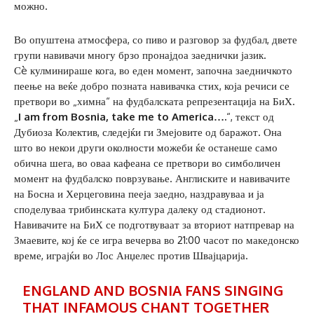
можно.
Во опуштена атмосфера, со пиво и разговор за фудбал, двете
групи навивачи многу брзо пронајдоа заеднички јазик.
Сè кулминираше кога, во еден момент, започна заедничкото
пеење на веќе добро позната навивачка стих, која речиси се
претвори во „химна“ на фудбалската репрезентација на БиХ.
„
I am from Bosnia, take me to America….
“, текст од
Дубиоза Колектив, следејќи ги Змејовите од баражот. Она
што во некои други околности можеби ќе останеше само
обична шега, во оваа кафеана се претвори во симболичен
момент на фудбалско поврзување. Англиските и навивачите
на Босна и Херцеговина пееја заедно, наздравуваа и ја
споделуваа трибинската култура далеку од стадионот.
Навивачите на БиХ се подготвуваат за вториот натпревар на
Змаевите, кој ќе се игра вечерва во 21:00 часот по македонско
време, играјќи во Лос Анџелес против Швајцарија.
ENGLAND AND BOSNIA FANS SINGING
THAT INFAMOUS CHANT TOGETHER