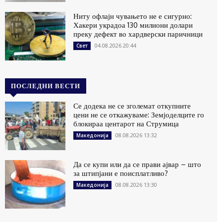
Ниту офлајн чувањето не е сигурно:
Хакери украдоа 130 милиони долари
преку дефект во хардверски паричници
04.08.2026 20:44
Свет
ПОСЛЕДНИ ВЕСТИ
Се додека не се зголемат откупните
цени не се откажуваме: Земјоделците го
блокираа центарот на Струмица
08.08.2026 13:32
Македонија
Да се купи или да се прави ајвар – што
за штипјани е поисплатливо?
08.08.2026 13:30
Македонија