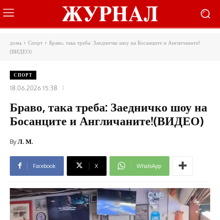
дома
Спорт
Браво, така треба: Заедничко шоу на Босанците и Англичаните!
(ВИДЕО)
СПОРТ
18.06.2026 15:38
Браво, така треба: Заедничко шоу на
Босанците и Англичаните!(ВИДЕО)
By
Л. М.
Facebook
X
WhatsApp