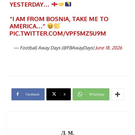
YESTERDAY…
“I AM FROM BOSNIA, TAKE ME TO
AMERICA…”
PIC.TWITTER.COM/VPF5MZ5U9M
— Football Away Days (@FBAwayDays)
June 18, 2026
Facebook
X
WhatsApp
Л. М.