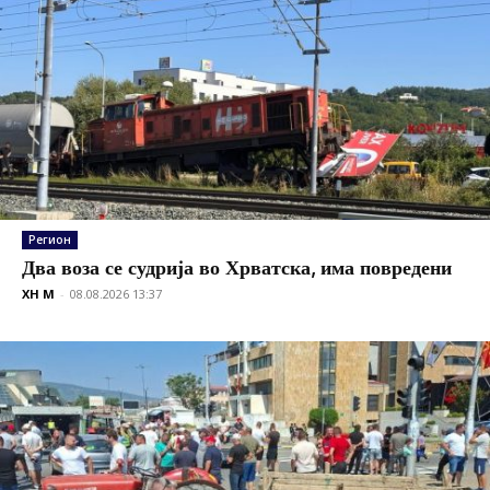
Регион
Два воза се судрија во Хрватска, има повредени
XH M
-
08.08.2026 13:37