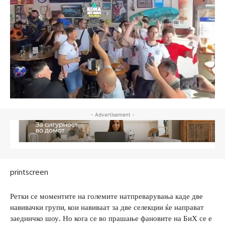
- Advertisement -
printscreen
Ретки се моментите на големите натпреварувања каде две
навивачки групи, кои навиваат за две селекции ќе направат
заедничко шоу. Но кога се во прашање фановите на БиХ се е