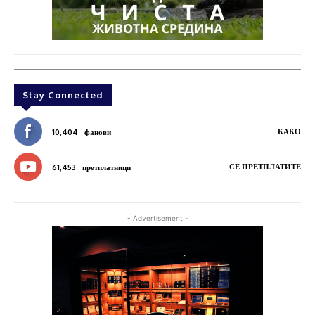
Stay Connected
КАКО
10,404
фанови
СЕ ПРЕТПЛАТИТЕ
61,453
претплатници
- Advertisement -