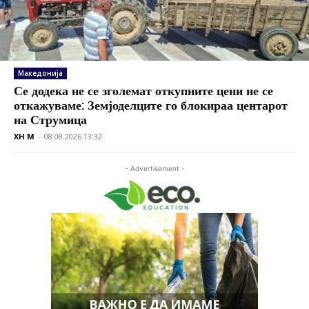
Македонија
Се додека не се зголемат откупните цени не се
откажуваме: Земјоделците го блокираа центарот
на Струмица
XH M
-
08.08.2026 13:32
- Advertisement -