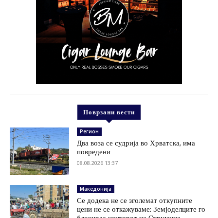
Поврзани вести
Регион
Два воза се судрија во Хрватска, има
повредени
08.08.2026 13:37
Македонија
Се додека не се зголемат откупните
цени не се откажуваме: Земјоделците го
блокираа центарот на Струмица