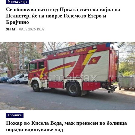
Македонија
Се обновува патот од Првата светска војна на
Пелистер, ќе ги поврзе Големото Езеро и
Брајчино
XH M
-
08.08.2026 19:39
Хроника
Пожар во Кисела Вода, маж пренесен во болница
поради вдишување чад