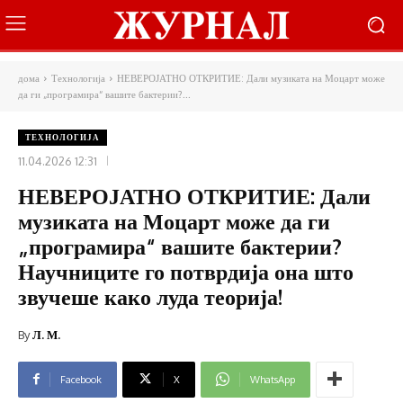
дома
Технологија
НЕВЕРОЈАТНО ОТКРИТИЕ: Дали музиката на Моцарт може
да ги „програмира“ вашите бактерии?...
ТЕХНОЛОГИЈА
11.04.2026 12:31
НЕВЕРОЈАТНО ОТКРИТИЕ: Дали
музиката на Моцарт може да ги
„програмира“ вашите бактерии?
Научниците го потврдија она што
звучеше како луда теорија!
By
Л. М.
Facebook
X
WhatsApp