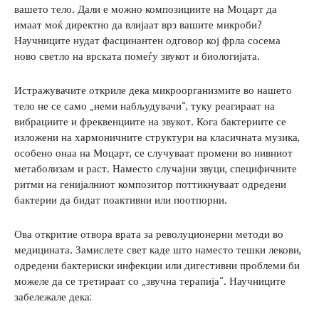
вашето тело. Дали е можно композициите на Моцарт да
имаат моќ директно да влијаат врз вашите микроби?
Научниците нудат фасцинантен одговор кој фрла сосема
ново светло на врската помеѓу звукот и биологијата.
Истражувачите откриле дека микроорганизмите во нашето
тело не се само „неми набљудувачи“, туку реагираат на
вибрациите и фреквенциите на звукот. Кога бактериите се
изложени на хармоничните структури на класичната музика,
особено онаа на Моцарт, се случуваат промени во нивниот
метаболизам и раст. Наместо случајни звуци, специфичните
ритми на генијалниот композитор поттикнуваат одредени
бактерии да бидат поактивни или поотпорни.
Ова откритие отвора врата за револуционерни методи во
медицината. Замислете свет каде што наместо тешки лекови,
одредени бактериски инфекции или дигестивни проблеми би
можеле да се третираат со „звучна терапија“. Научниците
забележале дека: