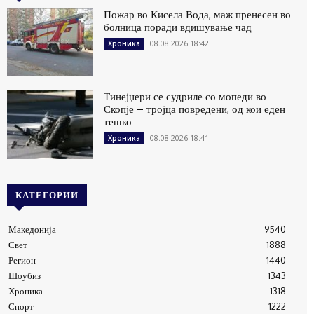
Пожар во Кисела Вода, маж пренесен во
болница поради вдишување чад
08.08.2026 18:42
Хроника
Тинејџери се судриле со мопеди во
Скопје – тројца повредени, од кои еден
тешко
08.08.2026 18:41
Хроника
КАТЕГОРИИ
Македонија
9540
Свет
1888
Регион
1440
Шоубиз
1343
Хроника
1318
Спорт
1222