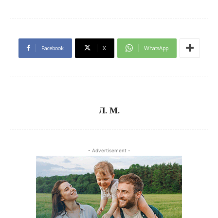
Facebook
X
WhatsApp
Л. М.
- Advertisement -