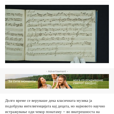
- Advertisement -
Долго време се веруваше дека класичната музика ја
подобрува интелигенцијата кај децата, но најновото научно
истражување оди чекор понатаму – во внатрешноста на