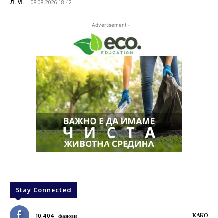
Л. М.
-
08.08.2026 18:42
- Advertisement -
Stay Connected
КАКО
10,404
фанови