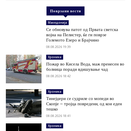
Поврзани вести
Македонија
Се обновува патот од Првата светска
војна на Пелистер, ќе ги поврзе
Големото Езеро и Брајчино
08.08.2026 19:39
Хроника
Пожар во Кисела Вода, маж пренесен во
болница поради вдишување чад
08.08.2026 18:42
Хроника
Тинејџери се судриле со мопеди во
Скопје – тројца повредени, од кои еден
тешко
08.08.2026 18:41
Хроника