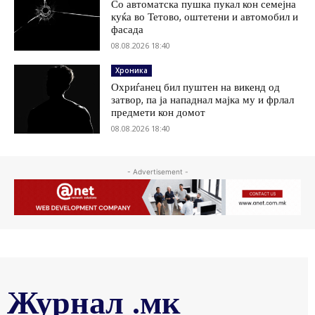
Со автоматска пушка пукал кон семејна
куќа во Тетово, оштетени и автомобил и
фасада
08.08.2026 18:40
Хроника
Охриѓанец бил пуштен на викенд од
затвор, па ја нападнал мајка му и фрлал
предмети кон домот
08.08.2026 18:40
- Advertisement -
Журнал .мк