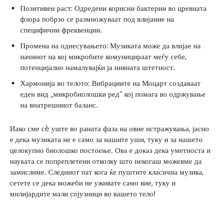
Позитивен раст: Одредени корисни бактерии во цревната
флора побрзо се размножуваат под влијание на
специфични фреквенции.
Промена на однесувањето: Музиката може да влијае на
начинот на кој микробите комуницираат меѓу себе,
потенцијално намалувајќи ја нивната штетност.
Хармонија во телото: Вибрациите на Моцарт создаваат
еден вид „микробиолошки ред“ кој помага во одржување
на внатрешниот баланс.
Иако сме сè уште во раната фаза на овие истражувања, јасно
е дека музиката не е само за нашите уши, туку и за нашето
целокупно биолошко постоење. Ова е доказ дека уметноста и
науката се попреплетени отколку што некогаш можевме да
замислиме. Следниот пат кога ќе пуштите класична музика,
сетете се дека можеби не уживате само вие, туку и
милијардите мали сојузници во вашето тело!