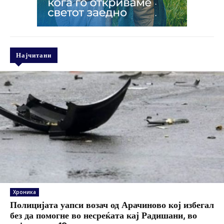
Најчитани
Хроника
Полицијата уапси возач од Арачиново кој избегал
без да помогне во несреќата кај Радишани, во