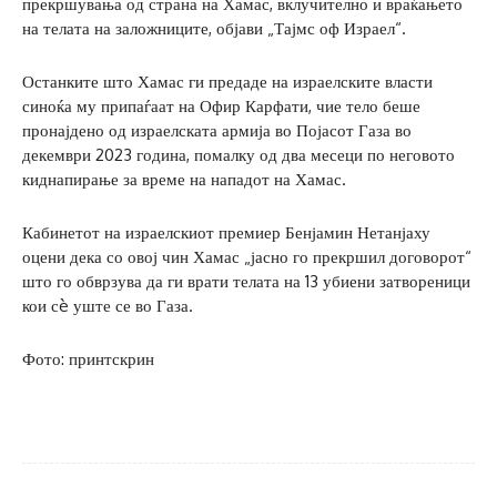
прекршувања од страна на Хамас, вклучително и враќањето
на телата на заложниците, објави „Тајмс оф Израел“.
Останките што Хамас ги предаде на израелските власти
синоќа му припаѓаат на Офир Карфати, чие тело беше
пронајдено од израелската армија во Појасот Газа во
декември 2023 година, помалку од два месеци по неговото
киднапирање за време на нападот на Хамас.
Кабинетот на израелскиот премиер Бенјамин Нетанјаху
оцени дека со овој чин Хамас „јасно го прекршил договорот“
што го обврзува да ги врати телата на 13 убиени затвореници
кои сè уште се во Газа.
Фото: принтскрин