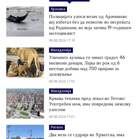
Хроника
Полицијата уапси возач од Арачиново
кој избегал без да помогне во несреќата
кај Радишани, во која загина 19-годишен
мотоциклист
08.08.2026 17:10
Македонија
Уличните кучиња го чинат градот 46
милиони денари, Лајка во рок од 6
месеци добива над 700 пријави за
заловување
08.08.2026 17:02
Македонија
Крвава тепачка пред локал во Тетово:
Употребен нож, има повредени, неколку
уапсени
08.08.2026 17:01
Регион
Два воза се судрија во Хрватска, има