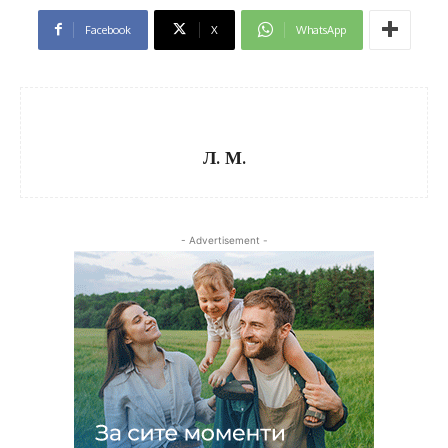
Facebook
X
WhatsApp
Л. М.
- Advertisement -