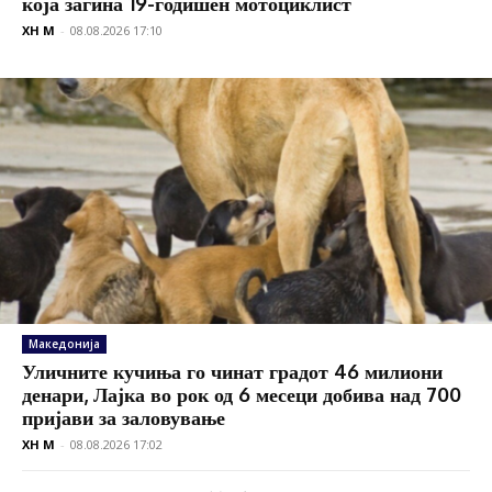
која загина 19-годишен мотоциклист
XH M
-
08.08.2026 17:10
Македонија
Уличните кучиња го чинат градот 46 милиони
денари, Лајка во рок од 6 месеци добива над 700
пријави за заловување
XH M
-
08.08.2026 17:02