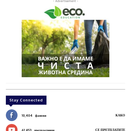
- Advertisement -
Stay Connected
КАКО
10,404
фанови
СЕ ПРЕТПЛАТИТЕ
61,453
претплатници