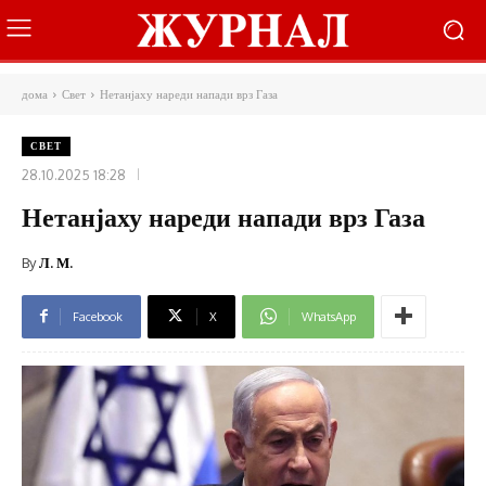
дома
Свет
Нетанјаху нареди напади врз Газа
СВЕТ
28.10.2025 18:28
Нетанјаху нареди напади врз Газа
By
Л. М.
Facebook
X
WhatsApp