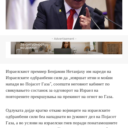
- Advertisement -
Израелскиот премиер Бенјамин Нетанјаху им нареди на
Израелските одбранбени сили да „извршат итни и моќни
напади во Појасот Газа“, соопшти неговиот кабинет по
свикувањето состанок за одговорот на Израел на
повторените прекршувања на прекинот на огнот во Газа.
Одлуката дојде кратко откако војниците на израелските
одбранбени сили беа нападнати во јужниот дел на Појасот
Газа, а во услови на израелски гнев поради понатамошните