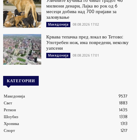
Уличните кучиња го чинат градот 46
милиони денари, Лајка во рок од 6
месеци добива над 700 пријави за
заловување
08.08.2026 17:02
Македонија
Крвава тепачка пред локал во Тетово:
Употребен нож, има повредени, неколку
уапсени
08.08.2026 17:01
Македонија
КАТЕГОРИИ
Македонија
9537
Свет
1883
Регион
1435
Шоубиз
1338
Хроника
1313
Спорт
1217