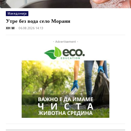
Македонија
Утре без вода село Морани
XH M
-
06.08.2026 14:13
- Advertisement -