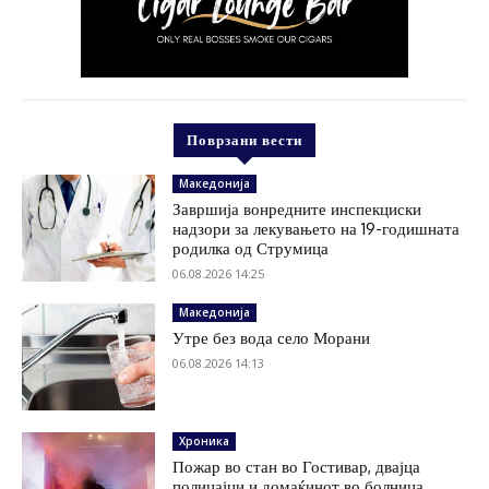
Поврзани вести
Македонија
Завршија вонредните инспекциски
надзори за лекувањето на 19-годишната
родилка од Струмица
06.08.2026 14:25
Македонија
Утре без вода село Морани
06.08.2026 14:13
Хроника
Пожар во стан во Гостивар, двајца
полицајци и домаќинот во болница