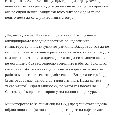
санкции на САД и ЕУ кон Русија, треба да стравуваме од
нова енергетска криза и дали да имаме начин да се справиме
ако се случи нешто, Мицкоски кусо одговори дека такво
нешто нема да се случи во нашата земја.
„Не, нема да има. Ние сме подговтвени. Тоа одамна го
антиципиравме и заедно работиме со надлежните
министерства и институции во рамки на Владата за тоа да не
се случи. Знаете, имаше и ремонтни активности на гасоводот
кои што ги потпишала претходната влада во заминување па
не останавме без гас, односно топланите работеа. Така што,
сите овие работи ги антиципираме, но нормално е дека за
работи кои што се тековно работење на Владата не треба да
ја оптоваруваме јавноста со такви ситници. Нема да има
такво нешто“, изјави Мицкоски, по неговата посета во ГОБ „8
Септември“ каде што изврши увид на нова апаратура.
Министерството за финансии на САД пред минатата недела
објави нови сеопфатни санкции против две од најголемите