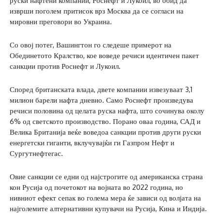
руски нафтени компании, Роснефт и Лукоил, во обид да
изврши поголем притисок врз Москва да се согласи на
мировни преговори во Украина.
Со овој потег, Вашингтон го следеше примерот на
Обединетото Кралство, кое воведе речиси идентичен пакет
санкции против Роснефт и Лукоил.
Според британската влада, двете компании извезуваат 3,1
милион барели нафта дневно. Само Роснефт произведува
речиси половина од целата руска нафта, што сочинува околу
6% од светското производство. Порано оваа година, САД и
Велика Британија веќе воведоа санкции против други руски
енергетски гиганти, вклучувајќи ги Газпром Нефт и
Сургутнефтегас.
Овие санкции се едни од најстрогите од американска страна
кон Русија од почетокот на војната во 2022 година, но
нивниот ефект сепак во голема мера ќе зависи од волјата на
најголемите алтернативни купувачи на Русија, Кина и Индија.