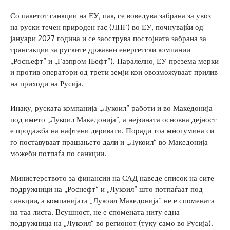
Со пакетот санкции на ЕУ, пак, се воведува забрана за увоз
на руски течен природен гас (ЛНГ) во ЕУ, почнувајќи од
јануари 2027 година и се заострува постојната забрана за
трансакции за руските државни енергетски компании
„Росњефт“ и „Газпром Њефт“). Паралелно, ЕУ презема мерки
и против оператори од трети земји кои овозможуваат прилив
на приходи на Русија.
Инаку, руската компанија „Лукоил“ работи и во Македонија
под името „Лукоил Македонија“, а нејзината основна дејност
е продажба на нафтени деривати. Поради тоа многумина си
го поставуваат прашањето дали и „Лукоил“ во Македонија
можеби потпаѓа по санкции.
Министерството за финансии на САД наведе список на сите
подружници на „Роснефт“ и „Лукоил“ што потпаѓаат под
санкции, а компанијата „Лукоил Македонија“ не е спомената
на таа листа. Всушност, не е спомената ниту една
подружница на „Лукоил“ во регионот (туку само во Русија).