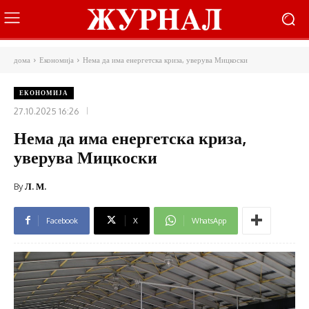
дома
Економија
Нема да има енергетска криза, уверува Мицкоски
ЕКОНОМИЈА
27.10.2025 16:26
Нема да има енергетска криза,
уверува Мицкоски
By
Л. М.
Facebook
X
WhatsApp