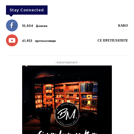
Stay Connected
КАКО
10,404
фанови
СЕ ПРЕТПЛАТИТЕ
61,453
претплатници
- Advertisement -