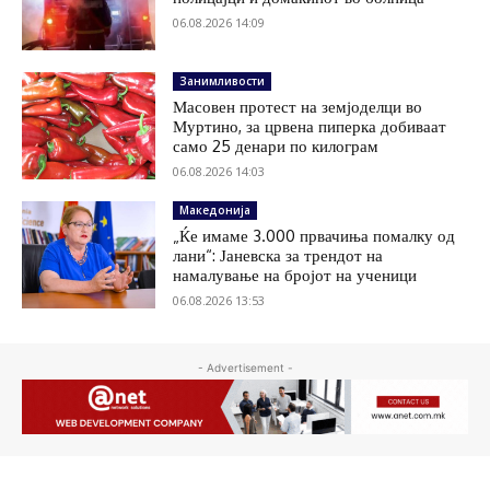
06.08.2026 14:09
Занимливости
Масовен протест на земјоделци во
Муртино, за црвена пиперка добиваат
само 25 денари по килограм
06.08.2026 14:03
Македонија
„Ќе имаме 3.000 првачиња помалку од
лани“: Јаневска за трендот на
намалување на бројот на ученици
06.08.2026 13:53
- Advertisement -