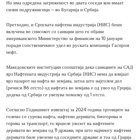
Но има одредена загриженост во двата соседи кои имаат
силни подружнисици – во Бугарија и Србија.
Претходно, и Српската нафтена индустрија (НИС) беше
вклучена во списокот со санкции што го објави
американското Министерство за финансии на 10 јануари
поради сопственичкиот удел во руската компанија Гаспром
нефт.
Македонските институции соопштија дека санкциите на САД
врз Нафтената индустрија на Србија (НИС) нема да влијаат
врз пазарот на нафта во земјава, затоа што најголем дел
(речиси 86 отсто) од нафтата во земјава е од увоз од Грција,
додека од Србија се увезува помалку од 1 отсто.
Согласно Годишниот извештај за 2024 година трговците на
големо со сурова нафта, нафтени деривати, биогорива и
горива за транспорт, го вршеле увозот на нафтените
деривати во земјава од 11 држави, при што најмногу нафтени
деривати биле увезени од соседните држави: и тоа од Грција