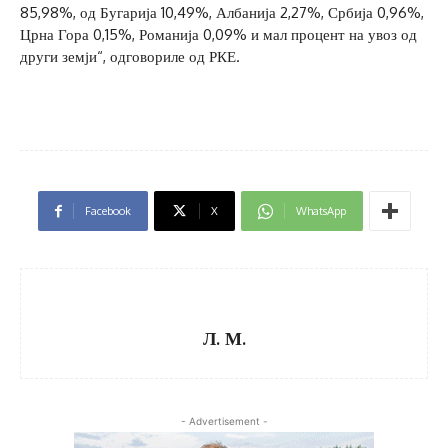
85,98%, од Бугарија 10,49%, Албанија 2,27%, Србија 0,96%,
Црна Гора 0,15%, Романија 0,09% и мал процент на увоз од
други земји“, одговориле од РКЕ.
Facebook
X
WhatsApp
Л. М.
- Advertisement -