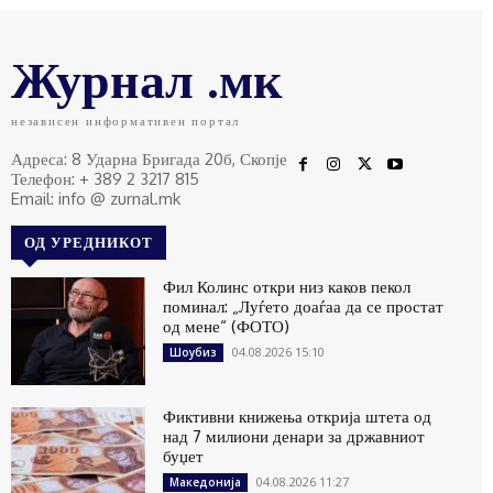
Журнал .мк
независен информативен портал
Адреса: 8 Ударна Бригада 20б, Скопје
Телефон: + 389 2 3217 815
Email: info @ zurnal.mk
ОД УРЕДНИКОТ
Фил Колинс откри низ каков пекол
поминал: „Луѓето доаѓаа да се простат
од мене“ (ФОТО)
04.08.2026 15:10
Шоубиз
Фиктивни книжења открија штета од
над 7 милиони денари за државниот
буџет
04.08.2026 11:27
Македонија