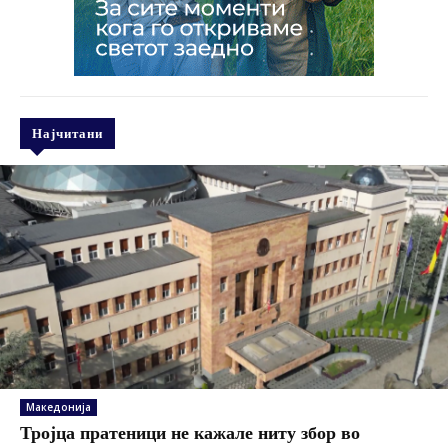
Најчитани
Македонија
Тројца пратеници не кажале ниту збор во