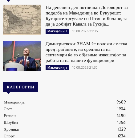
На денешен ден потпишан Договорот за
поделба на Македонија во Букурешт:
Бугарите тргувале со Штип и Кочани, за
да ја добијат Кавала за Русија,...
10.08.2026 21:35
Македонија
Димитриевски: ЗНАМ ќе положи сметка
пред граѓаните, на средината на
септември ќе го објавиме извештајот за
работата на нашите функционери
10.08.2026 21:30
Македонија
КАТЕГОРИИ
Македонија
9589
Свет
1904
Регион
1450
Шоубиз
1356
Хроника
1329
Спорт
1234