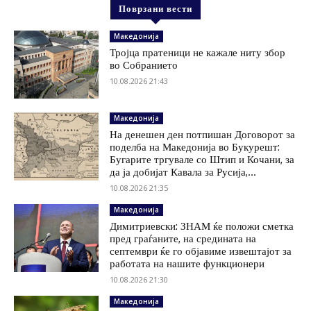
Поврзани вести
Македонија
Тројца пратеници не кажале ниту збор
во Собранието
10.08.2026 21:43
Македонија
На денешен ден потпишан Договорот за
поделба на Македонија во Букурешт:
Бугарите тргувале со Штип и Кочани, за
да ја добијат Кавала за Русија,...
10.08.2026 21:35
Македонија
Димитриевски: ЗНАМ ќе положи сметка
пред граѓаните, на средината на
септември ќе го објавиме извештајот за
работата на нашите функционери
10.08.2026 21:30
Македонија