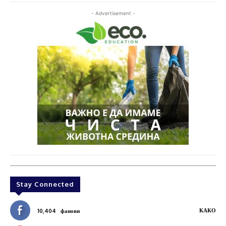
- Advertisement -
Stay Connected
КАКО
10,404
фанови