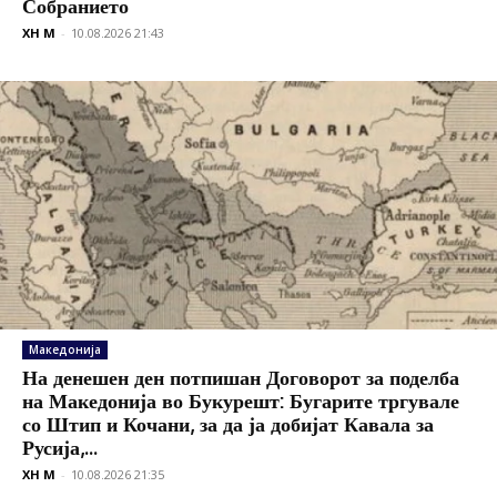
Собранието
XH M
-
10.08.2026 21:43
Македонија
На денешен ден потпишан Договорот за поделба
на Македонија во Букурешт: Бугарите тргувале
со Штип и Кочани, за да ја добијат Кавала за
Русија,...
XH M
-
10.08.2026 21:35