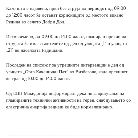
Како што е најавено, први без струја во периодот од 09:00
до 12:00 часот ќе останат корисниците од местото викано
Рудина во селото Добри Дол.
Истовремено, од 09:00 до 14:00 часот, планиран прекин на
струјата ќе има за жителите од дел од улицата „1“ и улицата
„21“ во населбата Радишани.
Последен на списокот за утрешните интервенции е дел од
улицата „Стар Качанички Пат“ во Визбегово, каде прекинот
ќе трае од 10:00 до 14:00 часот.
Од ЕВН Македонија информираат дека по завршување на
планираните технички активности на терен, снабдувањето со
електрична енергија веднаш ќе биде нормализирано.