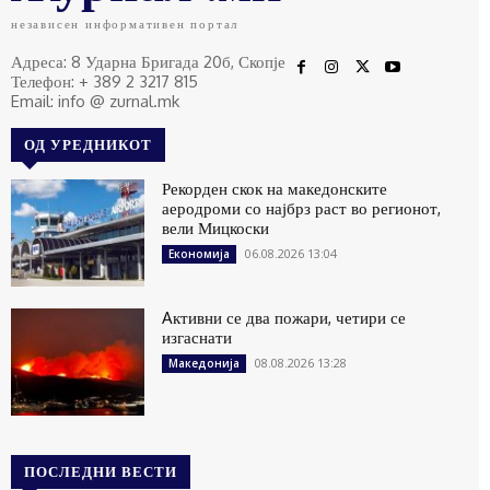
независен информативен портал
Адреса: 8 Ударна Бригада 20б, Скопје
Телефон: + 389 2 3217 815
Email: info @ zurnal.mk
ОД УРЕДНИКОТ
Рекорден скок на македонските
аеродроми со најбрз раст во регионот,
вели Мицкоски
06.08.2026 13:04
Економија
Aктивни се два пожари, четири се
изгаснати
08.08.2026 13:28
Македонија
ПОСЛЕДНИ ВЕСТИ