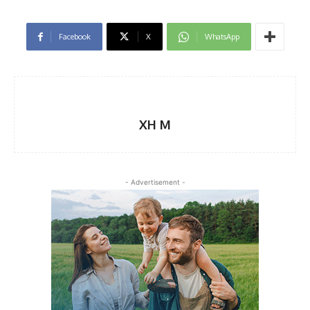
Facebook
X
WhatsApp
XH M
- Advertisement -