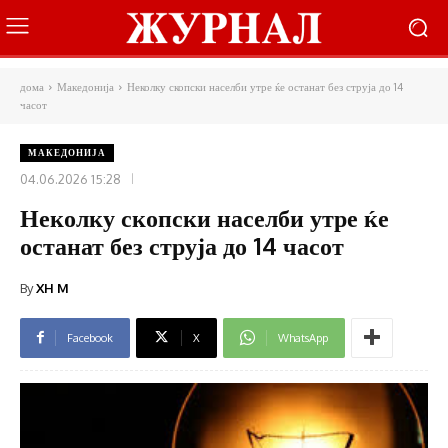
дома
Македонија
Неколку скопски населби утре ќе останат без струја до 14
часот
МАКЕДОНИЈА
04.06.2026 15:28
Неколку скопски населби утре ќе
останат без струја до 14 часот
By
XH M
Facebook
X
WhatsApp