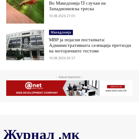
Во Македонија 13 случаи на
Западнонилска треска
10.08.2026 21:05
Македонија
МВР ја појасни постапката:
Административната селекција претходи
на моторичките тестови
10.08.2026 20:57
- Advertisement -
Журнал .мк