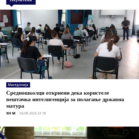
Македонија
Средношколци откриени дека користеле
вештачка интелигенција за полагање државна
матура
XH M
-
06.08.2026 23:18