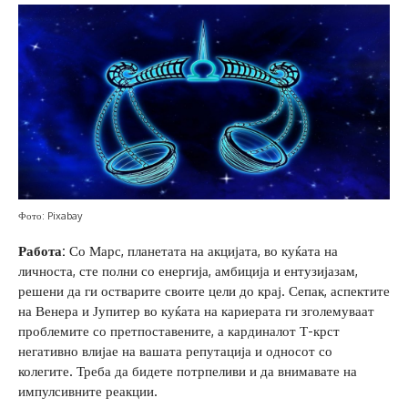
Фото: Pixabay
Работа:
Со Марс, планетата на акцијата, во куќата на
личноста, сте полни со енергија, амбиција и ентузијазам,
решени да ги остварите своите цели до крај. Сепак, аспектите
на Венера и Јупитер во куќата на кариерата ги зголемуваат
проблемите со претпоставените, а кардиналот Т-крст
негативно влијае на вашата репутација и односот со
колегите. Треба да бидете потрпеливи и да внимавате на
импулсивните реакции.