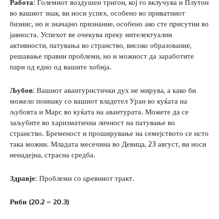
Работа:
Големиот воздушен тригон, кој го вклучува и Плутон
во вашиот знак, ви носи успех, особено во приватниот
бизнис, но и значајно признание, особено ако сте присутни во
јавноста. Успехот ве очекува преку интелектуални
активности, патувања во странство, високо образование,
решавање правни проблеми, но и можност да заработите
пари од едно од вашите хобија.
Љубов:
Вашиот авантуристички дух не мирува, а како би
можело поинаку со вашиот владетел Уран во куќата на
љубовта и Марс во куќата на авантурата. Можете да се
заљубите во харизматична личност на патување во
странство. Бременост и проширување на семејството се исто
така можни. Младата месечина во Девица, 23 август, ви носи
ненадејна, страсна средба.
Здравје:
Проблеми со цревниот тракт.
Риби (20.2 – 20.3)