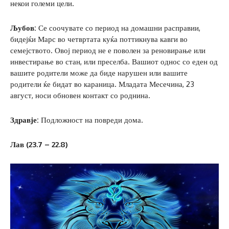
некои големи цели.
Љубов:
Се соочувате со период на домашни расправии,
бидејќи Марс во четвртата куќа поттикнува кавги во
семејството. Овој период не е поволен за реновирање или
инвестирање во стан, или преселба. Вашиот однос со еден од
вашите родители може да биде нарушен или вашите
родители ќе бидат во караница. Младата Месечина, 23
август, носи обновен контакт со роднина.
Здравје:
Подложност на повреди дома.
Лав (23.7 – 22.8)