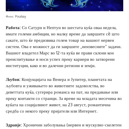
Фото: Pixabay
Работа:
Со Сатурн и Нептун во шестата куќа оваа недела,
имате големи амбиции, но малку време да завршите сè што
сакате, што ќе предизвика голем товар на вашиот нервен
систем. Ова е можност да ги завршите „неизвесните“ задачи.
Вашиот владетел Марс во 12-та куќа ве прави склони кон
преиспитување и носи успех преку кариери во затворени
институции, како и во далечни региони и земји.
Љубов:
Конјукцијата на Венера и Јупитер, планетата на
љубовта и уживањето во животните задоволства, во
деветтата куќа, сугерира романса на пат, на предавање или
преку контакти со странци. За време на младата месечина во
куќата на социјалниот живот, на 23 август, романтична
средба со некого преку пријатели или Интернет.
Здравје:
Хронични заболувања (нервен и мускулно-скелетен