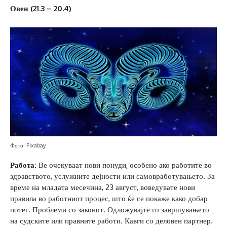
Овен (21.3 – 20.4)
Фото: Pixabay
Работа:
Ве очекуваат нови понуди, особено ако работите во
здравството, услужните дејности или самовработувањето. За
време на младата месечина, 23 август, воведувате нови
правила во работниот процес, што ќе се покаже како добар
потег. Проблеми со законот. Одложувајте го завршувањето
на судските или правните работи. Кавги со деловен партнер.