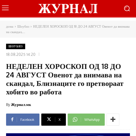
дома
Шоубиз
НЕДЕЛЕН ХОРОСКОП ОД 18 ДО 24 АВГУСТ Овенот да внимава
на скандал,...
ШОУБИЗ
18.08.2025 14:20
НЕДЕЛЕН ХОРОСКОП ОД 18 ДО
24 АВГУСТ Овенот да внимава на
скандал, Близнаците го претвораат
хобито во работа
By
Журнал.мк
Facebook
X
WhatsApp