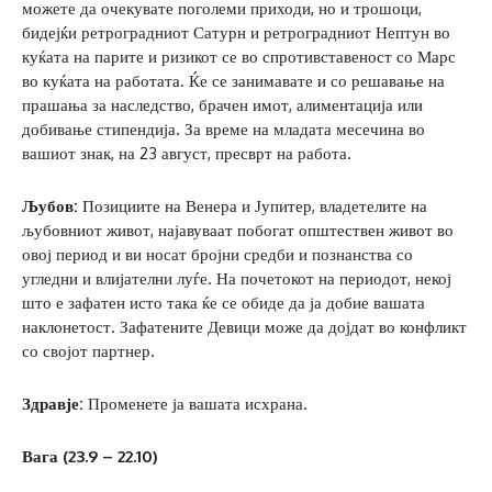
можете да очекувате поголеми приходи, но и трошоци,
бидејќи ретроградниот Сатурн и ретроградниот Нептун во
куќата на парите и ризикот се во спротивставеност со Марс
во куќата на работата. Ќе се занимавате и со решавање на
прашања за наследство, брачен имот, алиментација или
добивање стипендија. За време на младата месечина во
вашиот знак, на 23 август, пресврт на работа.
Љубов:
Позициите на Венера и Јупитер, владетелите на
љубовниот живот, најавуваат побогат општествен живот во
овој период и ви носат бројни средби и познанства со
угледни и влијателни луѓе. На почетокот на периодот, некој
што е зафатен исто така ќе се обиде да ја добие вашата
наклонетост. Зафатените Девици може да дојдат во конфликт
со својот партнер.
Здравје:
Променете ја вашата исхрана.
Вага (23.9 – 22.10)