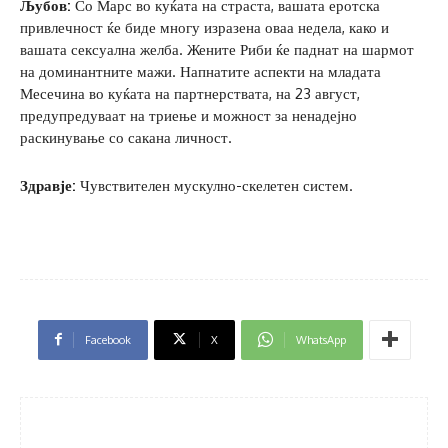
Љубов:
Со Марс во куќата на страста, вашата еротска
привлечност ќе биде многу изразена оваа недела, како и
вашата сексуална желба. Жените Риби ќе паднат на шармот
на доминантните мажи. Напнатите аспекти на младата
Месечина во куќата на партнерствата, на 23 август,
предупредуваат на триење и можност за ненадејно
раскинување со сакана личност.
Здравје:
Чувствителен мускулно-скелетен систем.
Facebook
X
WhatsApp