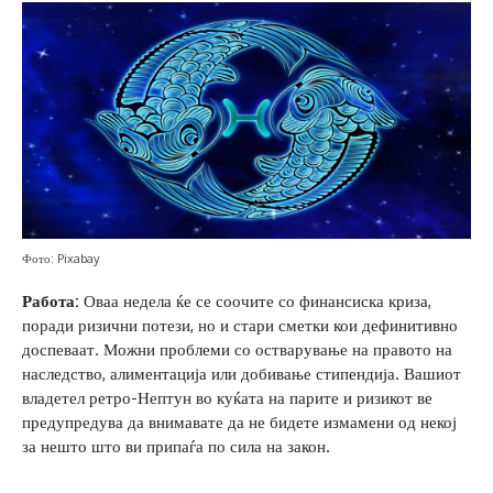
Фото: Pixabay
Работа:
Оваа недела ќе се соочите со финансиска криза,
поради ризични потези, но и стари сметки кои дефинитивно
доспеваат. Можни проблеми со остварување на правото на
наследство, алиментација или добивање стипендија. Вашиот
владетел ретро-Нептун во куќата на парите и ризикот ве
предупредува да внимавате да не бидете измамени од некој
за нешто што ви припаѓа по сила на закон.