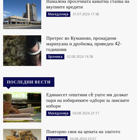
Намалена просечната каматна стапка на
вкупните кредити
31.07.2026 11:58
Македонија
Претрес во Куманово, пронајдени
марихуана и дробилка, приведен 42-
годишник
02.08.2026 16:58
Хроника
ПОСЛЕДНИ ВЕСТИ
Единаесет општини сè уште им должат
пари на избирачките одбори за ланските
избори
06.08.2026 23:17
Македонија
Повторно скок на цената на златото
06.08.2026 23:07
Економија