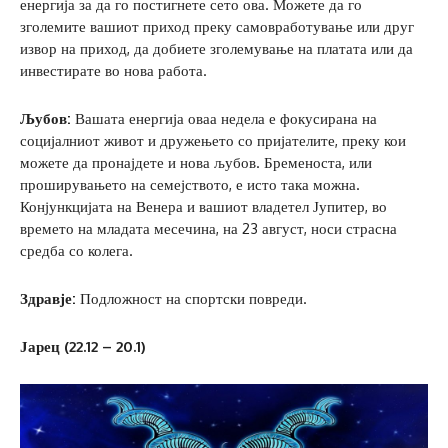
енергија за да го постигнете сето ова. Можете да го
зголемите вашиот приход преку самовработување или друг
извор на приход, да добиете зголемување на платата или да
инвестирате во нова работа.
Љубов:
Вашата енергија оваа недела е фокусирана на
социјалниот живот и дружењето со пријателите, преку кои
можете да пронајдете и нова љубов. Бременоста, или
проширувањето на семејството, е исто така можна.
Конјункцијата на Венера и вашиот владетел Јупитер, во
времето на младата месечина, на 23 август, носи страсна
средба со колега.
Здравје:
Подложност на спортски повреди.
Јарец (22.12 – 20.1)