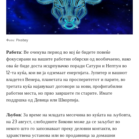
Фото: Pixabay
Работа:
Ве очекува период во кој ќе бидете повеќе
фокусирани на вашите работни обврски од вообичаено, иако
ова ќе биде доста исцрпувачко поради Сатурн и Нептун во
12-та куќа, кои ви ја одземаат енергијата. Јупитер и вашиот
владетел Венера, планетата на просперитетот и парите, во
третата куќа најавуваат договори за нови, профитабилни
работни места, но прво завршете ги старите. Имате
поддршка од Девица или Шкорпија.
Љубов:
За време на младата месечина во куќата на љубовта,
на 23 август, слободните Бикови може да се заљубат во
некого што го запознаваат преку деловни контакти, во
здравствена установа или во продавница за домашни