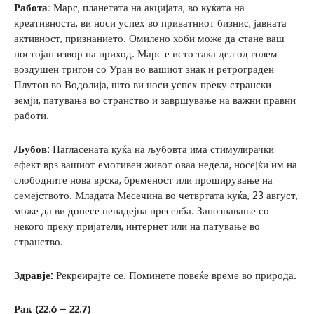
Работа:
Марс, планетата на акцијата, во куќата на
креативноста, ви носи успех во приватниот бизнис, јавната
активност, признанието. Омилено хоби може да стане ваш
постојан извор на приход. Марс е исто така дел од голем
воздушен тригон со Уран во вашиот знак и ретрограден
Плутон во Водолија, што ви носи успех преку странски
земји, патувања во странство и завршување на важни правни
работи.
Љубов:
Нагласената куќа на љубовта има стимулирачки
ефект врз вашиот емотивен живот оваа недела, носејќи им на
слободните нова врска, бременост или проширување на
семејството. Младата Месечина во четвртата куќа, 23 август,
може да ви донесе ненадејна преселба. Запознавање со
некого преку пријатели, интернет или на патување во
странство.
Здравје:
Рекреирајте се. Поминете повеќе време во природа.
Рак (22.6 – 22.7)