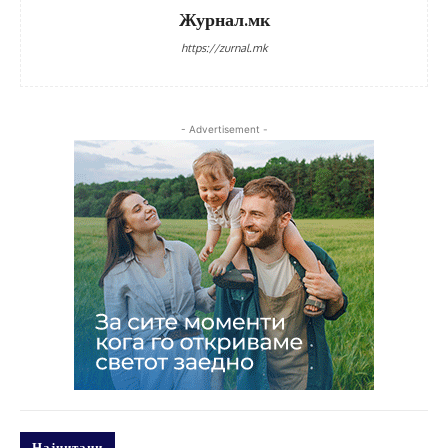
Журнал.мк
https://zurnal.mk
- Advertisement -
Најчитани