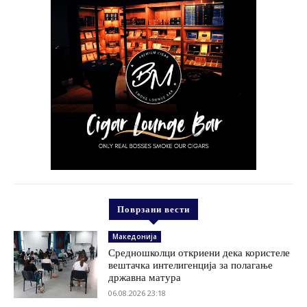
Поврзани вести
Македонија
Средношколци откриени дека користеле
вештачка интелигенција за полагање
државна матура
06.08.2026 23:18