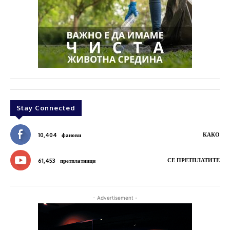
Stay Connected
КАКО
10,404
фанови
СЕ ПРЕТПЛАТИТЕ
61,453
претплатници
- Advertisement -