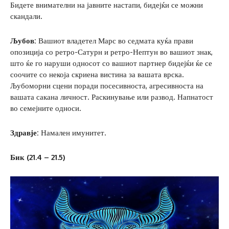
Бидете внимателни на јавните настапи, бидејќи се можни
скандали.
Љубов:
Вашиот владетел Марс во седмата куќа прави
опозиција со ретро-Сатурн и ретро-Нептун во вашиот знак,
што ќе го наруши односот со вашиот партнер бидејќи ќе се
соочите со некоја скриена вистина за вашата врска.
Љубоморни сцени поради посесивноста, агресивноста на
вашата сакана личност. Раскинување или развод. Напнатост
во семејните односи.
Здравје:
Намален имунитет.
Бик (21.4 – 21.5)