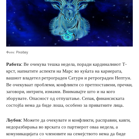
Фото: Pixabay
Работа:
Ве очекува тешка недела, поради кардиналниот Т-
крст, напнатите аспекти на Марс во куќата на кариерата,
вашиот владетел ретрограден Сатурн и ретрограден Нептун.
Ве очекуваат проблеми, конфликти со претпоставени, пречки,
заговори, интриги, измами. Внимавајте што и на кого
зборувате. Опасност од отпуштање. Сепак, финансиската
состојба нема да биде лоша, особено за приватните лица.
Љубов:
Можете да очекувате и конфликти, расправии, кавги,
недоразбирања во врската со партнерот оваа недела, а
комуникацијата со членовите на семејството нема да биде