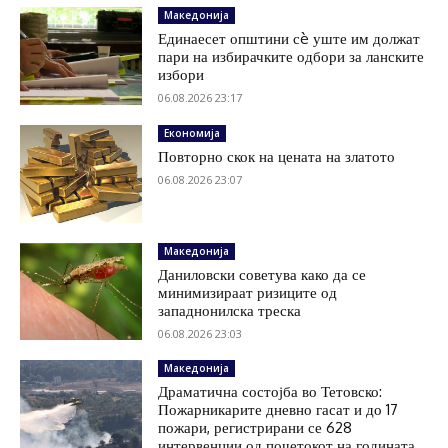
Македонија
Единаесет општини сè уште им должат
пари на избирачките одбори за ланските
избори
06.08.2026 23:17
Економија
Повторно скок на цената на златото
06.08.2026 23:07
Македонија
Даниловски советува како да се
минимизираат ризиците од
западнонилска треска
06.08.2026 23:03
Македонија
Драматична состојба во Тетовско:
Пожарникарите дневно гасат и до 17
пожари, регистрирани се 628
интервенции од почетокот на годината