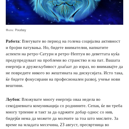
Фото: Pixabay
Работа:
Влегувате во период на голема социјална активност
и бројни патувања. Но, бидете внимателни, напнатите
аспекти на ретро-Сатурн и ретро-Нептун во деветтата куќа
предупредуваат на проблеми во странство и на пат. Вашата
енергија и дружељубивост доаѓаат до израз, но внимавајте да
не повредите никого во жештината на дискусијата. Исто така,
ќе бидете фокусирани на професионален развој, учење нови
вештини.
Љубов:
Вложувате многу енергија оваа недела во
секојдневната комуникација со роднините. Сепак, ќе ви треба
многу трпение и такт за да одржите добар однос со нив,
бидејќи нема да можете да молчите за тоа што мислите. За
време на младата месечина, 23 август, пресвртница во