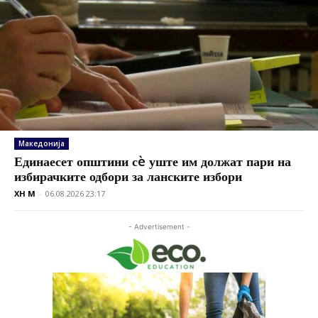
Македонија
Единаесет општини сè уште им должат пари на
избирачките одбори за ланските избори
XH M
-
06.08.2026 23:17
- Advertisement -