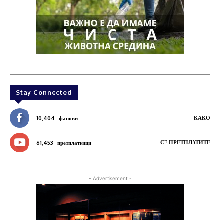
Stay Connected
КАКО
10,404
фанови
СЕ ПРЕТПЛАТИТЕ
61,453
претплатници
- Advertisement -