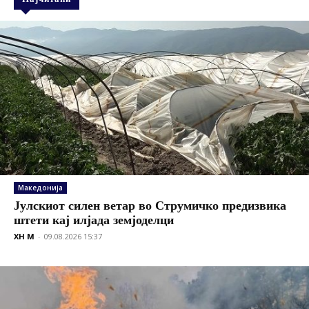
Македонија
Јулскиот силен ветар во Струмичко предизвика
штети кај илјада земјоделци
XH M
-
09.08.2026 15:37