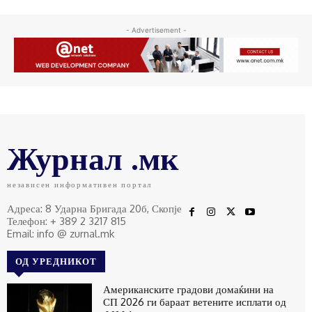
- Advertisement -
Журнал .мк
независен информативен портал
Адреса: 8 Ударна Бригада 20б, Скопје
Телефон: + 389 2 3217 815
Email: info @ zurnal.mk
ОД УРЕДНИКОТ
Американските градови домаќини на
СП 2026 ги бараат ветените исплати од