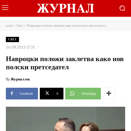
дома
Свет
Навроцки положи заклетва како нов полски претседател
СВЕТ
06.08.2025 12:35
Навроцки положи заклетва како нов
полски претседател
By
Журнал.мк
Facebook
X
WhatsApp