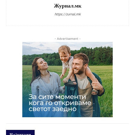
Журнал.мк
https://zurnal.mk
- Advertisement -
Најчитани