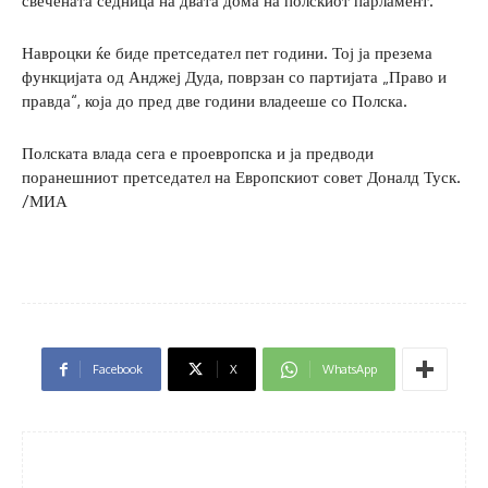
свечената седница на двата дома на полскиот парламент.
Навроцки ќе биде претседател пет години. Тој ја презема
функцијата од Анджеј Дуда, поврзан со партијата „Право и
правда“, која до пред две години владееше со Полска.
Полската влада сега е проевропска и ја предводи
поранешниот претседател на Европскиот совет Доналд Туск.
/МИА
Facebook
X
WhatsApp