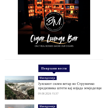
Поврзани вести
Македонија
Јулскиот силен ветар во Струмичко
предизвика штети кај илјада земјоделци
09.08.2026 15:37
Македонија