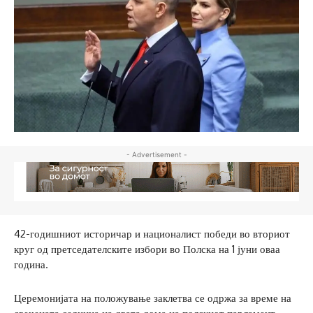
- Advertisement -
42-годишниот историчар и националист победи во вториот
круг од претседателските избори во Полска на 1 јуни оваа
година.
Церемонијата на положување заклетва се одржа за време на