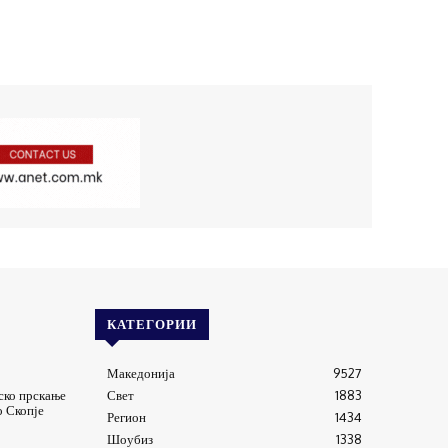
КАТЕГОРИИ
Македонија
9527
ско прскање
Свет
1883
о Скопје
Регион
1434
Шоубиз
1338