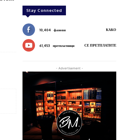
Stay Connected
КАКО
10,404
фанови
СЕ ПРЕТПЛАТИТЕ
61,453
претплатници
- Advertisement -