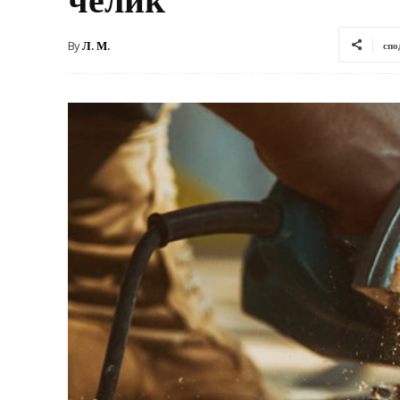
By
Л. М.
спо