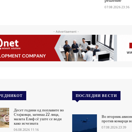
решение
07.08.2026 23:36
- Advertisement -
РЕДНИКОТ
ПОСЛЕДНИ ВЕСТИ
Десет години од поплавите во
Стајковци, загинаа 22 лица,
Во вторник авион
малата Елиф сѐ уште се води
против комарци в
како исчезната
07.08.2026 23:39
06.08.2026 11:16