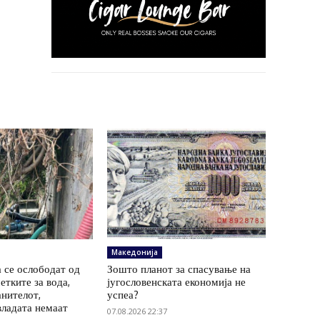
Македонија
 се ослободат од
Зошто планот за спасување на
етките за вода,
југословенската економија не
анителот,
успеа?
владата немаат
07.08.2026 22:37