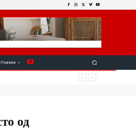
+Повеќе
вар продолжи
то од