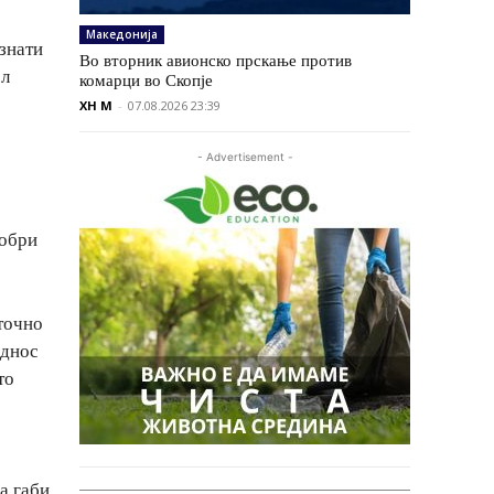
Македонија
ознати
Во вторник авионско прскање против
ол
комарци во Скопје
XH M
-
07.08.2026 23:39
- Advertisement -
добри
еточно
однос
то
а габи