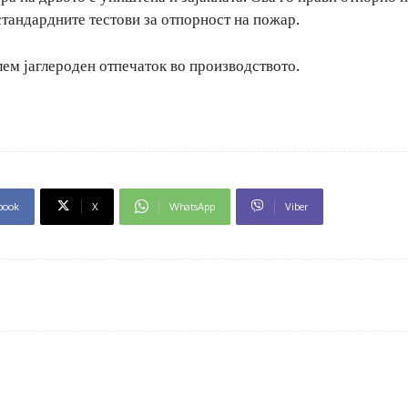
 стандардните тестови за отпорност на пожар.
лем јаглероден отпечаток во производството.
book
X
WhatsApp
Viber