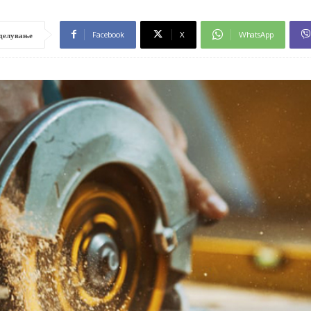
Facebook
X
WhatsApp
делување