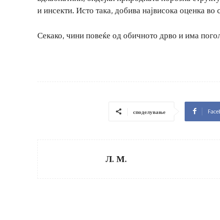
и инсекти. Исто така, добива највисока оценка во
Секако, чини повеќе од обичното дрво и има пого
Face
споделување
Л. М.