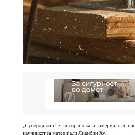
„Супердрвото“ е лансирано како комерцијален пр
научникот за материјали Лианбин Ху.