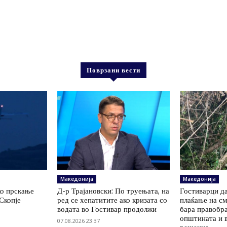
Поврзани вести
Македонија
Македонија
ко прскање
Д-р Трајановски: По труењата, на
Гостиварци да
Скопје
ред се хепатитите ако кризата со
плаќање на см
водата во Гостивар продолжи
бара правобр
општината и 
07.08.2026 23:37