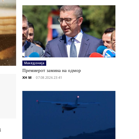
Македонија
Премиерот замина на одмор
XH M
-
07.08.2026 23:41
д