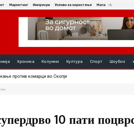
акт
Маркетинг
Импресум
Услови за користење
Мапа
омија
Хроника
Колумни
Култура
Спорт
Шоубиз
скање против комарци во Скопје
труењата, на ред се хепатитите ако кризата со водата во Гости
елик
упердрво 10 пати поцврс