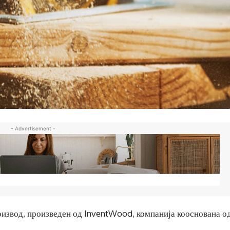
- Advertisement -
оизвод, произведен од InventWood, компанија кооснована о