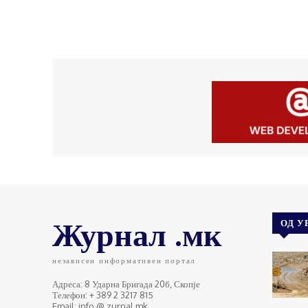
Журнал .мк
ОД У
независен информативен портал
Адреса: 8 Ударна Бригада 20б, Скопје
Телефон: + 389 2 3217 815
Email: info @ zurnal.mk