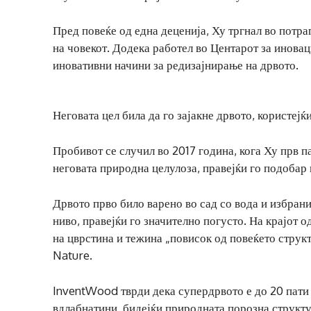
Пред повеќе од една деценија, Ху тргнал во потра
на човекот. Додека работел во Центарот за инова
иновативни начини за редизајнирање на дрвото.
Неговата цел била да го зајакне дрвото, користејќ
Пробивот се случил во 2017 година, кога Ху прв п
неговата природна целулоза, правејќи го подобар
Дрвото прво било варено во сад со вода и избрани
ниво, правејќи го значително погусто. На крајот 
на цврстина и тежина „повисок од повеќето структ
Nature.
InventWood тврди дека супердрвото е до 20 пати 
вдлабнатини, бидејќи природната порозна структур