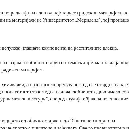
га по редизајн на еден од најстарите градежни материјали п
ции на материјали на Универзитетот „Мериленд“, тој пронаш
и целулоза, главната компонента на растителните влакна.
ат го зајакнал обичното дрво со хемиски третман за да ја по
 градежен материјал.
 хемикалии, а потоа топло пресувано за да се стврдне на кл
од процесот што траел една недела, добиеното дрво имало со
урни метали и легури“, според студија објавена во списание
поцврсто од обичното дрво и до 10 пати поотпорно на
а на дрвото е уништена и зајакната. Ова го прави отпорно н