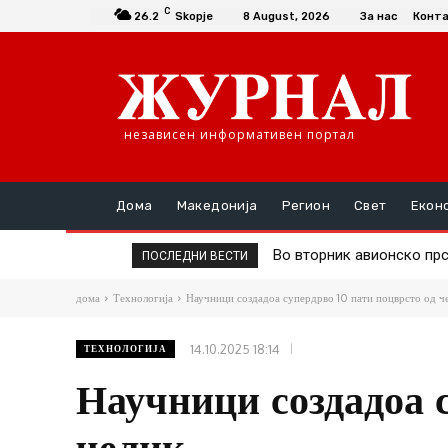
C
26.2
Skopje
8 August, 2026
За нас
Конт
независен информативен портал
Дома
Македонија
Регион
Свет
Екон
Во вторник авионско пр
Д-р Трајановски: По 
ПОСЛЕДНИ ВЕСТИ
дома
Технологија
Научници создадоа супердрво 10 пати поцврсто од ч
14.10.2025 18:14
ТЕХНОЛОГИЈА
Научници создадоа с
челик