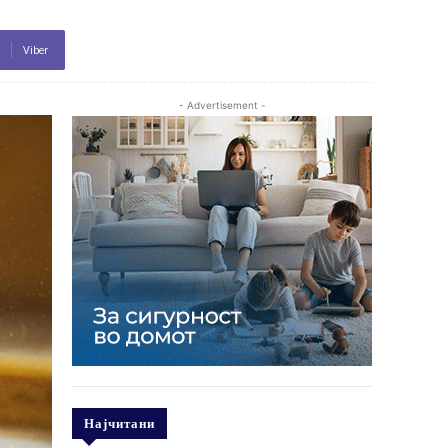
Viber
- Advertisement -
Најчитани