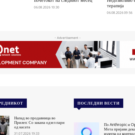
почетокот на следниот месец
Недозволиво 
терапија
06.08.2026 10:30
06.08.2026 09:56
- Advertisement -
РЕДНИКОТ
ПОСЛЕДНИ ВЕСТИ
Напад во продавница во
Прилеп: Со закана одзел пари
По Anthropic и Op
од касата
Мета пријави дек
31.07.2026 19:33
излегла од контро