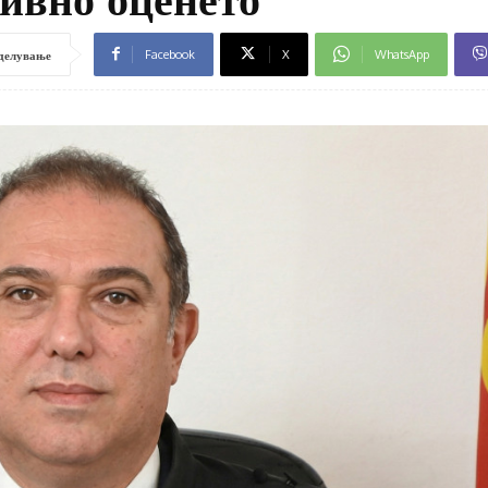
Facebook
X
WhatsApp
делување