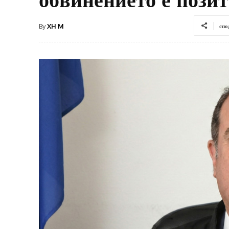
By
XH M
спо