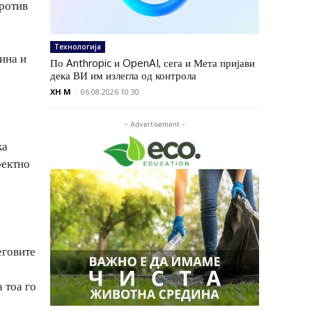
против
Технологија
ина и
По Anthropic и OpenAI, сега и Мета пријави
дека ВИ им излегла од контрола
XH M
-
06.08.2026 10:30
- Advertisement -
ка
ректно
еговите
 тоа го