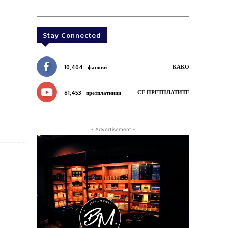
Stay Connected
КАКО
10,404
фанови
СЕ ПРЕТПЛАТИТЕ
61,453
претплатници
- Advertisement -