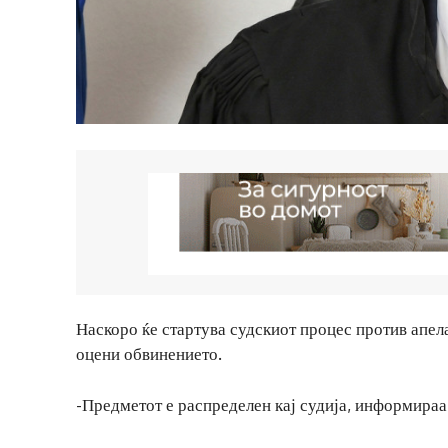
Наскоро ќе стартува судскиот процес против апел
оцени обвинението.
-Предметот е распределен кај судија, информираа