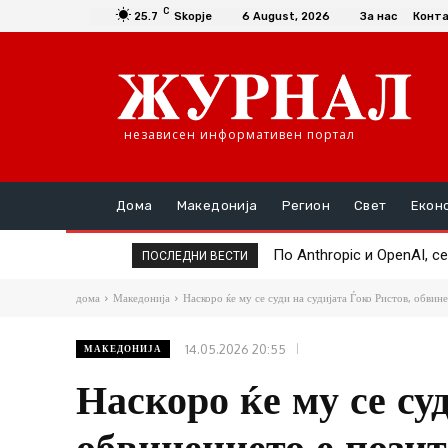
C
25.7
Skopje
6 August, 2026
За нас
Конт
независен информативен портал
Дома
Македонија
Регион
Свет
Екон
По Anthropic и OpenAI, сег
Google Assistant се гас
ПОСЛЕДНИ ВЕСТИ
дома
Македонија
Наскоро ќе му се суди на судијата Ѓоко Ристов, обвине
14.05.2026 20:55
МАКЕДОНИЈА
Наскоро ќе му се су
обвинението е пози