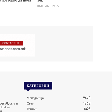
е повторно да нема
век
06.08.2026 09:55
КАТЕГОРИИ
Македонија
9470
enAI, сега и
Свет
1868
а ВИ им
Регион
1423
ла