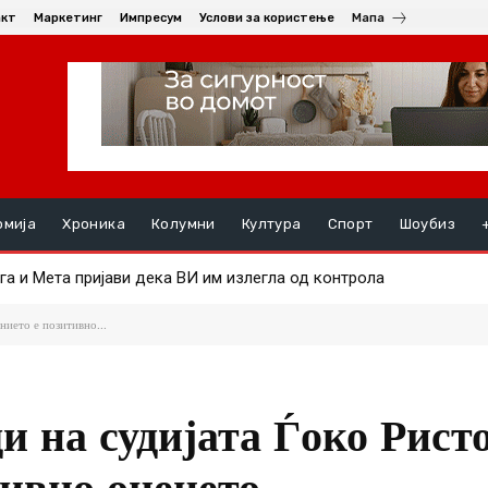
акт
Маркетинг
Импресум
Услови за користење
Мапа
омија
Хроника
Колумни
Култура
Спорт
Шоубиз
а и Мета пријави дека ВИ им излегла од контрола
и на Android и Wear OS уредите на почетокот на следниот месец
нието е позитивно...
ди на судијата Ѓоко Ристо
тивно оценето