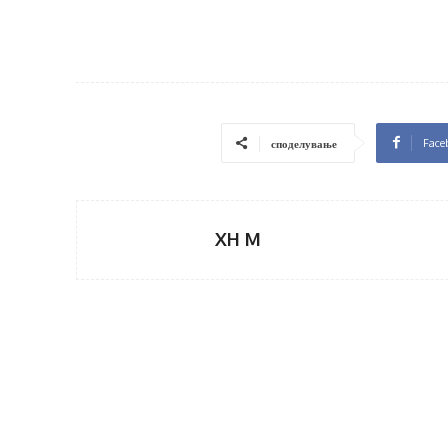
Face
споделување
XH M