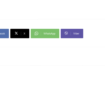
book
X
WhatsApp
Viber