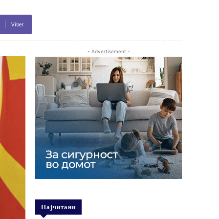
Viber
- Advertisement -
Најчитани