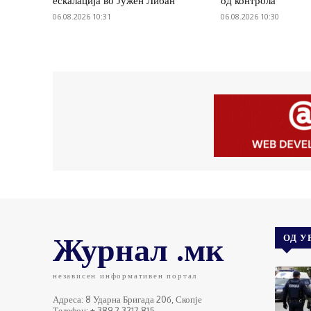
ескалација во Јужен Либан
од контрола
06.08.2026 10:31
06.08.2026 10:30
Журнал .мк
ОД У
независен информативен портал
Адреса: 8 Ударна Бригада 20б, Скопје
Телефон: + 389 2 3217 815