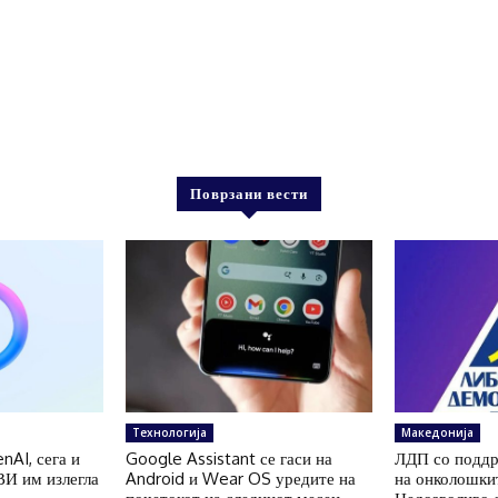
Поврзани вести
Технологија
Македонија
nAI, сега и
Google Assistant се гаси на
ЛДП со поддр
ВИ им излегла
Android и Wear OS уредите на
на онколошки