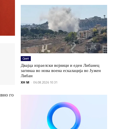
Свет
Двајца израелски војници и еден Либанец
загинаа во нова воена ескалација во Јужен
Либан
XH M
-
06.08.2026 10:31
ивно го