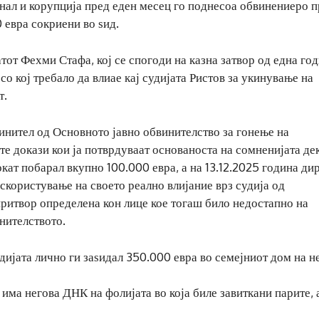
нал и корупција пред еден месец го поднесоа обвинениеро 
 евра сокриени во ѕид.
от Фехми Стафа, кој се спогоди на казна затвор од една год
со кој требало да влиае кај судијата Ристов за укинување на
т.
винител од Основното јавно обвинителство за гонење на
те докази кои ја потврдуваат основаноста на сомненијата де
кат побарал вкупно 100.000 евра, а на 13.12.2025 година ди
скористување на своето реално влијание врз судија од
ритвор определена кон лице кое тогаш било недостапно на
нителството.
ијата лично ги заѕидал 350.000 евра во семејниот дом на н
ма негова ДНК на фолијата во која биле завиткани парите, а