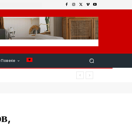
+Повеќе
в,