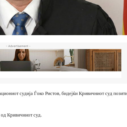
- Advertisement -
ациониот судија Ѓоко Ристов, бидејќи Кривичниот суд позит
 од Кривичниот суд.