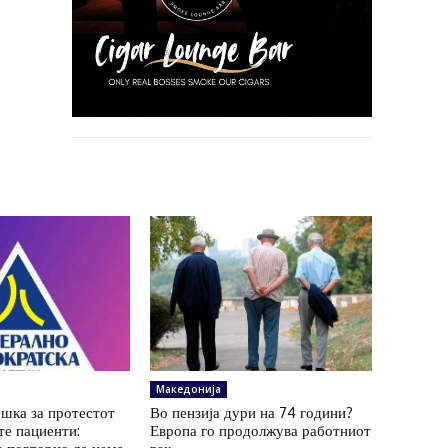
Македонија
шка за протестот
Во пензија дури на 74 години?
те пациенти:
Европа го продолжува работниот