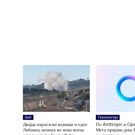
Свет
Технологија
Двајца израелски војници и еден
По Anthropic и Ope
Либанец загинаа во нова воена
Мета пријави дека 