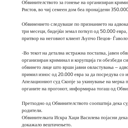
Обвинителството за гонење на организиран крими
Ристов, во чиј семеен дом беа пронајдени 350.000
Обвинението следуваше по признанието на адвокат
три месеци, бидејќи земал поткуп од 50.000 евра, 
притвор на неговиот клиент Љупчо Пецов- Ѓаволо
-Во текот на детална истражна постапка, јавен об
организиран криминал и корупција ги обезбеди си
обвинето лице што врши јавни овластувања – адво
примил износ од 20.000 евра за да посредува со и
Апелациониот суд Скопје за укинување на мерка п
органите на прогонот, информираа тогаш од Обви
Претходно од Обвинителството соопштија дека суд
родители.
Обвинителката Искра Хаџи Василева појасни дека и
докажало вештачењето.