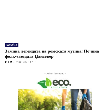
Шоубиз
Замина легендата на ромската музика: Почина
фолк-ѕвездата Џансевер
XH M
-
09.08.2026 17:13
- Advertisement -