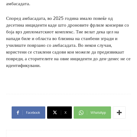
амбасадата.
Според амбасадата, во 2025 година имало повеќе од
десетина инциденти каде што дроновите фрлиле конзерви со
боја врз дипломатскиот комплекс. Тие велат дека цел на
напади биле и областа во близина на станбени згради и
училиште поврзано со амбасадата. Во некои случаи,
користени се стаклени садови кои можеле да предизвикаат
повреди, а сторителите на овие инциденти до ден-денес не се
идентификувани.
Facebook
X
WhatsApp