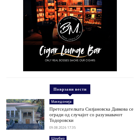
Поврзани вести
Македонија
Претседателката Силјановска Давкова се
огради од случајот со разузнавачот
Тодоровски
09.08.2026 17:35
Шоубиз