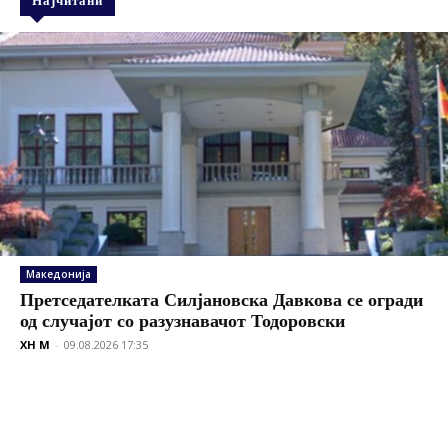
Најчитани
Македонија
Претседателката Силјановска Давкова се огради
од случајот со разузнавачот Тодоровски
XH M
-
09.08.2026 17:35