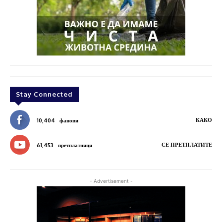
Stay Connected
КАКО
10,404
фанови
СЕ ПРЕТПЛАТИТЕ
61,453
претплатници
- Advertisement -