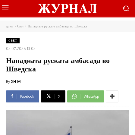
дома
Свет
Нападната руската амбасада во Шведска
СВЕТ
02.07.2026 13:02
Нападната руската амбасада во
Шведска
By
XH M
Facebook
X
WhatsApp