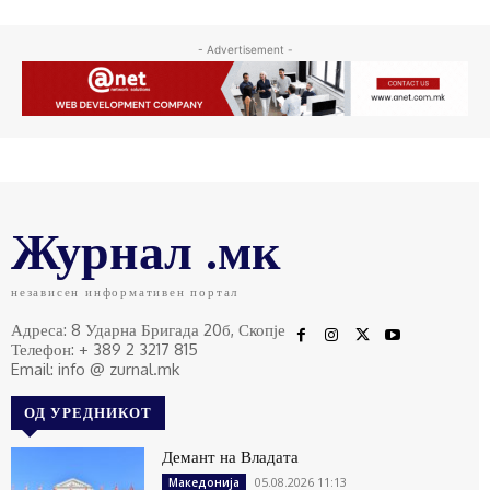
- Advertisement -
Журнал .мк
независен информативен портал
Адреса: 8 Ударна Бригада 20б, Скопје
Телефон: + 389 2 3217 815
Email: info @ zurnal.mk
ОД УРЕДНИКОТ
Демант на Владата
05.08.2026 11:13
Македонија