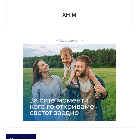
XH M
- Advertisement -