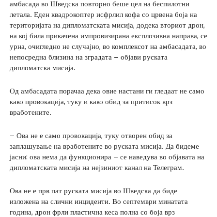
амбасада во Шведска повторно беше цел на беспилотни
летала. Еден квадрокоптер исфрлил кофа со црвена боја на
територијата на дипломатската мисија, додека вториот дрон,
на кој била прикачена импровизирана експлозивна направа, се
урна, очигледно не случајно, во комплексот на амбасадата, во
непосредна близина на зградата – објави руската
дипломатска мисија.
Од амбасадата порачаа дека овие настани ги гледаат не само
како провокација, туку и како обид за притисок врз
вработените.
– Ова не е само провокација, туку отворен обид за
заплашување на вработените во руската мисија. Да бидеме
јасни: ова нема да функционира – се наведува во објавата на
дипломатската мисија на нејзиниот канал на Телеграм.
Ова не е прв пат руската мисија во Шведска да биде
изложена на слични инциденти. Во септември минатата
година, дрон фрли пластична кеса полна со боја врз