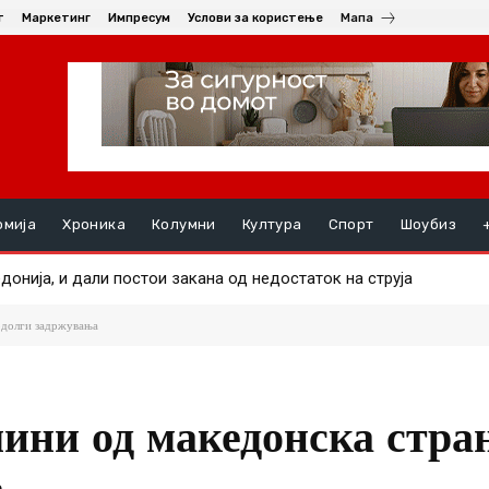
т
Маркетинг
Импресум
Услови за користење
Мапа
омија
Хроника
Колумни
Култура
Спорт
Шоубиз
донија, и дали постои закана од недостаток на струја
ре маж во еден од пожарите
одолги задржувања
ини од македонска стра
а