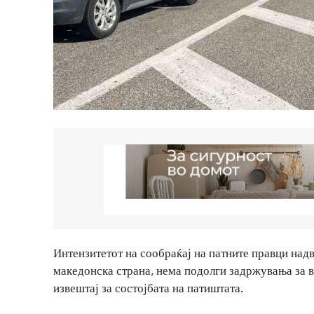
Интензитетот на сообраќај на патните правци над
македонска страна, нема подолги задржувања за 
извештај за состојбата на патиштата.