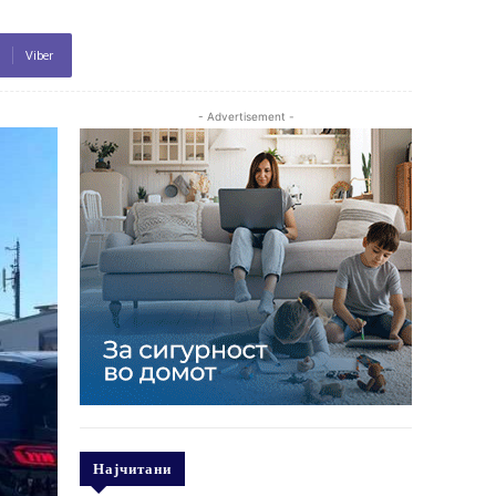
Viber
- Advertisement -
Најчитани