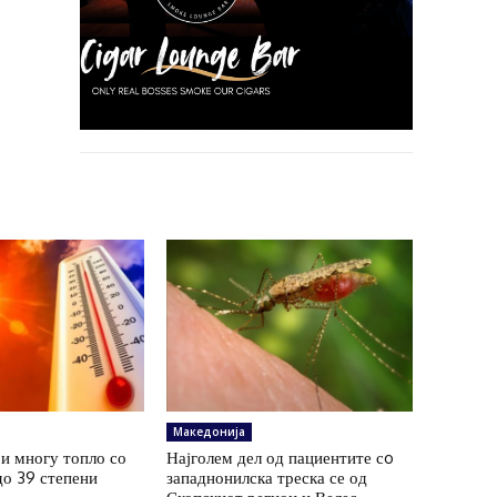
Македонија
и многу топло со
Најголем дел од пациентите сo
до 39 степени
западнонилска треска се од