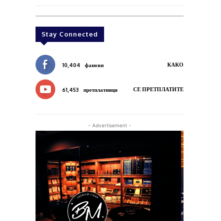
Stay Connected
КАКО
10,404
фанови
СЕ ПРЕТПЛАТИТЕ
61,453
претплатници
- Advertisement -