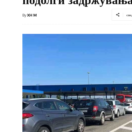
By
XH M
спо