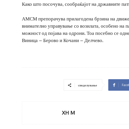
Како што посочува, сообраќајот на државните пат
АМСМ препорачува прилагодена брзина на движењ
внимателно управување со возилата, особено на п
можност од појава на одрони. Тоа посебно се одн
Виница – Берово и Кочани – Делчево.
Face
споделување
XH M