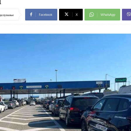
Facebook
X
WhatsApp
делување