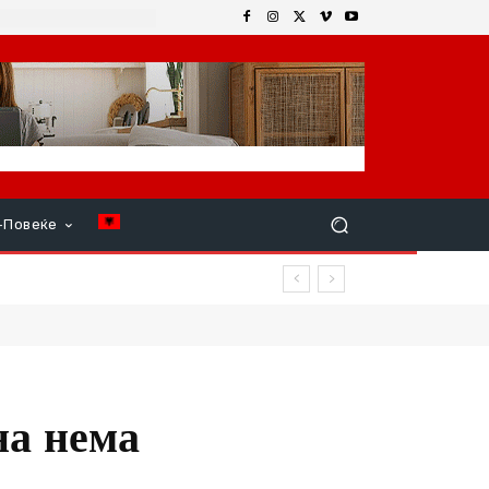
+Повеќе
на нема