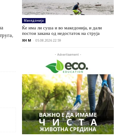
Македонија
ма
Ќе има ли суша и во македонија, и дали
постои закана од недостаток на струја
труга,
XH M
-
05.08.2026 22:59
- Advertisement -