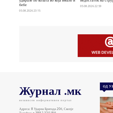
удирале по колата во која имало и
недостаток на стру
бебе
05.08.2026 22:59
05.08.2026 23:15
Журнал .мк
ОД У
независен информативен портал
Адреса: 8 Ударна Бригада 20б, Скопје
Телефон: + 389 2 3217 815