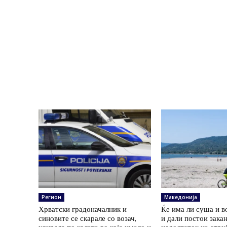
Регион
Македонија
Хрватски градоначалник и
Ќе има ли суша и в
синовите се скарале со возач,
и дали постои зака