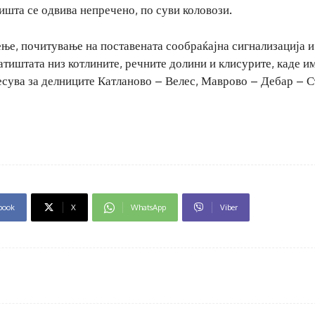
ишта се одвива непречено, по суви коловози.
е, почитување на поставената сообраќајна сигнализација и
атиштата низ котлините, речните долини и клисурите, каде и
есува за делниците Катланово – Велес, Маврово – Дебар – С
book
X
WhatsApp
Viber