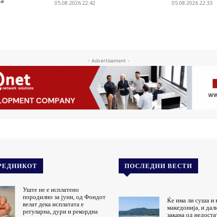
ја
05.08.2026 22:42
05.08.2026 22:33
- Advertisement -
РЕДНИКОТ
ПОСЛЕДНИ ВЕСТИ
Уште не е исплатено
породилно за јуни, од Фондот
Ќе има ли суша и 
велат дека исплатата е
македонија, и дал
регуларна, дури и рекордна
закана од недоста