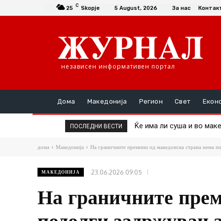
C
25
Skopje
5 August, 2026
За нас
Контак
независен информативен портал
Дома
Македонија
Регион
Свет
Екон
Ќе има ли суша и во маке
Пекол во Србија: Изго
ПОСЛЕДНИ ВЕСТИ
дома
Македонија
На граничните премини од македонска страна нема п
23.06.2026 09:05
МАКЕДОНИЈА
На граничните прем
подолги задржувањ