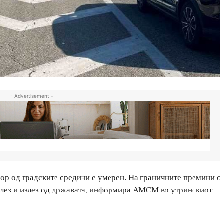
- Advertisement -
вор од градските средини е умерен. На граничните премини 
влез и излез од државата, информира АМСМ во утринскиот