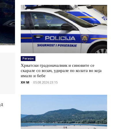
Регион
Хрватски градоначалник и синовите се
скарале со возач, удирале по колата во која
имало и бебе
XH M
-
05.08.2026 23:15
од