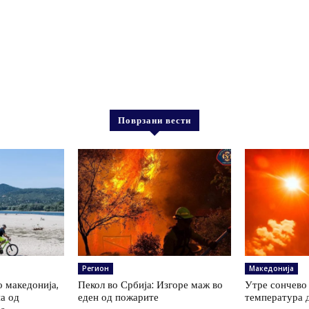
Поврзани вести
Регион
Македонија
о македонија,
Пекол во Србија: Изгоре маж во
Утре сончево 
на од
еден од пожарите
температура 