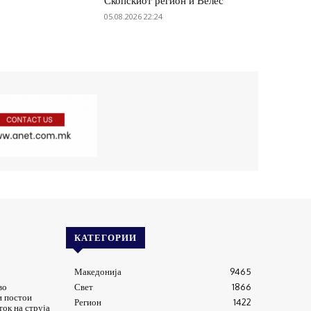
Скопскиот регион и Велес
05.08.2026 22:24
КАТЕГОРИИ
Македонија
9465
во
Свет
1866
и постои
Регион
1422
ток на струја