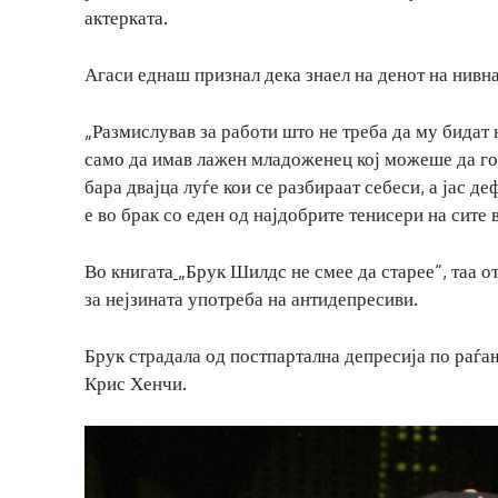
актерката.
Агаси еднаш признал дека знаел на денот на нивна
„Размислував за работи што не треба да му бидат 
само да имав лажен младоженец кој можеше да го
бара двајца луѓе кои се разбираат себеси, а јас д
е во брак со еден од најдобрите тенисери на сите
Во книгата
„Брук Шилдс не смее да старее“, таа о
за нејзината употреба на антидепресиви.
Брук страдала од постпартална депресија по раѓање
Крис Хенчи.