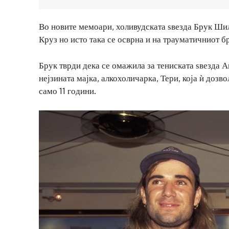
Во новите мемоари, холивудската ѕвезда Брук Шил
Круз но исто така се осврна и на трауматичниот б
Брук тврди дека се омажила за тениската ѕвезда А
нејзината мајка, алкохоличарка, Тери, која ѝ дозв
само 11 години.