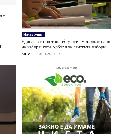
Том
Македонија
Единаесет општини сè уште им должат пари
а
на избирачките одбори за ланските избори
XH M
-
06.08.2026 23:17
- Advertisement -