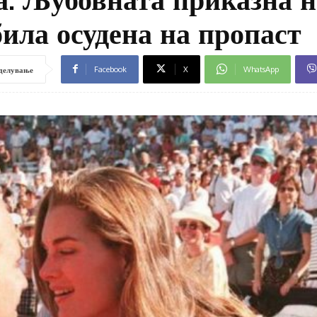
била осудена на пропаст
Facebook
X
WhatsApp
делување