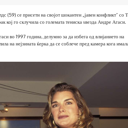
дс (59) се присети на својот шокантен „јавен конфликт“ со 
рак кој го склучила со големата тениска ѕвезда Андре Агаси.
гаси во 1997 година, делумно за да избега од влијанието на
олила на нејзината ќерка да се соблече пред камера кога имал