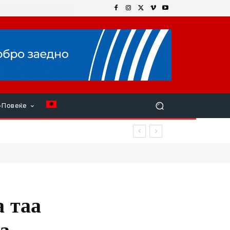
+Повеќе
а таа
а