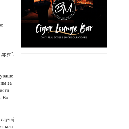
ве
 друг“,
жуваше
оим за
тисти
. Во
 случај
изнала