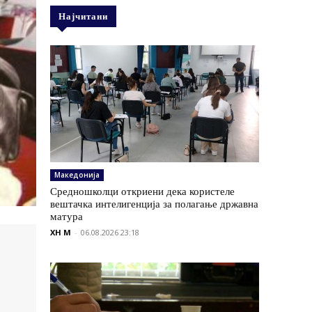
Најчитани
Македонија
Средношколци откриени дека користеле
вештачка интелигенција за полагање државна
матура
XH M
-
06.08.2026 23:18