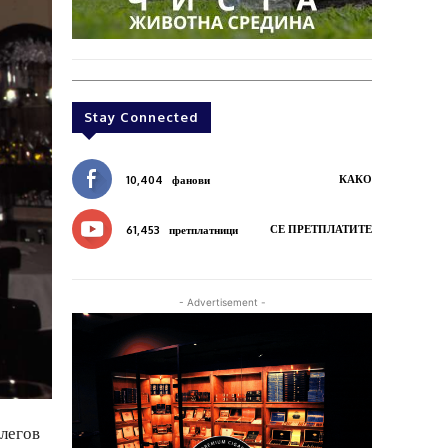
Stay Connected
КАКО
10,404
фанови
СЕ ПРЕТПЛАТИТЕ
61,453
претплатници
- Advertisement -
влегов