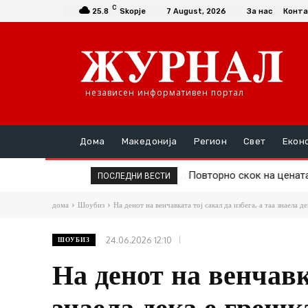
C
25.8
Skopje
7 August, 2026
За нас
Конта
независен информативен портал
Дома
Македонија
Регион
Свет
Екон
Повторно скок на цената
ПОСЛЕДНИ ВЕСТИ
дома
Шоубиз
На денот на венчавката тој сакал да избега, а таа знаела дек
24.06.2026 12:10
ШОУБИЗ
На денот на венчавка
знаела дека е грешк