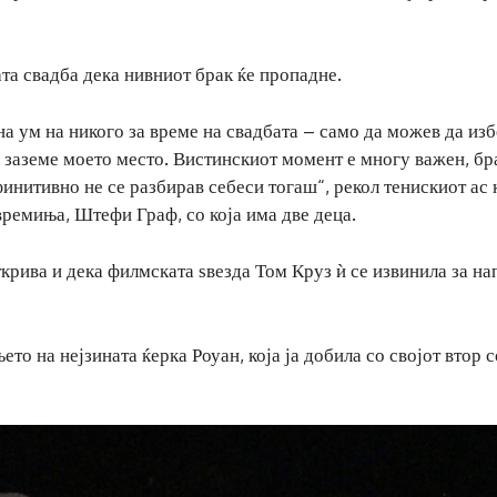
та свадба дека нивниот брак ќе пропадне.
на ум на никого за време на свадбата – само да можев да изб
 заземе моето место. Вистинскиот момент е многу важен, бр
ефинитивно не се разбирав себеси тогаш“, рекол тенискиот ас к
 времиња, Штефи Граф, со која има две деца.
ткрива и дека филмската ѕвезда Том Круз ѝ се извинила за на
то на нејзината ќерка Роуан, која ја добила со својот втор с