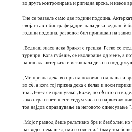
во друга контролирана и ригидна врска, и некое в
Тие се развеле само две години подоцна. Актеркат
својата автобиографија
признала дека веднаш ѝ би
години подоцна, разводот бил припишан на завис
„Веднаш знаев дека бракот е грешка. Ретко се глед
турнири. Кога губеше, се изолираше од мене, а п
напишала актерката и истакнала дека го поддржув
„Ми призна дека во првата половина од нашата вр
во сè, а кога тој призна дека е ќелав и носи пери
тоа. Денес се прашувам: „Боже, по сè што си видел
како играат пет, шест, седум часа на највисоко н
тоа најдов оправдување за неговото однесување “,
„Мојот развод беше релативно брз и безболен, но 
разводот немаше да ми го олесни. Токму тоа беше