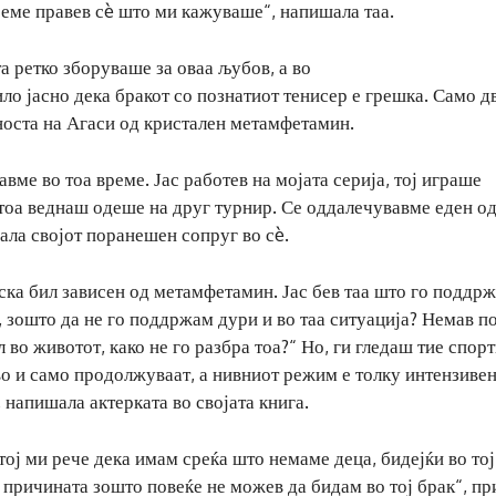
реме правев сè што ми кажуваше“, напишала таа.
а ретко зборуваше за оваа љубов, а во
ло јасно дека бракот со познатиот тенисер е грешка. Само д
носта на Агаси од кристален метамфетамин.
авме во тоа време. Јас работев на мојата серија, тој играше
отоа веднаш одеше на друг турнир. Се оддалечувавме еден од
ала својот поранешен сопруг во сè.
ска бил зависен од метамфетамин. Јас бев таа што го поддр
ки, зошто да не го поддржам дури и во таа ситуација? Немав п
 во животот, како не го разбра тоа?“ Но, ги гледаш тие спор
иво и само продолжуваат, а нивниот режим е толку интензивен
 напишала актерката во својата книга.
тој ми рече дека имам среќа што немаме деца, бидејќи во тој
 причината зошто повеќе не можев да бидам во тој брак“, пр