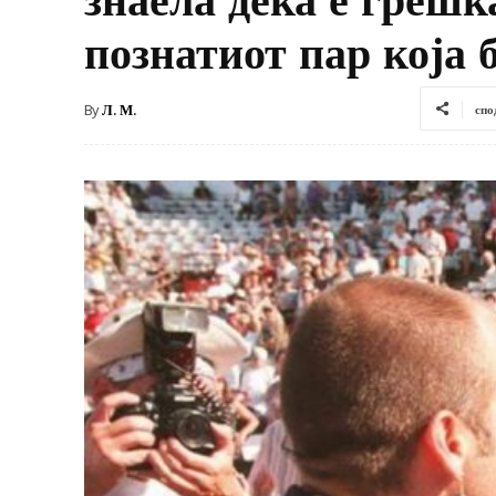
познатиот пар која 
By
Л. М.
спо