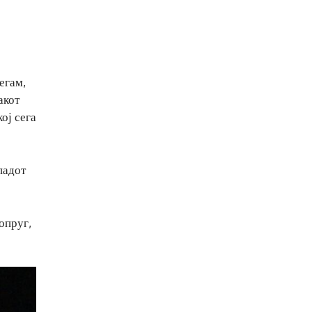
егам,
акот
ој сега
падот
опруг,