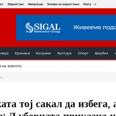
кт
Маркетинг
Импресум
Услови за користење
Мапа
омија
Хроника
Колумни
Култура
Спорт
Шоубиз
 на златото
а...
та тој сакал да избега, 
а: Љубовната приказна н