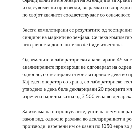
и од сувомесни производи, во рамки на вонреднит
по својот квалитет соодветствуваат со означеното
Засега комплетирани се резултатите од тестиран
синџири на маркети во земјава. Се чека комплетир
што јавноста дополнително ќе биде известена.
Од земените и лабораториски анализирани 45 мост
анализираните примероци не одговараат на одредб
односно, со тестирањата констатирано е дека во 
Кај еден оператор со храна, со лабораториско те
утврдено е дека биле декларирани 20 проценти мл
изречена парична казна од 3 500 евра во денарск
За измама на потрошувачите, уште на осум операт
ваков вид, односно разлика во декларираниот и р
производи, изречени им се казни по 1050 евра во