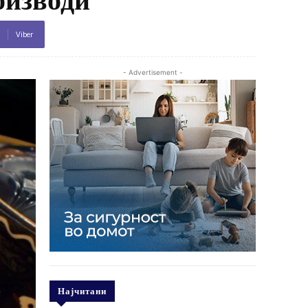
Viber
- Advertisement -
Најчитани