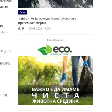
одите
Свет
Тајфун ќе ја погоди Кина: Властите
преземаат мерки
те
Л. М.
-
09.08.2026 14:05
и, за
- Advertisement -
 е дека
,
аното.
е
и од