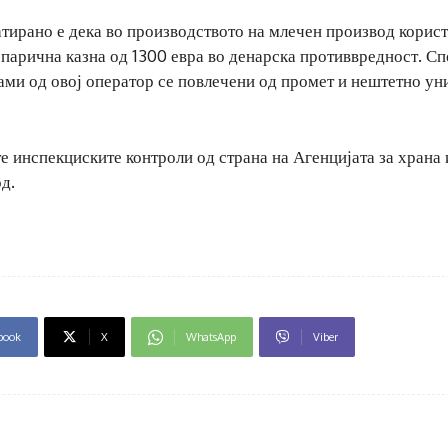
атирано е дека во производството на млечен производ корис
а парична казна од 1300 евра во денарска противвредност. С
ами од овој оператор се повлечени од промет и нештетно у
те инспекциските контроли од страна на Агенцијата за храна 
д.
book
X
WhatsApp
Viber