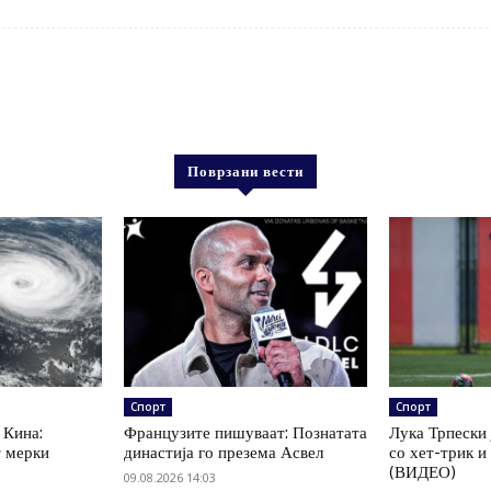
Поврзани вести
Спорт
Спорт
 Кина:
Французите пишуваат: Познатата
Лука Трпески 
т мерки
династија го презема Асвел
со хет-трик и
(ВИДЕО)
09.08.2026 14:03