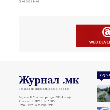
09.08.2026 14:08
Журнал .мк
ОД У
независен информативен портал
Адреса: 8 Ударна Бригада 20б, Скопје
Телефон: + 389 2 3217 815
Email: info @ zurnal.mk