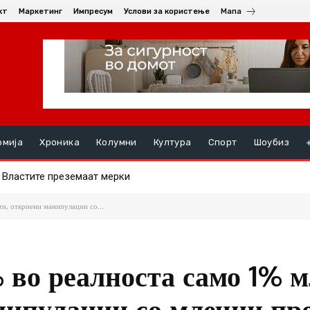
кт
Маркетинг
Импресум
Услови за користење
Мапа
омија
Хроника
Колумни
Култура
Спорт
Шоубиз
Властите преземаат мерки
ознатата династија го презема Асвел
и, откриени манипулации со...
 во реалноста само 1% 
нипулации со млечни пр