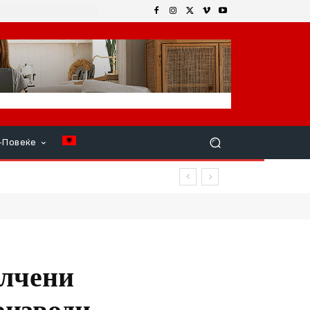
+Повеќе
млчени
оизводи