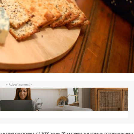
- Advertisement -
и ветеринарство (АХВ) зеле 21 мостра од млеко и млечни пр