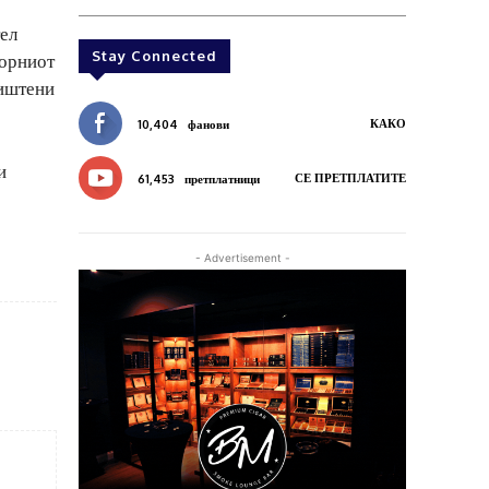
тел
Stay Connected
порниот
ништени
КАКО
10,404
фанови
и
СЕ ПРЕТПЛАТИТЕ
61,453
претплатници
- Advertisement -