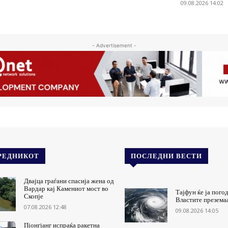
09.08.2026 14:02
- Advertisement -
РЕДНИКОТ
ПОСЛЕДНИ ВЕСТИ
Двајца граѓани спасија жена од
Вардар кај Камениот мост во
Тајфун ќе ја пого
Скопје
Властите презема
07.08.2026 12:48
09.08.2026 14:05
Пјонгјанг испраќа ракетна