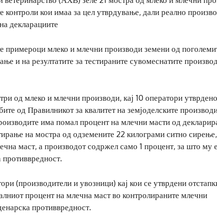
е контроли кои имаа за цел утврдување, дали реално произв
 на декларациите
ите примероци млеко и млечни производи земени од поголеми
ање и на резултатите за тестираните сувомеснатите производ
ри од млеко и млечни производи, кај 10 оператори утврдено
ите од Правилникот за квалитет на земјоделските производи
производите има помал процент на млечни масти од декларир
стирање на мостра од одземените 22 килограми ситно сирење,
ечна маст, а производот содржел само 1 процент, за што му 
а противвредност.
ори (производители и увозници) кај кои се утврдени отстапк
еалниот процент на млечна маст во контролираните млечни
 денарска противвредност.