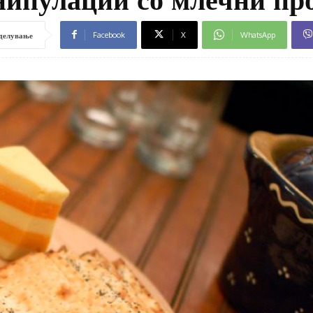
Facebook
X
WhatsApp
делување