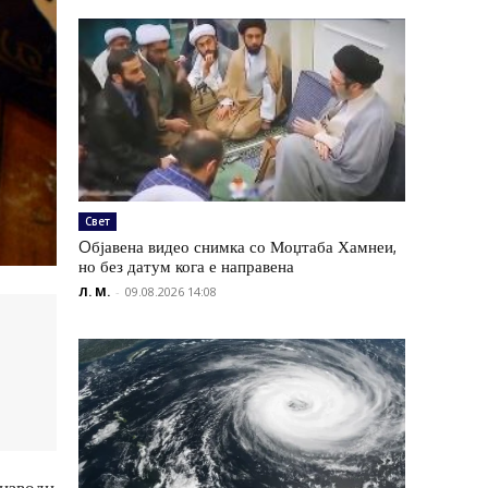
Свет
Oбјавена видео снимка со Моџтаба Хамнеи,
но без датум кога е направена
Л. М.
-
09.08.2026 14:08
оизводи