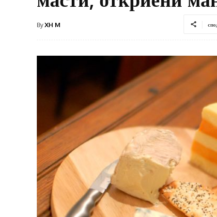
By
XH M
спо