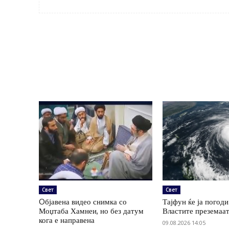
Свет
Свет
Oбјавена видео снимка со
Тајфун ќе ја погоди
Моџтаба Хамнеи, но без датум
Властите преземаа
кога е направена
09.08.2026 14:05