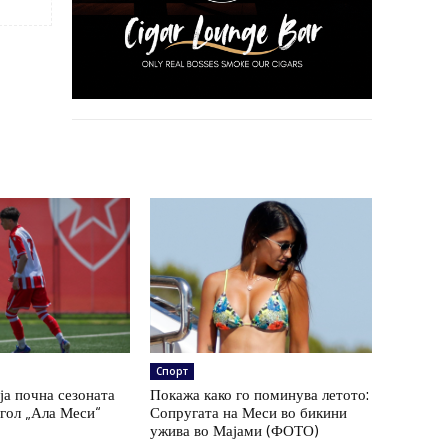
Спорт
ја почна сезоната
Покажа како го поминува летото:
 гол „Ала Меси“
Сопругата на Меси во бикини
ужива во Мајами (ФОТО)