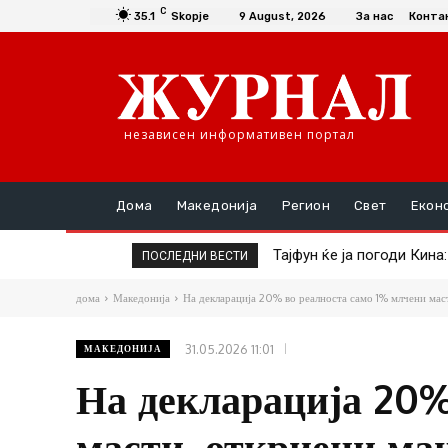
C
35.1
Skopje
9 August, 2026
За нас
Конта
независен информативен портал
Дома
Македонија
Регион
Свет
Екон
Тајфун ќе ја погоди Кина: 
Французите пишуваат: П
ПОСЛЕДНИ ВЕСТИ
дома
Македонија
На декларација 20% во реалноста само 1% млчени маст
31.05.2026 11:01
МАКЕДОНИЈА
На декларација 20%
масти, откриени ма