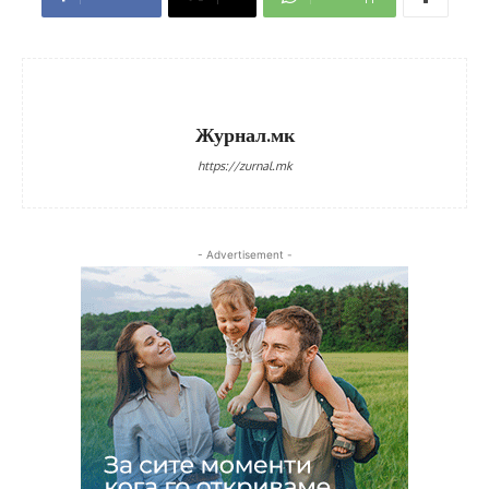
Журнал.мк
https://zurnal.mk
- Advertisement -