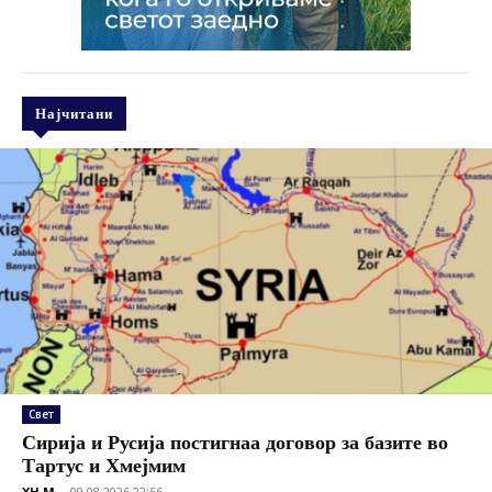
Најчитани
Свет
Сирија и Русија постигнаа договор за базите во
Тартус и Хмејмим
XH M
-
09.08.2026 22:56