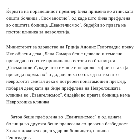
Ќерката на поранешниот премиер била примена во атинската
општа болница „Сисманоглио“, од каде што била префрлена
во општата болница „Евангелисмос“, бидејќи во првата не
постои клиника за неврологија.
Министерот за здравство на Грција Адонис Георгиадис преку
Икс објасни дека „Лена Самара беше целосно и темелно
прегледана со сите пропишани тестови во болницата
„Сисманоглио“, каде што имаше и невролог кој исто така ја
прегледа нормално“ и додаде дека со оглед на тоа што
неврологот сметал дека е потребен понатамошен преглед,
побарал девојката да биде префрлена на Невролошката
клиника во „Евангелисмос“, бидејќи во првата болница нема
Невролошка клиника.
– Затоа беше префрлена во „Евангелисмос“ и од едната
болница во другата беше пренесена со целосна безбедност.
За жал, доживеа срцев удар во болницата, напиша
Георгиадис.