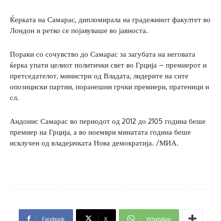
Ќерката на Самарас, дипломирала на градежниот факултет во
Лондон и ретко се појавуваше во јавноста.
Пораки со сочувство до Самарас за загубата на неговата
ќерка упати целиот политички свет во Грција – премиерот и
претседателот, министри од Владата, лидерите на сите
опозициски партии, поранешни грчки премиери, пратеници и
сл.
Андонис Самарас во периодот од 2012 до 2105 година беше
премиер на Грција, а во ноември минатата година беше
исклучен од владејачката Нова демократија. /МИА.
Facebook
X
WhatsApp