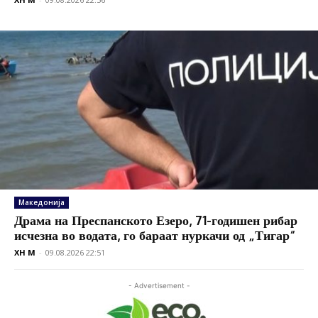
Македонија
Драма на Преспанското Езеро, 71-годишен рибар
исчезна во водата, го бараат нуркачи од „Тигар“
XH M
-
09.08.2026 22:51
- Advertisement -