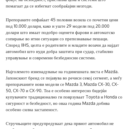
помагаат да се избегнат сообраќајни незгоди.
Препораките опфаќаат 45 половни возила со почетни цени
под 10.000 долари, како и уште 29 модели под 20.000
долари што имаат подобро оценети фарови и автоматско
сопирање во итни ситуации со препознавање пешаци.
Според IIHS, целта е родителите и младите возачи да најдат
автомобил што нуди добра заштита при судар, стабилно
управување и современи безбедносни системи.
Најголемото изненадување на годинешната листа е Mazda.
Јапонскиот бренд се појавува во речиси секој сегмент, а меѓу
препорачаните нови модели се Mazda 3, Mazda CX-30, CX-
50, CX-70 и CX-90. Тоа е особено интересно бидејќи
купувачите традиционално ги поврзуваат Toyota и Honda со
сигурност и безбедност, но оваа година Mazda добива
особено силна застапеност.
Стручњаците предупредуваат дека првиот автомобил не