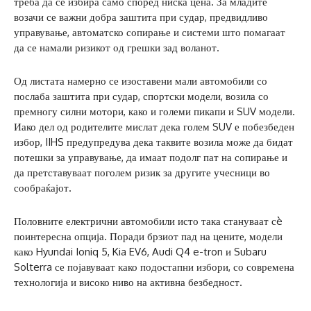
треба да се избира само според ниска цена. За младите
возачи се важни добра заштита при судар, предвидливо
управување, автоматско сопирање и системи што помагаат
да се намали ризикот од грешки зад воланот.
Од листата намерно се изоставени мали автомобили со
послаба заштита при судар, спортски модели, возила со
премногу силни мотори, како и големи пикапи и SUV модели.
Иако дел од родителите мислат дека голем SUV е побезбеден
избор, IIHS предупредува дека таквите возила може да бидат
потешки за управување, да имаат подолг пат на сопирање и
да претставуваат поголем ризик за другите учесници во
сообраќајот.
Половните електрични автомобили исто така стануваат сè
поинтересна опција. Поради брзиот пад на цените, модели
како Hyundai Ioniq 5, Kia EV6, Audi Q4 e-tron и Subaru
Solterra се појавуваат како подостапни избори, со современа
технологија и високо ниво на активна безбедност.