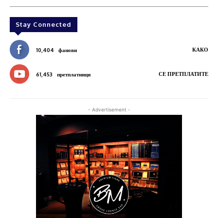
Stay Connected
КАКО
10,404
фанови
СЕ ПРЕТПЛАТИТЕ
61,453
претплатници
- Advertisement -