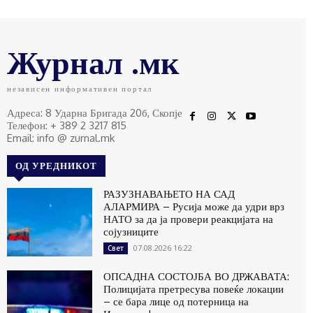
Журнал .мк
независен информативен портал
Адреса: 8 Ударна Бригада 20б, Скопје
Телефон: + 389 2 3217 815
Email: info @ zurnal.mk
ОД УРЕДНИКОТ
РАЗУЗНАВАЊЕТО НА САД
АЛАРМИРА – Русија може да удри врз
НАТО за да ја провери реакцијата на
сојузниците
07.08.2026 16:22
Свет
ОПСАДНА СОСТОЈБА ВО ДРЖАВАТА:
Полицијата претресува повеќе локации
– се бара лице од потерница на