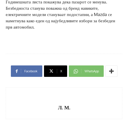
Годинешната листа покажува дека пазарот се менува.
Безбедноста станува поважна од бренд навиките,
електричните модели стануваат подостапни, а Mazda се
наметнува како еден од најубедливите избори за безбеден
прв автомобил.
Facebook
X
WhatsApp
Л. М.