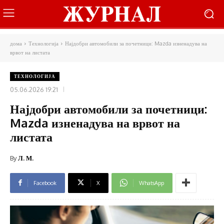
дома
Технологија
Најдобри автомобили за почетници: Mazda изненадува на
врвот на листата
ТЕХНОЛОГИЈА
05.06.2026 19:21
Најдобри автомобили за почетници:
Mazda изненадува на врвот на
листата
By
Л. М.
Facebook
X
WhatsApp