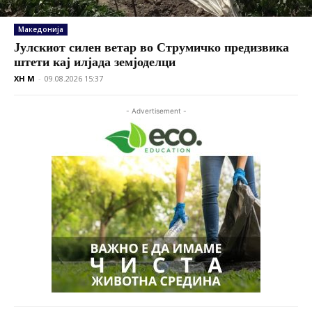
Македонија
Јулскиот силен ветар во Струмичко предизвика
штети кај илјада земјоделци
XH M
-
09.08.2026 15:37
- Advertisement -