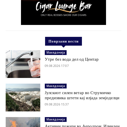
Поврзани вести
Македонија
Утре без вода дел од Центар
09.08.2026 17:07
Македонија
Јулскиот силен ветар во Струмичко
предизвика штети кај илјада земјоделци
09.08.2026 15:37
Македонија
Активни пожари во Аеродром, Илинден,