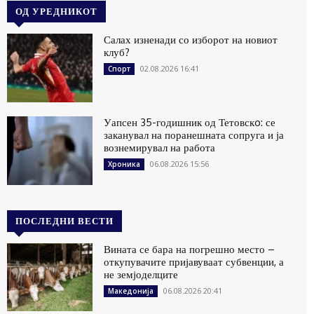
ОД УРЕДНИКОТ
Салах изненади со изборот на новиот
клуб?
02.08.2026 16:41
Спорт
Уапсен 35-годишник од Тетовскo: се
заканувал на поранешната сопруга и ја
вознемирувал на работа
06.08.2026 15:56
Хроника
ПОСЛЕДНИ ВЕСТИ
Вината се бара на погрешно место –
откупувачите пријавуваат субвенции, а
не земјоделците
06.08.2026 20:41
Македонија