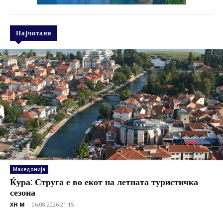
Најчитани
Македонија
Ќура: Струга е во екот на летната туристичка
сезона
XH M
-
06.08.2026 21:15