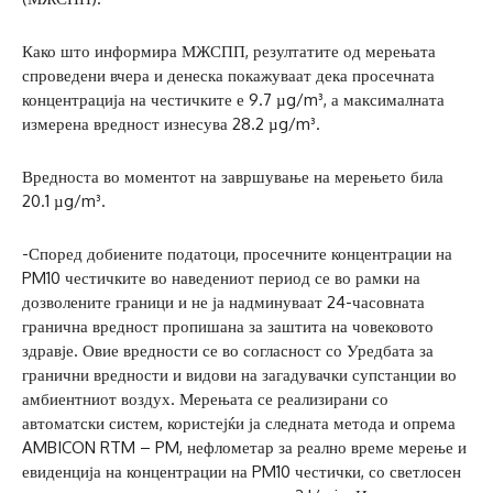
Како што информира МЖСПП, резултатите од мерењата
спроведени вчера и денеска покажуваат дека просечната
концентрација на честичките е 9.7 µg/m³, а максималната
измерена вредност изнесува 28.2 µg/m³.
Вредноста во моментот на завршување на мерењето била
20.1 µg/m³.
-Според добиените податоци, просечните концентрации на
PM10 честичките во наведениот период се во рамки на
дозволените граници и не ја надминуваат 24-часовната
гранична вредност пропишана за заштита на човековото
здравје. Овие вредности се во согласност со Уредбата за
гранични вредности и видови на загадувачки супстанции во
амбиентниот воздух. Мерењата се реализирани со
автоматски систем, користејќи ја следната метода и опрема
AMBICON RTM – PM, нефлометар за реално време мерење и
евиденција на концентрации на PM10 честички, со светлосен