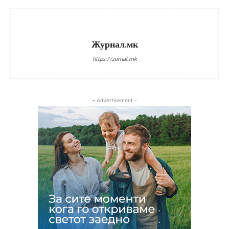
Журнал.мк
https://zurnal.mk
- Advertisement -