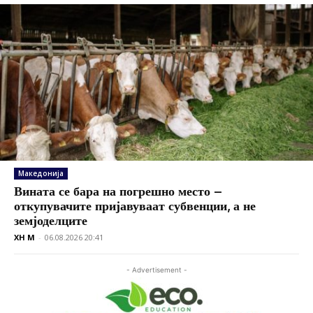
Македонија
Вината се бара на погрешно место –
откупувачите пријавуваат субвенции, а не
земјоделците
XH M
-
06.08.2026 20:41
- Advertisement -