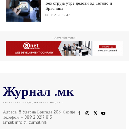
Без струја утре делови од Тетово и
Брвеница
06.08.2026 19:47
- Advertisement -
Журнал .мк
независен информативен портал
Адреса: 8 Ударна Бригада 20б, Скопје
Телефон: + 389 2 3217 815
Email: info @ zurnal.mk