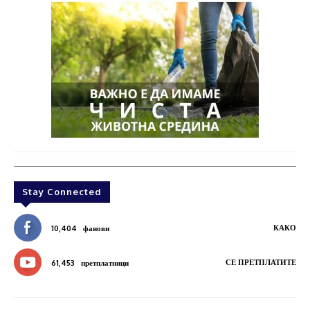
Stay Connected
КАКО
10,404
фанови
СЕ ПРЕТПЛАТИТЕ
61,453
претплатници