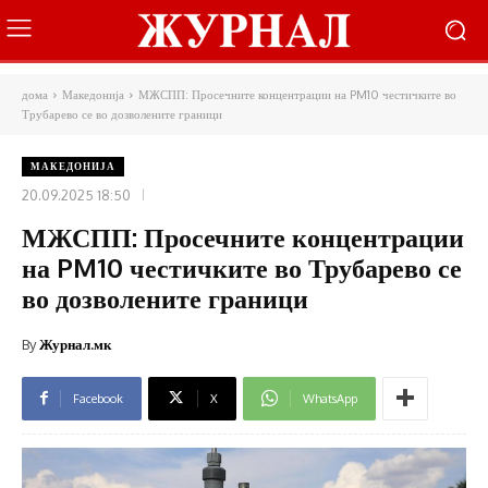
дома
Македонија
МЖСПП: Просечните концентрации на PM10 честичките во
Трубарево се во дозволените граници
МАКЕДОНИЈА
20.09.2025 18:50
МЖСПП: Просечните концентрации
на PM10 честичките во Трубарево се
во дозволените граници
By
Журнал.мк
Facebook
X
WhatsApp