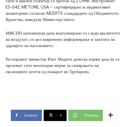
сноп и циклон селектор со проток од 2 l/min. Инструмент:
ES-642, METONE, USA – сертифициран за индикативен
мониторинг согласно MCERTS стандардите од Обединетото
Кралство, наведува Министерството.
МЖСПП напоменува дека контуинирано го следи квалитетот
на воздухот, со цел навремено информирање и заштита на
здравјето на населението.
Ресопрниот министер Изет Меџити денеска изјави дека ќе се
преземат сите неопходни мерки за санирањето на
еколошките штети од пожарот во Трубарево.
Facebook
X
WhatsApp