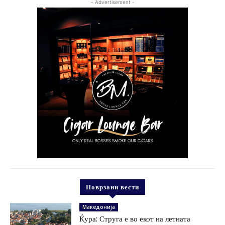
- Advertisement -
Поврзани вести
Македонија
Ќура: Струга е во екот на летната