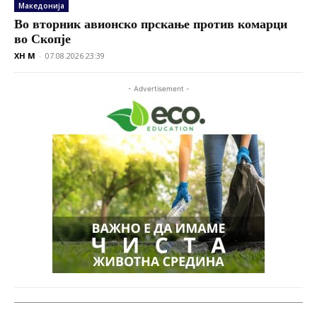
Македонија
Во вторник авионско прскање против комарци
во Скопје
XH M
-
07.08.2026 23:39
- Advertisement -