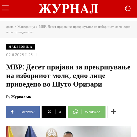
дома
Македонија
МВР: Десет пријави за прекршување на изборниот молк, едно
лице приведено во...
МАКЕДОНИЈА
02.11.2025 11:23
МВР: Десет пријави за прекршување
на изборниот молк, едно лице
приведено во Шуто Оризари
By
Журнал.мк
Facebook
X
WhatsApp