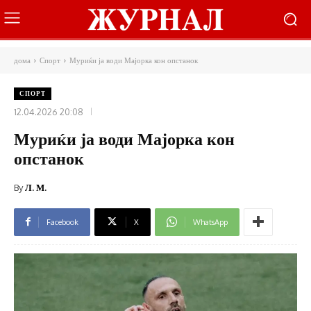
дома
Спорт
Муриќи ја води Мајорка кон опстанок
СПОРТ
12.04.2026 20:08
Муриќи ја води Мајорка кон
опстанок
By
Л. М.
Facebook
X
WhatsApp