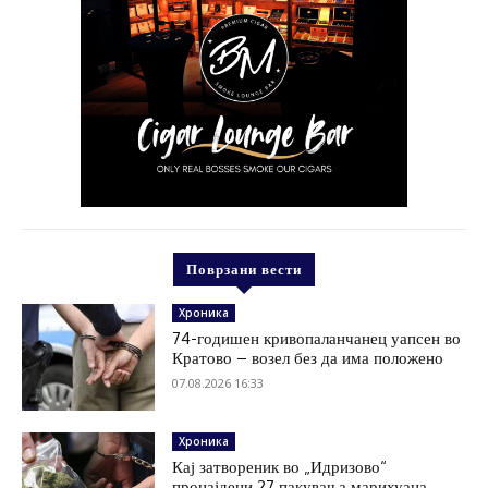
Поврзани вести
Хроника
74-годишен кривопаланчанец уапсен во
Кратово – возел без да има положено
07.08.2026 16:33
Хроника
Кај затвореник во „Идризово“
пронајдени 27 пакувања марихуана