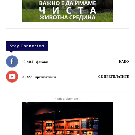
Stay Connected
КАКО
10,404
фанови
СЕ ПРЕТПЛАТИТЕ
61,453
претплатници
- Advertisement -