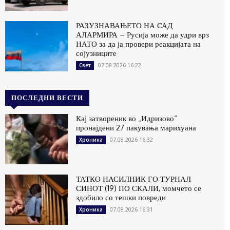
РАЗУЗНАВАЊЕТО НА САД
АЛАРМИРА – Русија може да удри врз
НАТО за да ја провери реакцијата на
сојузниците
07.08.2026 16:22
Свет
ПОСЛЕДНИ ВЕСТИ
Кај затвореник во „Идризово“
пронајдени 27 пакувања марихуана
07.08.2026 16:32
Хроника
ТАТКО НАСИЛНИК ГО ТУРНАЛ
СИНОТ (19) ПО СКАЛИ, момчето се
здобило со тешки повреди
07.08.2026 16:31
Хроника