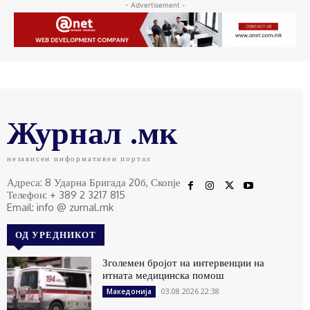
- Advertisement -
Журнал .мк
независен информативен портал
Адреса: 8 Ударна Бригада 20б, Скопје
Телефон: + 389 2 3217 815
Email: info @ zurnal.mk
ОД УРЕДНИКОТ
Зголемен бројот на интервенции на
итната медицинска помош
03.08.2026 22:38
Македонија