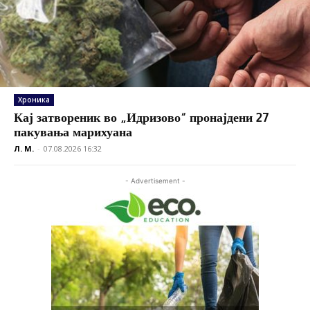
Хроника
Кај затвореник во „Идризово“ пронајдени 27
пакувања марихуана
Л. М.
-
07.08.2026 16:32
- Advertisement -