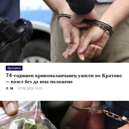
Хроника
74-годишен кривопаланчанец уапсен во Кратово
– возел без да има положено
Л. М.
-
07.08.2026 16:33