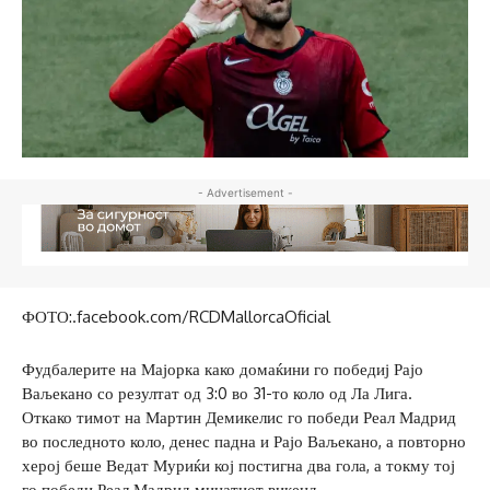
- Advertisement -
ФОТО:.facebook.com/RCDMallorcaOficial
Фудбалерите на Мајорка како домаќини го победиј Рајо
Ваљекано со резултат од 3:0 во 31-то коло од Ла Лига.
Откако тимот на Мартин Демикелис го победи Реал Мадрид
во последното коло, денес падна и Рајо Ваљекано, а повторно
херој беше Ведат Муриќи кој постигна два гола, а токму тој
го победи Реал Мадрид минатиот викенд.