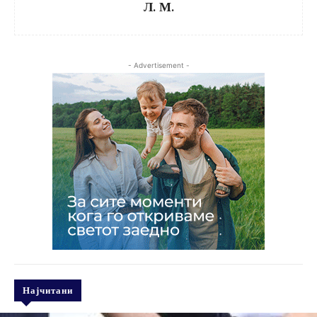
Л. М.
- Advertisement -
Најчитани