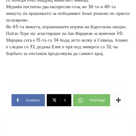
Муриќи постигна два експресни гола, во 36-та и 40-та
минута, па прашањето за победникот беше решено по првото
полувреме.
Во 65-та минута, поранешните играчи на Барселона заедно,
Пабло Торе му асистираше на Јан Вирџили за конечни 3:0.
Мајорка сега е 15-та со 34 бода, исто колку и Севиља, Алавес
е следен со 33, додека Елче е прв под линијата со 32, па
борбата за опстанок продолжува до самиот крај.
Facebook
X
WhatsApp