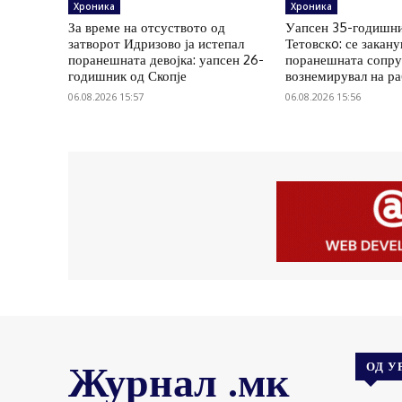
Хроника
Хроника
За време на отсуството од
Уапсен 35-годишни
затворот Идризово ја истепал
Тетовскo: се закану
поранешната девојка: уапсен 26-
поранешната сопруг
годишник од Скопје
вознемирувал на р
06.08.2026 15:57
06.08.2026 15:56
Журнал .мк
ОД У