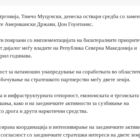
рговија, Тимчо Муцунски, денеска оствари средба со замен
те Американски Држави, Џон Гоунтанис.
ти поврзани со имплементацијата на билатералните приорите
т дијалог меѓу владите на Република Северна Македонија и
рил годинава.
ост за натамошно унапредување на соработката во областит
бочување на стратешкото партнерство меѓу двете земји.
а и инфраструктурната отпорност, економската и трговската
шања, како и на заедничките активности за сузбивање на
со дрога и други наркотични средства.
нуирана координација и интензивирање на заедничките актив
согласност со заедничките стратешки интереси на двете земј