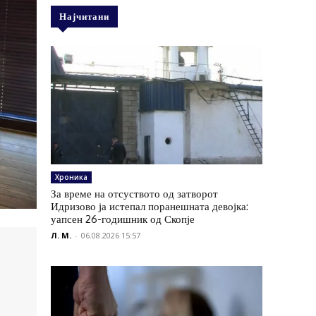
Најчитани
Хроника
За време на отсуството од затворот
Идризово ја истепал поранешната девојка:
уапсен 26-годишник од Скопје
Л. М.
-
06.08.2026 15:57