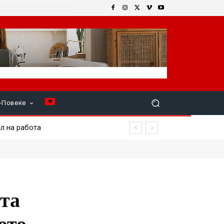
+Повеќе
на работа
та
ото