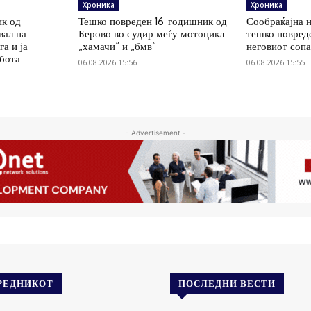
Хроника
Хроника
к од
Тешко повреден 16-годишник од
Сообраќајна н
вал на
Берово во судир меѓу мотоцикл
тешко повред
а и ја
„хамачи“ и „бмв“
неговиот соп
абота
06.08.2026 15:56
06.08.2026 15:55
- Advertisement -
РЕДНИКОТ
ПОСЛЕДНИ ВЕСТИ