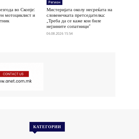
Регион
езгода во Скопје:
Мистеријата околу несреќата на
ен мотоциклист и
словенечката претседателка:
атник
„Треба да се каже кои биле
нејзините сопатници“
06.08.2026 15:54
КАТЕГОРИИ