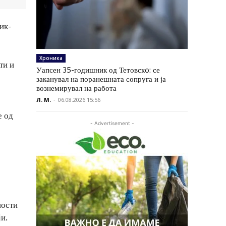
ик-
Хроника
ти и
Уапсен 35-годишник од Тетовскo: се
заканувал на поранешната сопруга и ја
вознемирувал на работа
Л. М.
-
06.08.2026 15:56
е од
- Advertisement -
ности
и.