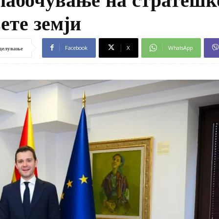
ете земји
Facebook
X
WhatsApp
делување