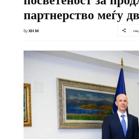
партнерство меѓу дв
By
XH M
спо