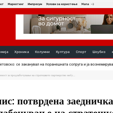
акт
Маркетинг
Импресум
Услови за користење
Мапа
омија
Хроника
Колумни
Култура
Спорт
Шоубиз
овскo: се заканувал на поранешната сопруга и ја вознемирувал 
шник од Берово во судир меѓу мотоцикл „хамачи“ и „бмв“
еност за продлабочување на стратешкото партнерство меѓу...
ис: потврдена заедничка
длабочување на стратешк