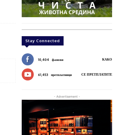
Stay Connected
КАКО
10,404
фанови
СЕ ПРЕТПЛАТИТЕ
61,453
претплатници
- Advertisement -