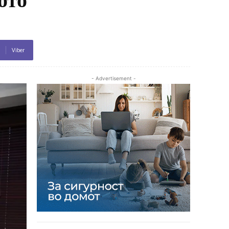
Viber
- Advertisement -