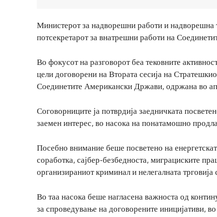
Министерот за надворешни работи и надворешна т
потсекретарот за внатрешни работи на Соединети
Во фокусот на разговорот беа тековните активнос
цели договорени на Втората сесија на Стратешкио
Соединетите Американски Држави, одржана во ап
Соговорниците ја потврдија заедничката посветен
заемен интерес, во насока на понатамошно продла
Посебно внимание беше посветено на енергетскат
соработка, сајбер-безбедноста, миграциските пра
организираниот криминал и нелегалната трговија 
Во таа насока беше нагласена важноста од конти
за спроведување на договорените иницијативи, во 