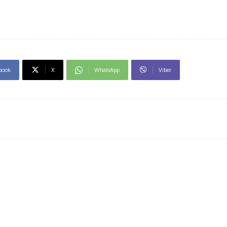
book
X
WhatsApp
Viber