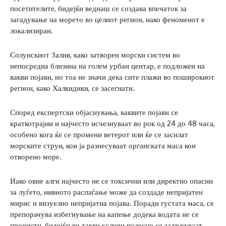
посетителите, бидејќи веднаш се создава впечаток за
загадување на морето во целиот регион, иако феноменот е
локализиран.
Солунскиот Залив, како затворен морски систем во
непосредна близина на голем урбан центар, е подложен на
вакви појави, но тоа не значи дека сите плажи во поширокиот
регион, како Халкидики, се засегнати.
Според експертски објаснувања, ваквите појави се
краткотрајни и најчесто исчезнуваат во рок од 24 до 48 часа,
особено кога ќе се промени ветерот или ќе се засилат
морските струи, кои ја разнесуваат органската маса кон
отворено море.
Иако овие алги најчесто не се токсични или директно опасни
за луѓето, нивното распаѓање може да создаде непријатен
мирис и визуелно непријатна појава. Поради густата маса, се
препорачува избегнување на капење додека водата не се
прочисти, бидејќи во такви услови полесно се задржуваат