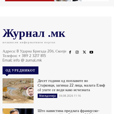
Журнал .мк
независен информативен портал
Адреса: 8 Ударна Бригада 20б, Скопје
Телефон: + 389 2 3217 815
Email: info @ zurnal.mk
ОД УРЕДНИКОТ
Десет години од поплавите во
Стајковци, загинаа 22 лица, малата Елиф
сѐ уште се води како исчезната
06.08.2026 11:16
Македонија
Што навистина предлага француско-