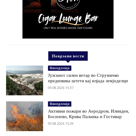
Поврзани вести
Македонија
Јулскиот силен ветар во Струмичко
предизвика штети кај илјада земјоделци
09.08.2026 15:37
Македонија
Активни пожари во Аеродром, Илинден,
Босилово, Крива Паланка и Гостивар
09.08.2026 15:29