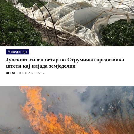
Македонија
Јулскиот силен ветар во Струмичко предизвика
штети кај илјада земјоделци
XH M
-
09.08.2026 15:37