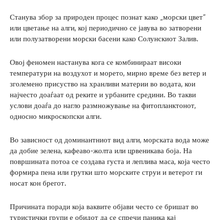
Станува збор за природен процес познат како „морски цвет“
или цветање на алги, кој периодично се јавува во затворени
или полузатворени морски басени како Солунскиот Залив.
Овој феномен настанува кога се комбинираат високи
температури на воздухот и морето, мирно време без ветер и
зголемено присуство на хранливи материи во водата, кои
најчесто доаѓаат од реките и урбаните средини. Во такви
услови доаѓа до нагло размножување на фитопланктонот,
односно микроскопски алги.
Во зависност од доминантниот вид алги, морската вода може
да добие зелена, кафеаво-жолта или црвеникава боја. На
површината потоа се создава густа и леплива маса, која често
формира пена или грутки што морските струи и ветерот ги
носат кон брегот.
Причината поради која ваквите објави често се бришат во
туристички групи е обидот да се спречи паника кај