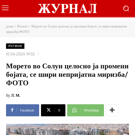
дома
Регион
Морето во Солун целосно ја промени бојата, се шири непријатна
миризба/ФОТО
РЕГИОН
10.06.2026 19:02
Морето во Солун целосно ја промени
бојата, се шири непријатна миризба/
ФОТО
By
Л. М.
Facebook
X
WhatsApp