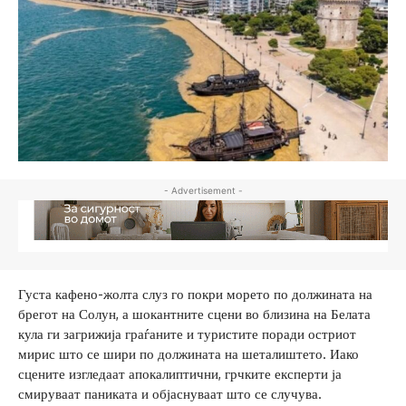
- Advertisement -
Густа кафено-жолта слуз го покри морето по должината на
брегот на Солун, а шокантните сцени во близина на Белата
кула ги загрижија граѓаните и туристите поради остриот
мирис што се шири по должината на шеталиштето. Иако
сцените изгледаат апокалиптични, грчките експерти ја
смируваат паниката и објаснуваат што се случува.