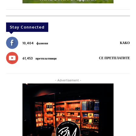
Stay Connected
КАКО
10,404
фанови
СЕ ПРЕТПЛАТИТЕ
61,453
претплатници
- Advertisement -