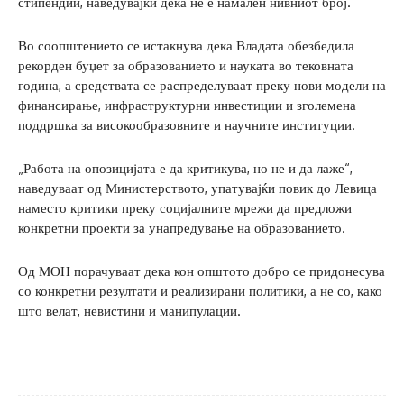
стипендии, наведувајќи дека не е намален нивниот број.
Во соопштението се истакнува дека Владата обезбедила
рекорден буџет за образованието и науката во тековната
година, а средствата се распределуваат преку нови модели на
финансирање, инфраструктурни инвестиции и зголемена
поддршка за високообразовните и научните институции.
„Работа на опозицијата е да критикува, но не и да лаже“,
наведуваат од Министерството, упатувајќи повик до Левица
наместо критики преку социјалните мрежи да предложи
конкретни проекти за унапредување на образованието.
Од МОН порачуваат дека кон општото добро се придонесува
со конкретни резултати и реализирани политики, а не со, како
што велат, невистини и манипулации.