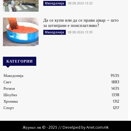
08.08.2026 13:32
Македонија
Да се купи или да се прави ајвар – што
за штипјани е поисплатливо?
08.08.2026 13:30
Македонија
КАТЕГОРИИ
Македонија
9535
Свет
1883
Регион
1435
Шоубиз
1338
Хроника
1312
Спорт
1217
Журнал .мк © - 2025 // Develped by Anet.com.mk