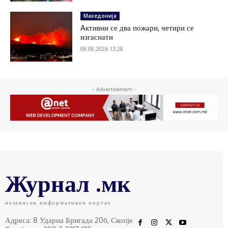
Македонија
Aктивни се два пожари, четири се
изгаснати
08.08.2026 13:28
- Advertisement -
Журнал .мк
независен информативен портал
Адреса: 8 Ударна Бригада 20б, Скопје