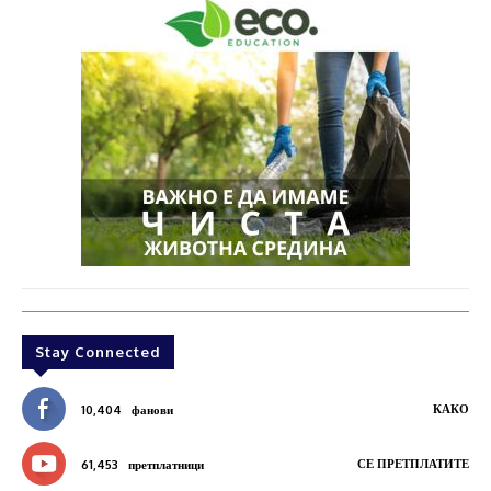
Stay Connected
КАКО
10,404
фанови
СЕ ПРЕТПЛАТИТЕ
61,453
претплатници