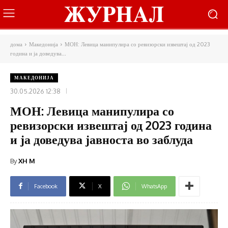
дома
Македонија
МОН: Левица манипулира со ревизорски извештај од 2023
година и ја доведува...
МАКЕДОНИЈА
30.05.2026 12:38
МОН: Левица манипулира со
ревизорски извештај од 2023 година
и ја доведува јавноста во заблуда
By
XH M
Facebook
X
WhatsApp