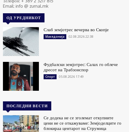
Телефон: + 389 2 3217 815
Email: info @ zurnal.mk
ОД УРЕДНИКОТ
Слаб земјотрес вечерва во Скопје
02.08.2026 22:38
Македонија
Фудбалски земјотрес: Салах го облече
дресот на Трабзонспор
05.08.2026 17:49
Спорт
ПОСЛЕДНИ ВЕСТИ
Се додека не се зголемат откупните
цени не се откажуваме: Земјоделците го
блокираа центарот на Струмица