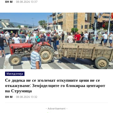
XH M
-
08.08.2026 13:37
Македонија
Се додека не се зголемат откупните цени не се
откажуваме: Земјоделците го блокираа центарот
на Струмица
XH M
-
08.08.2026 13:32
- Advertisement -