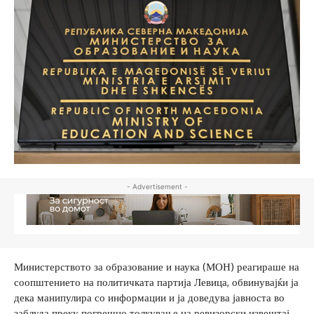
- Advertisement -
Министерството за образование и наука (МОН) реагираше на
соопштението на политичката партија Левица, обвинувајќи ја
дека манипулира со информации и ја доведува јавноста во
заблуда преку погрешно толкување на ревизорски извештај