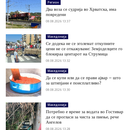
Регион
Два воза се судрија во Хрватска, има
повредени
08.08.2026 13:37
Македонија
Се додека не се зголемат откупните
цени не се откажуваме: Земјоделците го
блокираа центарот на Струмица
08.08.2026 13:32
Македонија
Да се купи или да се прави ајвар – што
за штипјани е поисплатливо?
08.08.2026 13:30
Македонија
Потребно е време за водата во Гостивар
да се прогласи за чиста за пиење, рече
Ангелов
08.08.2026 13:28