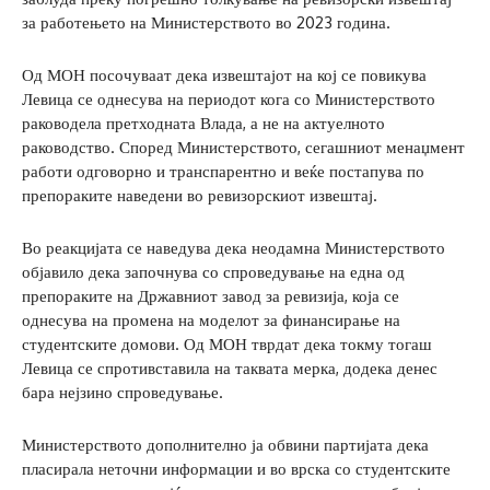
за работењето на Министерството во 2023 година.
Од МОН посочуваат дека извештајот на кој се повикува
Левица се однесува на периодот кога со Министерството
раководела претходната Влада, а не на актуелното
раководство. Според Министерството, сегашниот менаџмент
работи одговорно и транспарентно и веќе постапува по
препораките наведени во ревизорскиот извештај.
Во реакцијата се наведува дека неодамна Министерството
објавило дека започнува со спроведување на една од
препораките на Државниот завод за ревизија, која се
однесува на промена на моделот за финансирање на
студентските домови. Од МОН тврдат дека токму тогаш
Левица се спротивставила на таквата мерка, додека денес
бара нејзино спроведување.
Министерството дополнително ја обвини партијата дека
пласирала неточни информации и во врска со студентските