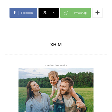
Facebook
X
WhatsApp
XH M
- Advertisement -