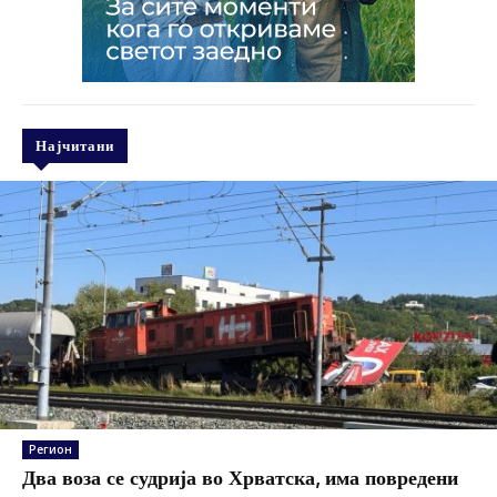
Најчитани
Регион
Два воза се судрија во Хрватска, има повредени