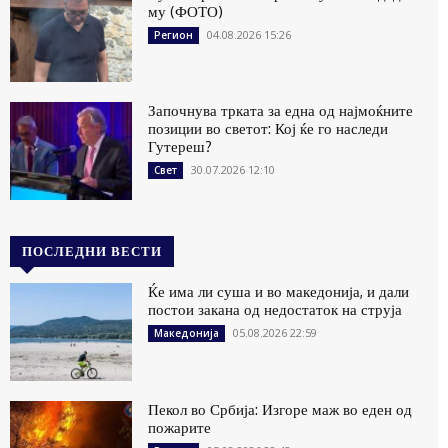
му (ФОТО)
04.08.2026 15:26
Регион
Започнува трката за една од најмоќните
позиции во светот: Кој ќе го наследи
Гутереш?
30.07.2026 12:10
Свет
ПОСЛЕДНИ ВЕСТИ
Ќе има ли суша и во македонија, и дали
постои закана од недостаток на струја
05.08.2026 22:59
Македонија
Пекол во Србија: Изгоре маж во еден од
пожарите