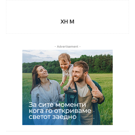
XH M
- Advertisement -