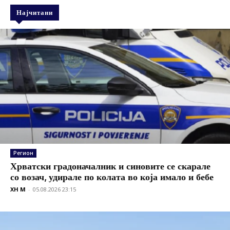
Најчитани
Регион
Хрватски градоначалник и синовите се скарале
со возач, удирале по колата во која имало и бебе
XH M
-
05.08.2026 23:15