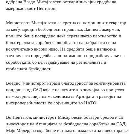
одбрана Владо Мисајловски оствари значајни средби во
американскиот Пентагон.
Министерот Мисајловски се сретна со помошникот секретар
за меѓународни безбедносни прашања, Даниел Зимерман,
при што беше потврдено дека стратешкото партнерство и
билатералната соработка во областа на одбраната се на
исклучително високо ниво. На средбата беше нагласена
заедничката определба за понатамошно продлабочување на
соработката, со цел зајакнување на регионалната и
глобалната безбедност.
Воедно, министерот изрази благодарност за континуираната
поддршка од САД која е исклучително значајна во процесот
на модернизација на македонската Армијата и развојот на
интероперабилноста со сојузниците во НАТО.
Во Пентагон, министерот Мисајловски оствари средба и со
директорот на Агенцијата за безбедносна соработка на САД,
Мајк Милер, на која беше истакната важноста за инвестирање