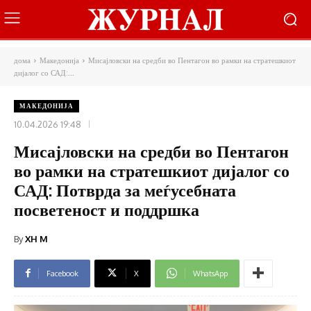
дома
Македонија
Мисајловски на средби во Пентагон во рамки на стратешкиот
дијалог со САД:...
МАКЕДОНИЈА
10.04.2026 19:48
Мисајловски на средби во Пентагон
во рамки на стратешкиот дијалог со
САД: Потврда за меѓусебната
посветеност и поддршка
By
XH M
Facebook
X
WhatsApp