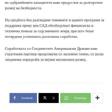
во одбранбените капацитети како предуслов за долгорочен
развој на безбедноста.
На средбата беа разгледани тековните и идните програми за
поддршка преку кои САД обезбедуваат финансиска и
техничка помош за сојузничките земји, при што беше
потврдена успешната досегашна соработка.
Соработката со Соединетите Американски Држави како
стратешки партнер продолжува со засилено темпо, со јасна
заедничка определба за нејзин натамошен развој.
Facebook
X
WhatsApp