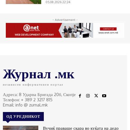
05.08.2026 22:24
- Advertisement -
Журнал .мк
независен информативен портал
Адреса: 8 Ударна Бригада 20б, Скопје
Телефон: + 389 2 3217 815
Email: info @ zurnal.mk
ОД УРЕДНИКОТ
Вучиќ праваше скара во куќата на дедо