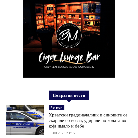
Поврзани вести
Регион
Хрватски градоначалник и синовите се
скарале со возач, удирале по колата во
која имало и бебе
05.08.2026 23:15