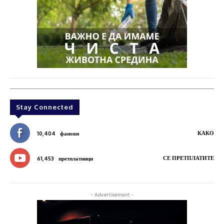
Stay Connected
КАКО
10,404
фанови
СЕ ПРЕТПЛАТИТЕ
61,453
претплатници
- Advertisement -