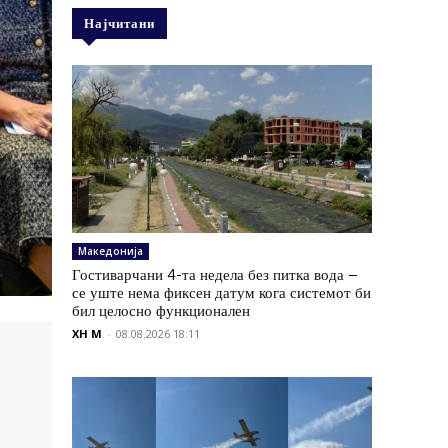
Најчитани
Македонија
Гостиварчани 4-та недела без питка вода –
се уште нема фиксен датум кога системот би
бил целосно функционален
XH M
-
08.08.2026 18:11