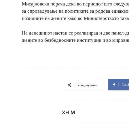
Мисајловски порача дека во периодот што следува
за спроведување на политиките за родова еднакво
позициите на жените како во Министерството така
На денешниот настан се реализираа и две панел-д
жените во безбедносните институции и во мировн
Face
споделување
XH M