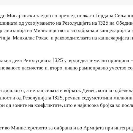
адо Мисајловски заедно со претседателката Гордана Сиљано
шнината од усвојувањето на Резолуцијата на 1325 на Обедин
организација на Министерството за одбрана и канцеларијата
Унија, Маихалис Рокас, и раководителката на канцеларијата 
акна дека Резолуцијата 1325 утврди два темелни принципа –
снованото насилство и, второ, нивно рамноправно учество со
 дијалогот, а не зад силата и војната. Денес, кога ја одбеле
дност и од Резолуцијата 1325, речиси седумстотини милион
и од зоните на конфликтите, што е највисока бројка во посл
т во Министерството за одбрана и во Армијата при интегри