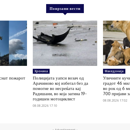
Поврзани вести
Хроника
Македонија
аснат пожарот
Полицијата уапси возач од
Уличните куч
Арачиново кој избегал без да
градот 46 мил
помогне во несреќата кај
во рок од 6 м
Радишани, во која загина 19-
700 пријави з
годишен мотоциклист
08.08.2026 17:02
08.08.2026 17:10
- Advertisement -