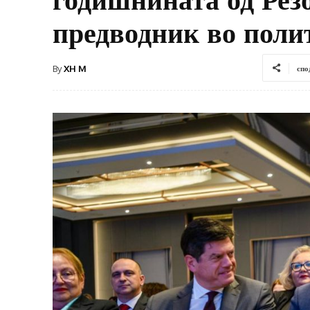
предводник во поли
By
XH M
спо