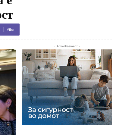
ост
Viber
- Advertisement -