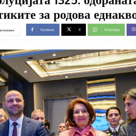
тиките за родова еднакв
Facebook
X
WhatsApp
делување