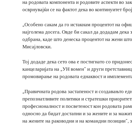
на родовата компонента и родовите аспекти во за
осврнувајќи се на фактот дека во континуитет бро
„Особено сакам да го истакнам процентот на офице
најголема досега. Овде би сакал да додадам дека
одбрана, каде што денеска процентот на жени што
Мисајловски.
Тој додаде дека сето ова е постигнато со придоне
канцеларијата на „УН вомен“ и други претставници
промовирање на родовата еднаквост и имплемента
„Правичната родова застапеност и создавањто една
препознатливите политики и стратешки приоритет
професионалност и посветеност кон родовата рамн
односно да бидат достапни и за жените и за мажит
на жените на раководни и на командни позиции“, 