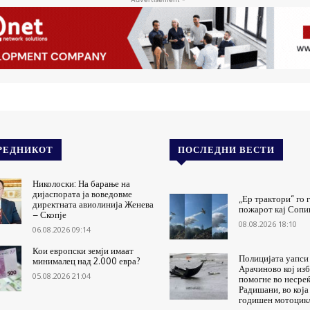
РЕДНИКОТ
ПОСЛЕДНИ ВЕСТИ
Николоски: На барање на
дијаспората ја воведовме
„Ер трактори“ го 
директната авиолинија Женева
пожарот кај Соп
– Скопје
08.08.2026 18:10
06.08.2026 09:14
Кои европски земји имаат
Полицијата уапси 
минималец над 2.000 евра?
Арачиново кој изб
05.08.2026 21:04
помогне во несреќ
Радишани, во која 
годишен мотоцик