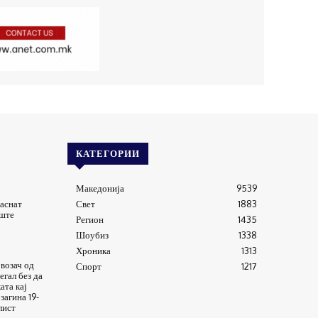
КАТЕГОРИИ
Македонија
9539
гаснат
Свет
1883
иште
Регион
1435
Шоубиз
1338
Хроника
1313
возач од
Спорт
1217
егал без да
ата кај
загина 19-
лист