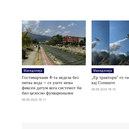
Македонија
Македонија
Гостиварчани 4-та недела без
„Ер трактори“ го г
питка вода – се уште нема
кај Сопиште
фиксен датум кога системот би
08.08.2026 18:10
бил целосно функционален
08.08.2026 18:11