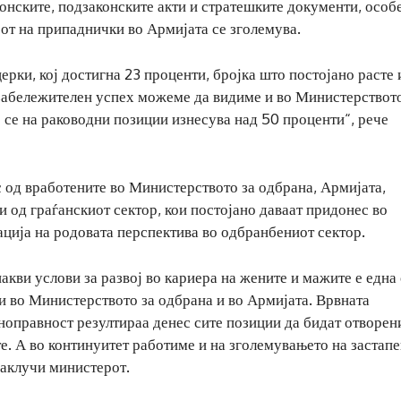
конските, подзаконските акти и стратешките документи, особ
јот на припаднички во Армијата се зголемува.
рки, кој достигна 23 проценти, бројка што постојано расте 
 забележителен успех можеме да видиме и во Министерството
 се на раководни позиции изнесува над 50 проценти“, рече
с од вработените во Министерството за одбрана, Армијата,
 од граѓанскиот сектор, кои постојано даваат придонес во
ција на родовата перспектива во одбранбениот сектор.
кви услови за развој во кариера на жените и мажите е една
и во Министерството за одбрана и во Армијата. Врвната
оправност резултираа денес сите позиции да бидат отворен
е. А во континуитет работиме и на зголемувањето на застап
заклучи министерот.