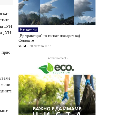
вска-
етите
 на „УН
Македонија
на „УН
„Ер трактори“ го гаснат пожарот кај
Сопиште
XH M
-
08.08.2026 18:10
 прво,
- Advertisement -
жуваме
и жени
едните
рање