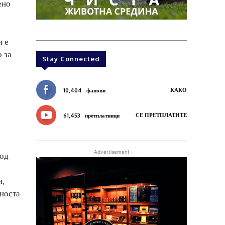
ено
и е
 за
Stay Connected
КАКО
10,404
фанови
СЕ ПРЕТПЛАТИТЕ
61,453
претплатници
- Advertisement -
 од
и,
еноста