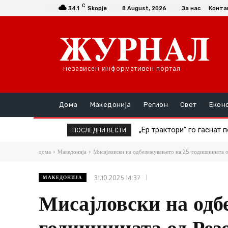
C
34.1
Skopje
8 August, 2026
За нас
Конта
независен информативен портал
Дома
Македонија
Регион
Свет
Екон
„Ер трактори“ го гаснат по
Полицијата уапси возач 
ПОСЛЕДНИ ВЕСТИ
годишен мотоциклист
дома
Македонија
Мисајловски на одбележувањето на 25-годишнината од 
31.10.2025 14:37
МАКЕДОНИЈА
Мисајловски на одб
годишнината од Резо