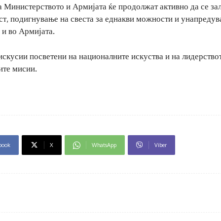
 Министерството и Армијата ќе продолжат активно да се за
ст, подигнување на свеста за еднакви можности и унапредув
 и во Армијата.
искусии посветени на националните искуства и на лидерство
ите мисии.
book
X
WhatsApp
Viber