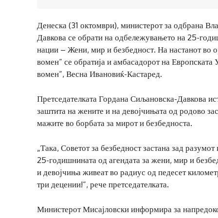
Денеска (31 октомври), министерот за одбрана Вл
Давкова се обрати на одбележувањето на 25-годи
нации – Жени, мир и безбедност. На настанот во 
вомен“ се обратија и амбасадорот на Европската 
вомен“, Весна Ивановиќ-Кастаред.
Претседателката Гордана Сиљановска-Давкова ист
заштита на жените и на девојчињата од родово за
мажите во борбата за мирот и безбедноста.
„Така, Советот за безбедност застана зад разумот и
25-годишнината од агендата за жени, мир и безбе
и девојчиња живеат во радиус од педесет километр
три децении!“, рече претседателката.
Министерот Мисајловски информира за напредоко