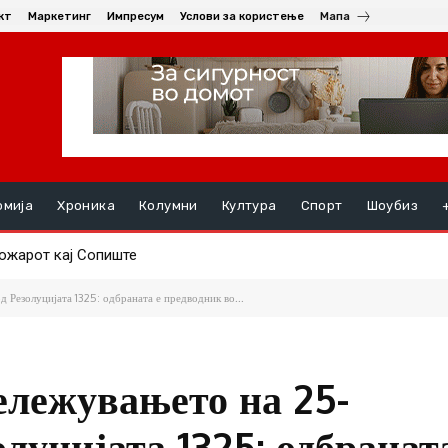
кт
Маркетинг
Импресум
Услови за користење
Мапа
омија
Хроника
Колумни
Култура
Спорт
Шоубиз
жарот кај Сопиште
од Арачиново кој избегал без да помогне во несреќата кај Ради
Резолуцијата 1325: одбраната е предводник во...
ележувањето на 25-
луцијата 1325: одбранат