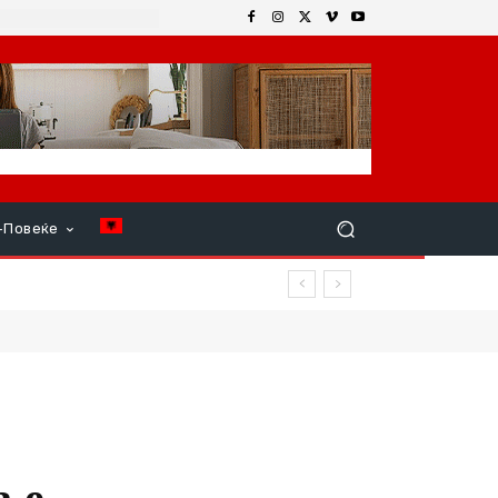
+Повеќе
шани, во која загина 19-
а е