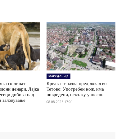
Македонија
иња го чинат
Крвава тепачка пред локал во
иони денари, Лајка
Тетово: Употребен нож, има
есеци добива над
повредени, неколку уапсени
а заловување
08.08.2026 17:01