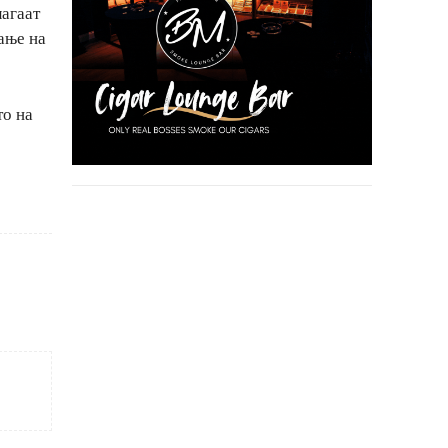
лагаат
ање на
то на