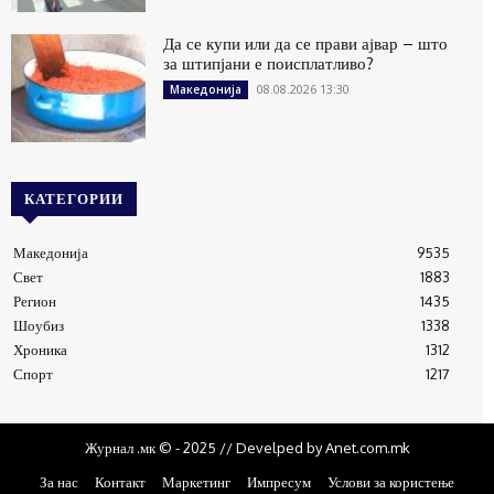
Да се купи или да се прави ајвар – што
за штипјани е поисплатливо?
08.08.2026 13:30
Македонија
КАТЕГОРИИ
Македонија
9535
Свет
1883
Регион
1435
Шоубиз
1338
Хроника
1312
Спорт
1217
Журнал .мк © - 2025 // Develped by Anet.com.mk
За нас
Контакт
Маркетинг
Импресум
Услови за користење