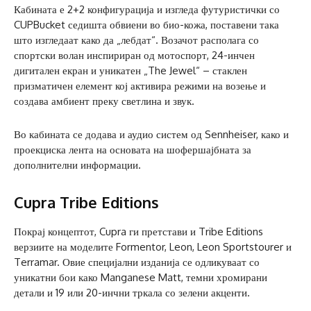
Кабината е 2+2 конфигурација и изгледа футуристички со
CUPBucket седишта обвиени во био-кожа, поставени така
што изгледаат како да „лебдат“. Возачот располага со
спортски волан инспириран од мотоспорт, 24-инчен
дигитален екран и уникатен „The Jewel“ – стаклен
призматичен елемент кој активира режими на возење и
создава амбиент преку светлина и звук.
Во кабината се додава и аудио систем од Sennheiser, како и
проекциска лента на основата на шофершајбната за
дополнителни информации.
Cupra Tribe Editions
Покрај концептот, Cupra ги претстави и Tribe Editions
верзиите на моделите Formentor, Leon, Leon Sportstourer и
Terramar. Овие специјални изданија се одликуваат со
уникатни бои како Manganese Matt, темни хромирани
детали и 19 или 20-инчни тркала со зелени акценти.