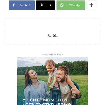
Facebook
X
WhatsApp
Л. М.
- Advertisement -