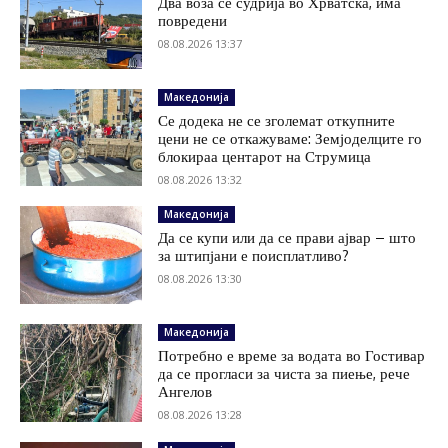
Два воза се судрија во Хрватска, има
повредени
08.08.2026 13:37
Македонија
Се додека не се зголемат откупните
цени не се откажуваме: Земјоделците го
блокираа центарот на Струмица
08.08.2026 13:32
Македонија
Да се купи или да се прави ајвар – што
за штипјани е поисплатливо?
08.08.2026 13:30
Македонија
Потребно е време за водата во Гостивар
да се прогласи за чиста за пиење, рече
Ангелов
08.08.2026 13:28