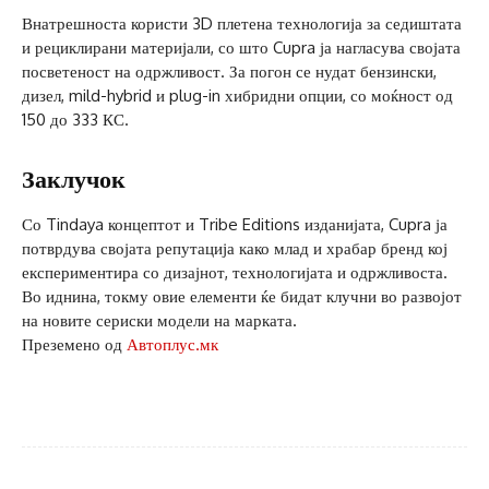
Внатрешноста користи 3D плетена технологија за седиштата
и рециклирани материјали, со што Cupra ја нагласува својата
посветеност на одржливост. За погон се нудат бензински,
дизел, mild-hybrid и plug-in хибридни опции, со моќност од
150 до 333 КС.
Заклучок
Со Tindaya концептот и Tribe Editions изданијата, Cupra ја
потврдува својата репутација како млад и храбар бренд кој
експериментира со дизајнот, технологијата и одржливоста.
Во иднина, токму овие елементи ќе бидат клучни во развојот
на новите сериски модели на марката.
Преземено од
Автоплус.мк