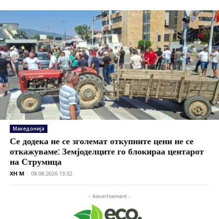
Македонија
Се додека не се зголемат откупните цени не се
откажуваме: Земјоделците го блокираа центарот
на Струмица
XH M
-
08.08.2026 13:32
- Advertisement -