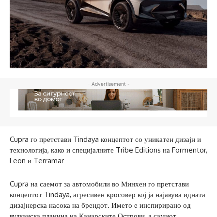
- Advertisement -
Cupra го претстави Tindaya концептот со уникатен дизајн и
технологија, како и специјалните Tribe Editions на Formentor,
Leon и Terramar
Cupra на саемот за автомобили во Минхен го претстави
концептот Tindaya, агресивен кросовер кој ја најавува идната
дизајнерска насока на брендот. Името е инспирирано од
вулканска планина на Канарските Острови, а самиот