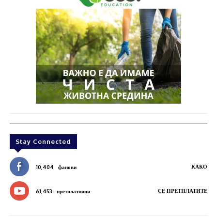
Stay Connected
КАКО
10,404
фанови
СЕ ПРЕТПЛАТИТЕ
61,453
претплатници