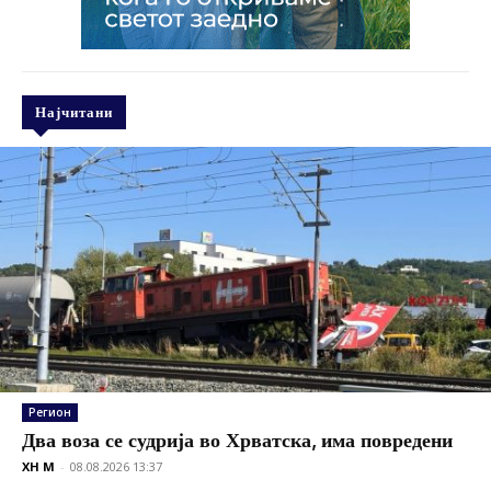
Најчитани
Регион
Два воза се судрија во Хрватска, има повредени
XH M
-
08.08.2026 13:37