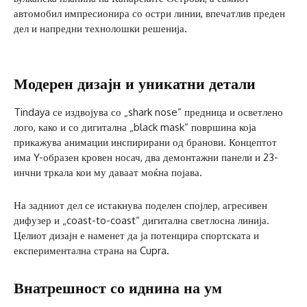
автомобил импресионира со остри линии, впечатлив преден
дел и напредни технолошки решенија.
Модерен дизајн и уникатни детали
Tindaya се издвојува со „shark nose“ предница и осветлено
лого, како и со дигитална „black mask“ површина која
прикажува анимации инспирирани од бранови. Концептот
има Y-образен кровен носач, два демонтажни панели и 23-
инчни тркала кои му даваат моќна појава.
На задниот дел се истакнува поделен спојлер, агресивен
дифузер и „coast-to-coast“ дигитална светлосна линија.
Целиот дизајн е наменет да ја потенцира спортската и
експериментална страна на Cupra.
Внатрешност со иднина на ум