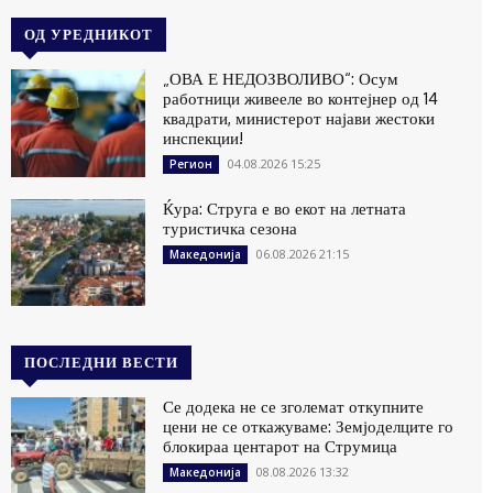
ОД УРЕДНИКОТ
„ОВА Е НЕДОЗВОЛИВО“: Осум
работници живееле во контејнер од 14
квадрати, министерот најави жестоки
инспекции!
04.08.2026 15:25
Регион
Ќура: Струга е во екот на летната
туристичка сезона
06.08.2026 21:15
Македонија
ПОСЛЕДНИ ВЕСТИ
Се додека не се зголемат откупните
цени не се откажуваме: Земјоделците го
блокираа центарот на Струмица
08.08.2026 13:32
Македонија