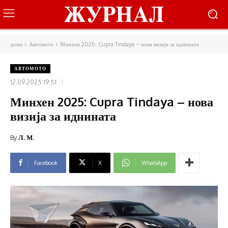
дома
Автомото
Минхен 2025: Cupra Tindaya – нова визија за иднината
АВТОМОТО
12.09.2025 19:51
Минхен 2025: Cupra Tindaya – нова
визија за иднината
By
Л. М.
Facebook
X
WhatsApp